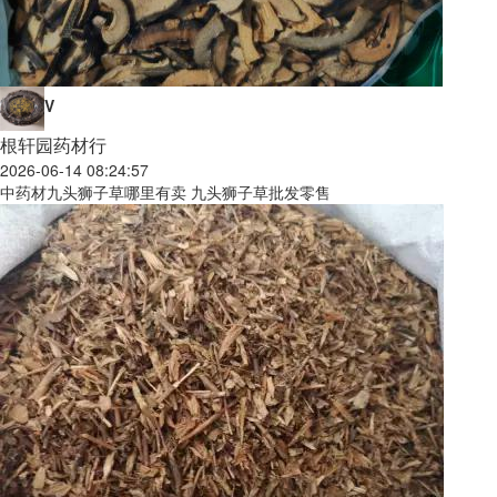
V
根轩园药材行
2026-06-14 08:24:57
中药材九头狮子草哪里有卖 九头狮子草批发零售