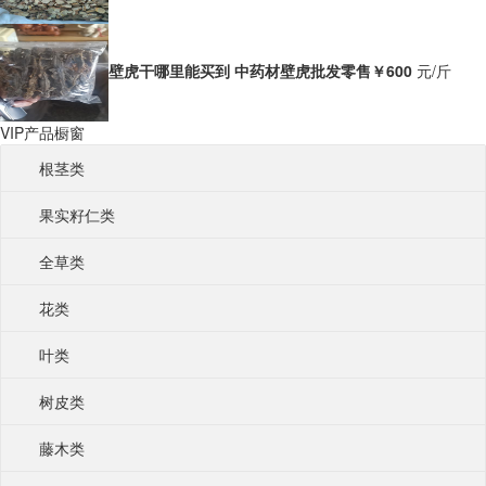
壁虎干哪里能买到 中药材壁虎批发零售
￥600
元/斤
VIP产品橱窗
根茎类
果实籽仁类
全草类
花类
叶类
树皮类
藤木类