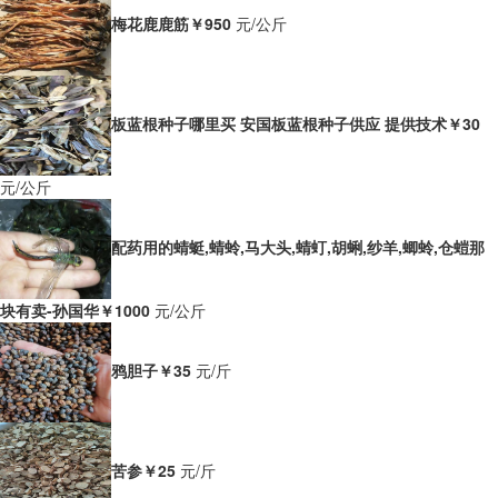
梅花鹿鹿筋
￥950
元/公斤
板蓝根种子哪里买 安国板蓝根种子供应 提供技术
￥30
元/公斤
配药用的蜻蜓,蜻蛉,马大头,蜻虰,胡蜊,纱羊,蝍蛉,仓螘那
块有卖-孙国华
￥1000
元/公斤
鸦胆子
￥35
元/斤
苦参
￥25
元/斤