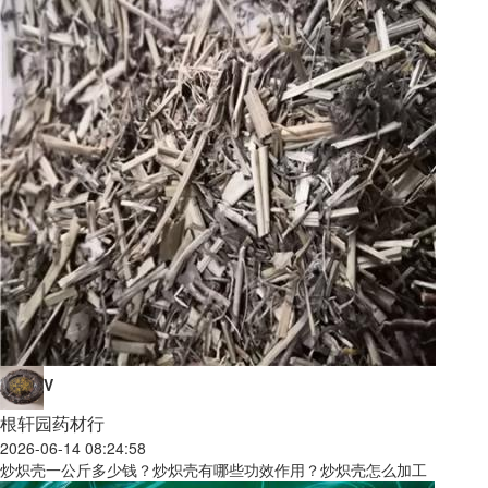
V
根轩园药材行
2026-06-14 08:24:58
炒炽壳一公斤多少钱？炒炽壳有哪些功效作用？炒炽壳怎么加工