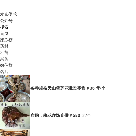
发布供求
公众号
搜索
首页
涨跌榜
药材
种苗
采购
微信群
名片
各种规格天山雪莲花批发零售
￥36
元/个
鹿胎，梅花鹿场直供
￥580
元/个