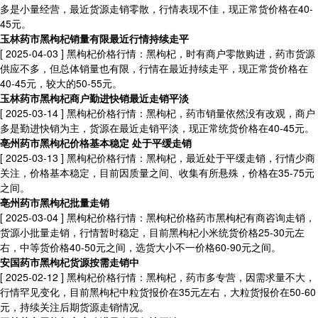
多是小量经营，最近货源走销零散，行情表现不佳，现正常货价格在40-
45元。
玉林药市黑枸杞销量有限最近行情持续走平
[ 2025-04-03 ]
黑枸杞价格行情：黑枸杞，时有商户零散购进，药市货源
供应不多，但总体销量也有限，行情在最近持续走平，现正常货价格在
40-45元，较大的50-55元。
玉林药市黑枸杞商户勤进快销最近走销平淡
[ 2025-03-14 ]
黑枸杞价格行情：黑枸杞，药市销量依然没有改观，商户
多是勤进快销为主，货源在最近走销平淡，现正常统货价格在40-45元。
亳州药市黑枸杞价格基本稳定 处于平缓走销
[ 2025-03-13 ]
黑枸杞价格行情：黑枸杞，最近处于平缓走销，行情少商
关注，价格基本稳定，目前因质量之间、收集有所悬殊，价格在35-75元
之间。
亳州药市黑枸杞批量走销
[ 2025-03-04 ]
黑枸杞价格行情：黑枸杞价格药市黑枸杞有商咨询走销，
货源小批量走销，行情暂时稳定，目前黑枸杞小米统货价格25-30元左
右，中等货价格40-50元之间，选货大小不一价格60-90元之间。
安国药市黑枸杞货源按需走销中
[ 2025-02-12 ]
黑枸杞价格行情：黑枸杞，药市多专营，因需求量不大，
行情罕见变化，目前黑枸杞中粒货报价在35元左右，大粒货报价在50-60
元，持续关注后期货源走销情况。