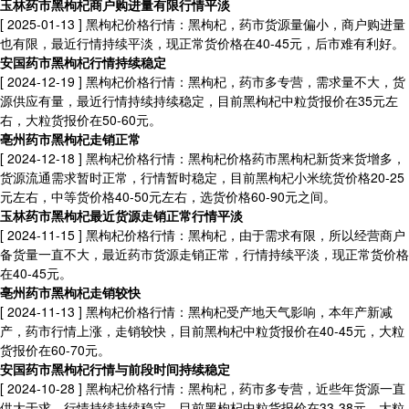
玉林药市黑枸杞商户购进量有限行情平淡
[ 2025-01-13 ]
黑枸杞价格行情：黑枸杞，药市货源量偏小，商户购进量
也有限，最近行情持续平淡，现正常货价格在40-45元，后市难有利好。
安国药市黑枸杞行情持续稳定
[ 2024-12-19 ]
黑枸杞价格行情：黑枸杞，药市多专营，需求量不大，货
源供应有量，最近行情持续持续稳定，目前黑枸杞中粒货报价在35元左
右，大粒货报价在50-60元。
亳州药市黑枸杞走销正常
[ 2024-12-18 ]
黑枸杞价格行情：黑枸杞价格药市黑枸杞新货来货增多，
货源流通需求暂时正常，行情暂时稳定，目前黑枸杞小米统货价格20-25
元左右，中等货价格40-50元左右，选货价格60-90元之间。
玉林药市黑枸杞最近货源走销正常行情平淡
[ 2024-11-15 ]
黑枸杞价格行情：黑枸杞，由于需求有限，所以经营商户
备货量一直不大，最近药市货源走销正常，行情持续平淡，现正常货价格
在40-45元。
亳州药市黑枸杞走销较快
[ 2024-11-13 ]
黑枸杞价格行情：黑枸杞受产地天气影响，本年产新减
产，药市行情上涨，走销较快，目前黑枸杞中粒货报价在40-45元，大粒
货报价在60-70元。
安国药市黑枸杞行情与前段时间持续稳定
[ 2024-10-28 ]
黑枸杞价格行情：黑枸杞，药市多专营，近些年货源一直
供大于求，行情持续持续稳定，目前黑枸杞中粒货报价在33-38元，大粒