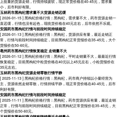
上批量的货源走销，行情持续疲软，现正常货价格在40-45元，需求量
小，后市利好有限。
玉林药市黑枸杞需求量不大货源走销迟缓
[ 2026-01-15 ]
黑枸杞价格行情：黑枸杞，需求量不大，药市货源走销一
直迟缓，行情也没有起色，现统货价格在40元左右，后市依然不乐观。
安国药市黑枸杞行情与前段时间持续稳定
[ 2026-01-13 ]
黑枸杞价格行情：黑枸杞，货源供应有量，最近走销正
常，行情与前段时间持续稳定，目前黑枸杞正常货报价在35-45元，大个
货报价在50-60元。
亳州药市黑枸杞行情恢复稳定 走销量不大
[ 2026-01-12 ]
黑枸杞价格行情：黑枸杞，平时走销量不大，最最近行情
恢复稳定，目前黑枸杞中粒货价格在40元以上45元左右，小粒货报价在
35元左右。
玉林药市黑枸杞货源走销零散行情平静
[ 2025-11-13 ]
黑枸杞价格行情：黑枸杞，药市商户持续以小量经营为
主，货源依然走销零散，行情持续平静，现正常货价格在40-45元，后市
利好有限。
安国药市黑枸杞行情与前段时间持续稳定
[ 2025-11-11 ]
黑枸杞价格行情：黑枸杞，药市货源供应有量，最近走销
正常，行情与前段时间持续稳定，目前黑枸杞正常货报价在35-45元，大
个货报价在50-60元。
玉林药市黑枸杞商户随购随销最近走销量小