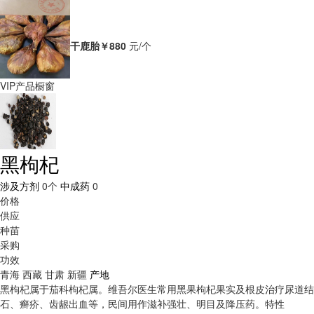
干鹿胎
￥880
元/个
VIP产品橱窗
黑枸杞
涉及方剂
0个
中成药
0
价格
供应
种苗
采购
功效
青海
西藏
甘肃
新疆
产地
黑枸杞属于茄科枸杞属。维吾尔医生常用黑果枸杞果实及根皮治疗尿道结
石、癣疥、齿龈出血等，民间用作滋补强壮、明目及降压药。
特性