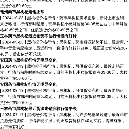
货报价在50-60元。
亳州药市黑枸杞走销正常
[ 2024-10-23 ]
黑枸杞价格行情：药市黑枸杞需求正常，新货上市走销，
来货略增，行情暂时稳定，现黑枸杞小统货价格30-35元左右，中等货价
格40-50元之间，优质选货价格60-80元之间。
玉林药市黑枸杞最近销势不佳行情没有好转
[ 2024-09-23 ]
黑枸杞价格行情：黑枸杞，药市货源销势不佳，经营商户
手中货量供应稳定，最近行情一直没有好转的迹象，现正常货价格在38-
40元，后市依然不乐观。
安国药市黑枸杞行情无明显变化
[ 2024-09-19 ]
黑枸杞价格行情：黑枸杞，可供货源充裕，最近走销正
常，行情与前段时间持续稳定，目前黑枸杞中粒货报价在33-38元，大粒
货报价在50-60元。
安国药市黑枸杞行情无明显变化
[ 2024-09-19 ]
黑枸杞价格行情：黑枸杞，可供货源充裕，最近走销正
常，行情与前段时间持续稳定，目前黑枸杞中粒货报价在33-38元，大粒
货报价在50-60元。
玉林药市黑枸杞最近货源走销疲软行情平淡
[ 2024-07-17 ]
黑枸杞价格行情：黑枸杞，商户少见批量购进，最近药市
货源走销疲软，行情表现平淡，现正常货价格在40元左右，需求有限，
后市难有利好。