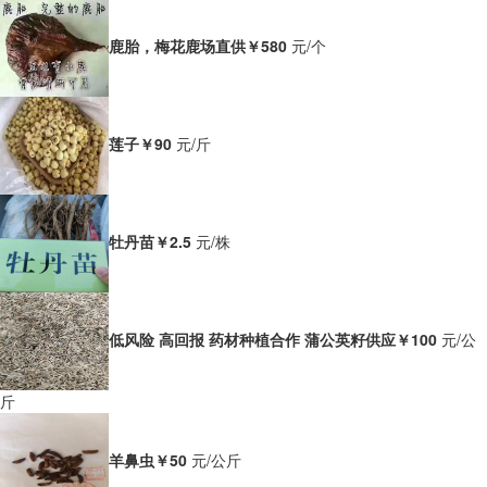
鹿胎，梅花鹿场直供
￥580
元/个
莲子
￥90
元/斤
牡丹苗
￥2.5
元/株
低风险 高回报 药材种植合作 蒲公英籽供应
￥100
元/公
斤
羊鼻虫
￥50
元/公斤