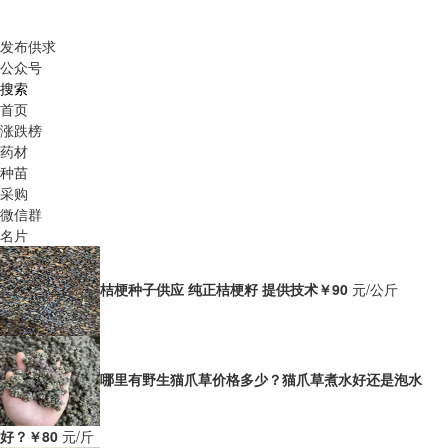
发布供求
公众号
搜索
首页
涨跌榜
药材
种苗
采购
微信群
名片
桔梗种子供应 纯正桔梗籽 提供技术
￥90
元/公斤
哪里有野生猫爪草价格多少？猫爪草煮水好还是泡水
好？
￥80
元/斤