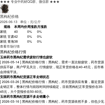
★★★ 专业中药材QQ群、微信群 ★★★
黑枸杞价格
2026-06-13 单位：元/公斤
规格
本周均价
周涨跌
月涨跌
家统
40
0%
0%
家统 甘肃
42
0%
0%
家统 青海
38
0%
0%
查看市场行情
黑枸杞价格行情
玉林药市黑枸杞需求疲软行情也疲软
[ 2026-05-14 ]
黑枸杞价格行情：黑枸杞，需求一直比较疲软，药市货源
供应不缺，商户罕见关注，行情疲软，现正常货价格在40-45元，后市将
会持续平淡。
安国药市黑枸杞货源正常走销状态
[ 2026-03-26 ]
黑枸杞价格行情：黑枸杞，药市货源供应有量，最近货源
走销正常，整体行情与前段时间持续稳定，目前黑枸杞正常货报价在35-
45元，大个货报价在50-60元。
玉林药市黑枸杞货源不多走销量小
[ 2026-03-16 ]
黑枸杞价格行情：黑枸杞，药市货源依然不多，但也少见