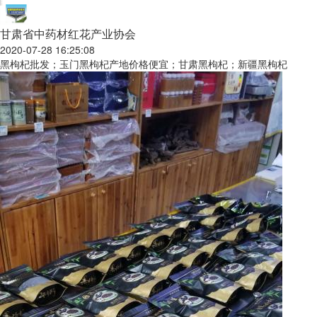
甘肃省中药材红花产业协会
2020-07-28 16:25:08
黑枸杞批发；玉门黑枸杞产地价格便宜；甘肃黑枸杞；新疆黑枸杞