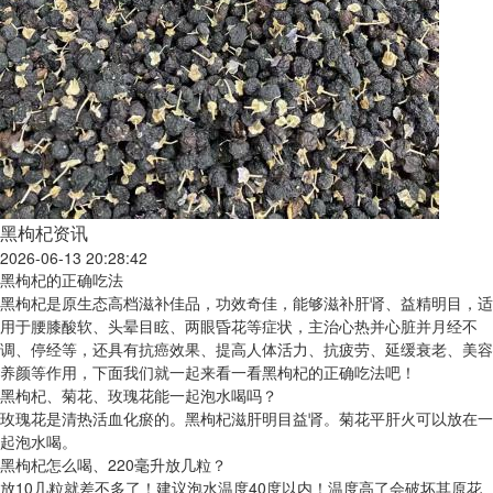
黑枸杞资讯
2026-06-13 20:28:42
黑枸杞的正确吃法
黑枸杞是原生态高档滋补佳品，功效奇佳，能够滋补肝肾、益精明目，适
用于腰膝酸软、头晕目眩、两眼昏花等症状，主治心热并心脏并月经不
调、停经等，还具有抗癌效果、提高人体活力、抗疲劳、延缓衰老、美容
养颜等作用，下面我们就一起来看一看黑枸杞的正确吃法吧！
黑枸杞、菊花、玫瑰花能一起泡水喝吗？
玫瑰花是清热活血化瘀的。黑枸杞滋肝明目益肾。菊花平肝火可以放在一
起泡水喝。
黑枸杞怎么喝、220毫升放几粒？
放10几粒就差不多了！建议泡水温度40度以内！温度高了会破坏其原花