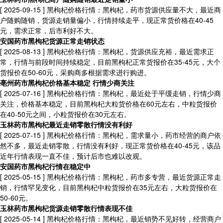
[ 2025-09-15 ]
黑枸杞价格行情：黑枸杞，药市货源供应量不大，最近商
户随购随销，货源走销量偏小，行情持续走平，现正常货价格在40-45
元，需求正常，后市利好不大。
安国药市黑枸杞货源正常走销状态
[ 2025-08-13 ]
黑枸杞价格行情：黑枸杞，货源供应充裕，最近需求正
常，行情与前段时间持续稳定，目前黑枸杞正常货报价在35-45元，大个
货报价在50-60元，采购商多根据需求进行购进。
亳州药市黑枸杞价格基本稳定 行情少商关注
[ 2025-07-16 ]
黑枸杞价格行情：黑枸杞，最近处于平缓走销，行情少商
关注，价格基本稳定，目前黑枸杞大粒货价格在60元左右，中粒货报价
在40-50元之间，小粒货报价在30元左右。
玉林药市黑枸杞最近走销零散行情没有利好
[ 2025-07-15 ]
黑枸杞价格行情：黑枸杞，需求量小，药市经营的商户依
然不多，最近走销零散，行情没有利好，现正常货价格在40-45元，该品
近年行情表现一直不佳，预计后市也难以改观。
安国药市黑枸杞行情在稳定中
[ 2025-05-15 ]
黑枸杞价格行情：黑枸杞，药市多专营，最近货源正常走
销，行情罕见变化，目前黑枸杞中粒货报价在35元左右，大粒货报价在
50-60元。
玉林药市黑枸杞货源走销零散行情表现不佳
[ 2025-05-14 ]
黑枸杞价格行情：黑枸杞，最近销势不见好转，经营商户