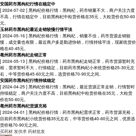
安国药市黑枸杞行情在稳定中
[ 2024-07-02 ]
黑枸杞价格行情：黑枸杞，药市销量不大，商户关注力度
不高，行情在稳定中，目前黑枸杞中粒货价格在35元，大粒货价在50-60
元。
玉林药市黑枸杞最近走销较慢行情平淡
[ 2024-05-16 ]
黑枸杞价格行情：黑枸杞，销量不佳，药市货源走销较
慢，成交量也有限，最近商户多是勤进快销，行情持续平淡，现家统货价
格在40-45元。
亳州药市黑枸杞走销正常
[ 2024-05-13 ]
黑枸杞价格行情：药市黑枸杞走销正常，药市货源暂时充
裕，需求暂时不大，行情稳定，目前药市黑枸杞小米统货价格25-30元左
右，中等货价格45-60元之间，选货价格70-90元之间。
安国药市黑枸杞行情持续稳定
[ 2024-04-25 ]
黑枸杞价格行情：黑枸杞，最近货源正常走销，行情暂时
持续稳定，商户关注力度不高，目前黑枸杞中粒货价格在35元，大粒货
价在50-60元。
亳州药市黑枸杞货源充裕
[ 2024-04-01 ]
黑枸杞价格行情：药市黑枸杞需求正常，药市货源充裕，
目前药市黑枸杞小统货价格35元左右，中等货价格40-60元之间，优质选
货价格70-90元之间。
买药材
发供求
药材批发