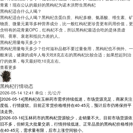
青素！现在公认的最好的黑枸杞为诺木洪野生黑枸杞
黑枸杞适合什么人喝？
黑枸杞适合什么人喝？黑枸杞含蛋白质、枸杞多糖、氨基酸、维生素、矿
物质、微量元素等多种营养成分，比一般红枸杞更珍贵更有药用价值，更
含特有的花青素OPC，红枸杞不含，所以黑枸杞最适合吃的是体质虚
弱、畏寒、衰老和抵抗力差的人。
黑枸杞用量每天多少？
黑枸杞用量每天多少？任何滋补品都不要过量食用，黑枸杞也不例外。一
般来说，健康的成年人每天吃8克左右的黑枸杞比较合适；如果想起到治
疗的效果，每天最好吃10克左右。
查看更多
黑枸杞行情动态
2026-05-14 12:41 单位：元/公斤
[2026-05-14]
黑枸杞在玉林药市需求持续低迷，市场货源充足，商家关注
度低，行情疲软。目前正常货价格维持在40-45元，预计后市仍将保持平
淡走势。
[2026-03-16]
玉林药市的黑枸杞货源较少，走销量不大。目前市场货源依
旧不多，但鲜见大批量交易，行情持续低迷。正常品质的黑枸杞价格维持
在40-45元，需求量有限，后市上涨空间较小。