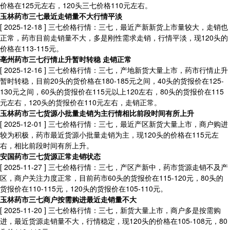
价格在125元左右，120头三七价格110元左右。
玉林药市三七最近走销量不大行情平淡
[ 2025-12-18 ]
三七价格行情：三七，最近产新新货上市量较大，走销也
正常，药市目前走销量不大，多是刚性需求走销，行情平淡，现120头的
价格在113-115元。
亳州药市三七行情止升暂时转稳 走销正常
[ 2025-12-16 ]
三七价格行情：三七，产地新货大量上市，药市行情止升
暂时转稳，目前20头的货价格在180-185元之间，40头的货报价在125-
130元之间，60头的货报价在115元以上120左右，80头的货报价在115
元左右，120头的货报价在110元左右，走销正常。
玉林药市三七货源小批量走销为主行情相比前段时间有所上升
[ 2025-12-01 ]
三七价格行情：三七，最近产区新货大量上市，商户购进
较为积极，药市最近货源小批量走销为主，现120头的价格在115元左
右，相比前段时间有所上升。
安国药市三七货源正常走销状态
[ 2025-11-27 ]
三七价格行情：三七，产区产新中，药市货源走销不及产
区，商户关注力度正常，目前药市60头的货报价在115-120元，80头的
货报价在110-115元，120头的货报价在105-110元。
玉林药市三七商户按需购进最近走销量不大
[ 2025-11-20 ]
三七价格行情：三七，新货大量上市，商户多是按需购
进，最近货源走销量不大，行情稳定，现120头的价格在105-108元，80