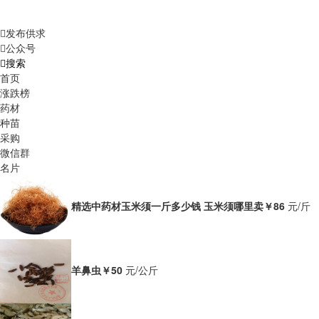
发布供求
公众号
搜索
首页
涨跌榜
药材
种苗
采购
微信群
名片
精选中药材玉米须一斤多少钱 玉米须哪里卖
￥86
元/斤
羊鼻虫
￥50
元/公斤