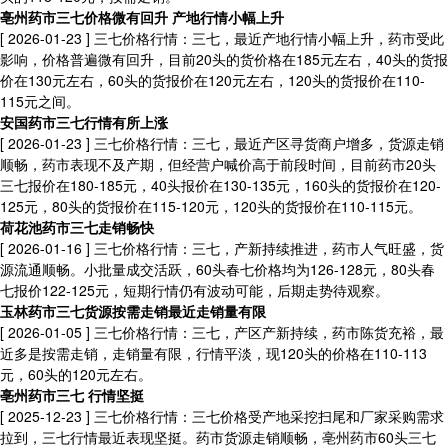
亳州药市三七价格微有回升 产地行情小幅上升
[ 2026-01-23 ]
三七价格行情：三七，最近产地行情小幅上升，药市受此
影响，价格普遍微有回升，目前20头的货价格在185元左右，40头的货报
价在130元左右，60头的货报价在120元左右，120头的货报价在110-
115元之间。
安国药市三七行情有所上涨
[ 2026-01-23 ]
三七价格行情：三七，最近产区寻货商户增多，货源走销
顺畅，药市表现不及产期，但经营户喊价高于前段时间，目前药市20头
三七报价在180-185元，40头报价在130-135元，160头的货报价在120-
125元，80头的货报价在115-120元，120头的货报价在110-115元。
荷花池药市三七走销畅快
[ 2026-01-16 ]
三七价格行情：三七，产新持续推进，药市人气旺盛，货
源流通顺畅。小批量成交活跃，60头春七价格均为126-128元，80头春
七报价122-125元，短期行情仍有波动可能，后期走势待观察。
玉林药市三七货源按需走销最近走销量有限
[ 2026-01-05 ]
三七价格行情：三七，产区产新持续，药市陈货充裕，最
近多是按需走销，走销量有限，行情平淡，现120头的价格在110-113
元，60头的120元左右。
亳州药市三七 行情坚挺
[ 2025-12-23 ]
三七价格行情：三七价格受产地采挖扫尾和厂家采购需求
拉到，三七行情最近表现坚挺。药市货源走销顺畅，亳州药市60头三七