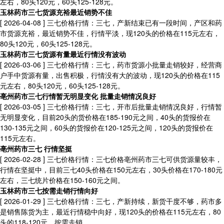
左右，80头120元，60头125-128元。
玉林药市三七货源充裕最近销势不佳
[ 2026-04-08 ]
三七价格行情：三七，产新结束已有一段时间，产区和药
市货源充裕，最近销势不佳，行情平淡，现120头的价格在115元左右，
80头120元，60头125-128元。
玉林药市三七货源有量最近行情没有波动
[ 2026-03-06 ]
三七价格行情：三七，药市货源小批量走销较好，经营商
户手中货源有量，出售积极，行情没有大的波动，现120头的价格在115
元左右，80头120元，60头125-128元。
亳州药市三七行情暂无明显变化 批量走销情况良好
[ 2026-03-05 ]
三七价格行情：三七，开市后批量走销情况良好，行情暂
无明显变化，目前20头的货价格在185-190元之间，40头的货报价在
130-135元之间，60头的货报价在120-125元之间，120头的货报价在
115元左右。
亳州药市三七 行情坚挺
[ 2026-02-28 ]
三七价格行情：三七价格亳州药市三七可供货源量较丰，
行情在坚挺中，目前三七40头价格在150元左右，30头价格在170-180元
左右，三七统片价格在150-160元之间。
玉林药市三七按需走销行情向好
[ 2026-01-29 ]
三七价格行情：三七，产新持续，新货干度不够，药市多
是销售陈货为主，最近行情稳中向好，现120头的价格在115元左右，80
头的118-120元，按需走销。