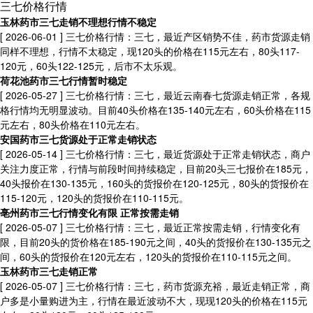
三七价格行情
玉林药市三七走销不理想行情不稳定
[ 2026-06-01 ]
三七价格行情：三七，最近产区销势不佳，药市货源走销
同样不理想，行情不太稳定，现120头的价格在115元左右，80头117-
120元，60头122-125元，后市不太乐观。
荷花池药市三七行情暂时稳定
[ 2026-05-27 ]
三七价格行情：三七，最近云南春七货源走销正常，各规
格行情均无明显波动。目前40头价格在135-140元左右，60头价格在115
元左右，80头价格在110元左右。
安国药市三七货源处于正常走销状态
[ 2026-05-14 ]
三七价格行情：三七，最近货源处于正常走销状态，商户
关注力度正常，行情与前段时间持续稳定，目前20头三七报价在185元，
40头报价在130-135元，160头的货报价在120-125元，80头的货报价在
115-120元，120头的货报价在110-115元。
亳州药市三七行情变化有限 正常按需走销
[ 2026-05-07 ]
三七价格行情：三七，最近正常按需走销，行情变化有
限，目前20头的货价格在185-190元之间，40头的货报价在130-135元之
间，60头的货报价在120元左右，120头的货报价在110-115元之间。
玉林药市三七走销正常
[ 2026-05-07 ]
三七价格行情：三七，药市货源充裕，最近走销正常，商
户多是小量购进为主，行情在最近波动不大，现现120头的价格在115元