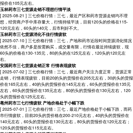
报价在105元左右。
玉林药市三七货源走销不理想行情平淡
[ 2025-08-21 ]
三七价格行情：三七，最近产区和药市货源走销均不理
想，经营商户手中库存量大，行情持续平淡，目前120头的价格在115-
120元左右，60头的140元，后市利好不大。
玉林药市三七货源消化不佳行情疲软
[ 2025-07-10 ]
三七价格行情：三七，产地和药市近段时间货源消化情况
依然不佳，商户多是按需购买，成交量有限，行情在最近持续疲软，现
60头的价格在130-135元，80的头的在125元左右，120头的120元左
右。
安国药市三七货源走销正常 行情表现疲软
[ 2025-07-02 ]
三七价格行情：三七，最近商户关注力度正常，货源正常
走销，行情表现疲软，目前20的头的货报价在205元左右，30的头的货报
价在165元左右，40的头的货报价在145元左右，60头的货报价在135元
左右，60头的货报价在135元左右，80的头的货报价在130元左右，120
头的货报价在125元左右。
亳州药市三七行情疲软 产地价格处于小幅下跌
[ 2025-07-01 ]
三七价格行情：三七，最近产地价格处于小幅下跌，而药
市行情疲软，目前20头的货价格在200-210元左右，40的头的货报价在
140元左右，60头的货报价在130元左右，80头的货报价在120元左右；
120头的货报价在115元左右。