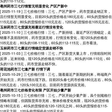
头的110-112元。
亳州药市三七行情暂无明显变化 产区产新中
[ 2025-11-19 ]
三七价格行情：三七，产区产新中，药市货源走销正常，
且行情暂无明显变化，目前20头的货价格在180元左右，60头的货报价在
115元左右，80头的货报价在110元左右，120头的货报价在105元左右。
玉林药市三七货源充裕最近行情没有变化
[ 2025-11-10 ]
三七价格行情：三七，产新持续，最近产区行情稳定，走
销量不及前段时间，药市货源充裕，行情没有变化，现120头的价格在
105元左右，80头的108-110元，60头的112-115元，后市看淡。
玉林药市三七最近行情稳定货源走销不快
[ 2025-11-03 ]
三七价格行情：三七，产区新货大量上市，行情前段时间
反弹，近来转稳，现120头的价格在105元左右，80头的108-110元，60
头的112-115元，药市货源走销不快。
荷花池药市三七逢产新 行情下调
[ 2025-10-29 ]
三七价格行情：三七，随着最近产新期的到来，终端商户
开始关注，药市行情出现下跌。目前20头春七药市价格180元左右，80头
105元左右，120头100元左右。目前药市货源供应充裕。
亳州药市三七价格变化有限 产区开始少量产新
[ 2025-10-15 ]
三七价格行情：三七，产区开始少量产新，虽个别规格行
情略有回暖，但因陈货库存充裕，整体价格变化有限，现20头的货价格
在180元左右，40头的货报价在120-125元之间，60头的货报价在115-
118元之间，120头的货报价在105元左右。