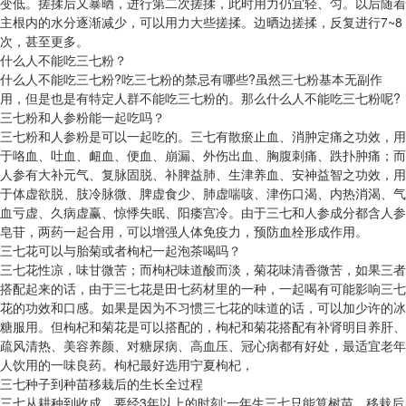
变低。搓揉后又暴晒，进行第二次搓揉，此时用力仍宜轻、匀。以后随着
主根内的水分逐渐减少，可以用力大些搓揉。边晒边搓揉，反复进行7~8
次，甚至更多。
什么人不能吃三七粉？
什么人不能吃三七粉?吃三七粉的禁忌有哪些?虽然三七粉基本无副作
用，但是也是有特定人群不能吃三七粉的。那么什么人不能吃三七粉呢?
三七粉和人参粉能一起吃吗？
三七粉和人参粉是可以一起吃的。三七有散瘀止血、消肿定痛之功效，用
于咯血、吐血、衄血、便血、崩漏、外伤出血、胸腹刺痛、跌扑肿痛；而
人参有大补元气、复脉固脱、补脾益肺、生津养血、安神益智之功效，用
于体虚欲脱、肢冷脉微、脾虚食少、肺虚喘咳、津伤口渴、内热消渴、气
血亏虚、久病虚赢、惊悸失眠、阳痿宫冷。由于三七和人参成分都含人参
皂苷，两药一起合用，可以增强人体免疫力，预防血栓形成作用。
三七花可以与胎菊或者枸杞一起泡茶喝吗？
三七花性凉，味甘微苦；而枸杞味道酸而淡，菊花味清香微苦，如果三者
搭配起来的话，由于三七花是田七药材里的一种，一起喝有可能影响三七
花的功效和口感。如果是因为不习惯三七花的味道的话，可以加少许的冰
糖服用。但枸杞和菊花是可以搭配的，枸杞和菊花搭配有补肾明目养肝、
疏风清热、美容养颜、对糖尿病、高血压、冠心病都有好处，最适宜老年
人饮用的一味良药。枸杞最好选用宁夏枸杞，
三七种子到种苗移栽后的生长全过程
三七从耕种到收成，要经3年以上的时刻;一年生三七只能算树苗，移栽后