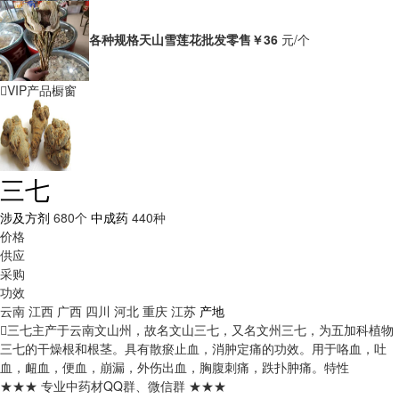
各种规格天山雪莲花批发零售
￥36
元/个
VIP产品橱窗
三七
涉及方剂
680个
中成药
440种
价格
供应
采购
功效
云南
江西
广西
四川
河北
重庆
江苏
产地
三七主产于云南文山州，故名文山三七，又名文州三七，为五加科植物
三七的干燥根和根茎。具有散瘀止血，消肿定痛的功效。用于咯血，吐
血，衄血，便血，崩漏，外伤出血，胸腹刺痛，跌扑肿痛。
特性
★★★ 专业中药材QQ群、微信群 ★★★