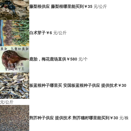
藤梨根供应 藤梨根哪里能买到
￥35
元/公斤
白术芽子
￥6
元/公斤
鹿胎，梅花鹿场直供
￥580
元/个
板蓝根种子哪里买 安国板蓝根种子供应 提供技术
￥30
元/公斤
荆芥种子供应 提供技术 荆芥穗籽哪里能买到
￥30
元/株