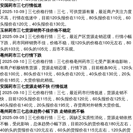
安国药市三七行情低迷
[ 2025-10-09 ]
三七价格行情：三七，可供货源有量，最近商户关注力度
不高，行情在低迷中，目前120头报价在110元，80头报价在110元，60
头报价在120元，40头报价在130元。
玉林药市三七货源销势不佳价格不稳定
[ 2025-09-24 ]
三七价格行情：三七，最近产区货源走销迟缓，行情小幅
下跌，药市同样销势不佳，价格不稳，现120头的价格在100元左右，80
头的103元，60头的105元，后市不乐观。
亳州药市三七行情下跌
[ 2025-09-10 ]
三七价格行情：三七价格亳州药市三七受产新来临影响，
有商户积极销售货源，货源走销迟缓，行情下跌，目前根条90元，120头
价在100元，80头价在110元，60头价在120元，40头价在130元，20头
价在185元，大货价较此稍低。
安国药市三七货源走销不快 行情低迷
[ 2025-09-10 ]
三七价格行情：三七，最近药市行情低迷，货源走销不
快，目前120头报价在115元，80头报价在120元，60头报价在125元，
40头报价在140元，20头报价在195元，存货商对外销售大货价低。
亳州药市三七总体趋势小幅下跌 走销依然不畅
[ 2025-09-05 ]
三七价格行情：三七，因缺乏实质性消化，货源走销依然
不畅，受此影响，总体趋势小幅下跌，目前20头的货价格在180元左右，
40的头的货报价在120元左右，60头的货报价在115元左右，120头的货