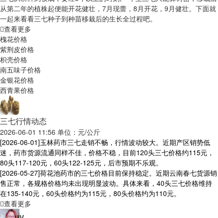
从第二年的植株起便能开花健壮，7月现蕾，8月开花，9月健壮。下面就
一起来看看三七种子到种苗移栽后的生长全过程吧。
查看更多
槐花价格
紫荆皮价格
枳壳价格
南五味子价格
金银花价格
西青果价格
三七行情动态
2026-06-01 11:56 单位：元/公斤
[2026-06-01]
玉林药市三七走销不畅，行情波动较大。近期产区销势低
迷，药市货源流通同样不佳，价格不稳，目前120头三七价格约115元，
80头117-120元，60头122-125元，后市预期不乐观。
[2026-05-27]
荷花池药市的三七价格目前保持稳定。近期云南春七货源销
售正常，各规格价格均未出现明显波动。具体来看，40头三七价格维持
在135-140元，60头价格约为115元，80头价格约为110元。
查看更多
V