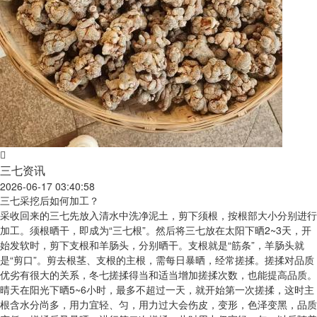
三七资讯
2026-06-17 03:40:58
三七采挖后如何加工？
采收回来的三七先放入清水中洗净泥土，剪下须根，按根部大小分别进行
加工。须根晒干，即成为“三七根”。然后将三七放在太阳下晒2~3天，开
始发软时，剪下支根和羊肠头，分别晒干。支根就是“筋条”，羊肠头就
是“剪口”。剪去根茎、支根的主根，需每日暴晒，经常搓揉。搓揉对品质
优劣有很大的关系，冬七搓揉得当和适当增加搓揉次数，也能提高品质。
晴天在阳光下晒5~6小时，最多不超过一天，就开始第一次搓揉，这时主
根含水分尚多，用力宜轻、匀，用力过大会伤皮，变形，色泽变黑，品质