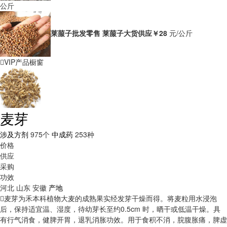
公斤
莱菔子批发零售 莱菔子大货供应
￥28
元/公斤
VIP产品橱窗
麦芽
涉及方剂
975个
中成药
253种
价格
供应
采购
功效
河北
山东
安徽
产地
麦芽为禾本科植物大麦的成熟果实经发芽干燥而得。将麦粒用水浸泡
后，保持适宜温、湿度，待幼芽长至约0.5cm 时，晒干或低温干燥。具
有行气消食，健脾开胃，退乳消胀功效。用于食积不消，脘腹胀痛，脾虚