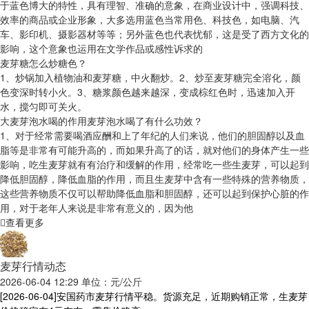
于蓝色博大的特性，具有理智、准确的意象，在商业设计中，强调科技、
效率的商品或企业形象，大多选用蓝色当常用色、科技色，如电脑、汽
车、影印机、摄影器材等等；另外蓝色也代表忧郁，这是受了西方文化的
影响，这个意象也运用在文学作品或感性诉求的
麦芽糖怎么炒糖色？
1、炒锅加入植物油和麦芽糖，中火翻炒。2、炒至麦芽糖完全溶化，颜
色变深时转小火。3、糖浆颜色越来越深，变成棕红色时，迅速加入开
水，搅匀即可关火。
大麦芽泡水喝的作用麦芽泡水喝了有什么功效？
1、对于经常需要喝酒应酬和上了年纪的人们来说，他们的胆固醇以及血
脂等是非常有可能升高的，而如果升高了的话，就对他们的身体产生一些
影响，吃生麦芽就有有治疗和缓解的作用，经常吃一些生麦芽，可以起到
降低胆固醇，降低血脂的作用，而且生麦芽中含有一些特殊的营养物质，
这些营养物质不仅可以帮助降低血脂和胆固醇，还可以起到保护心脏的作
用，对于老年人来说是非常有意义的，因为他
查看更多
麦芽行情动态
2026-06-04 12:29 单位：元/公斤
[2026-06-04]
安国药市麦芽行情平稳。货源充足，近期购销正常，生麦芽