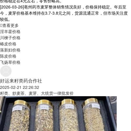
价格稳定在4元左右，零售价略高。
[2026-03-26]
亳州药市麦芽整体销售情况良好，价格保持稳定。年后至
今，麦芽价格基本维持在3.7-3.8元之间，货源流通正常，但市场关注度
较低。
查看更多
淫羊藿价格
川楝子价格
椿皮价格
落新妇价格
陈皮价格
飞扬草价格
好运来籽类药合作社
2025-02-21 22:26:32
籽类、炒麦茶、麦芽、大统货一律批发价