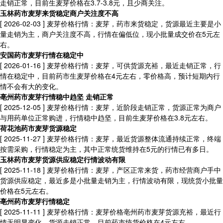
走销正常，目前生麦芽价格在3.7-3.8元，且少商关注。
玉林药市麦芽来货稳定商户关注度不高
[ 2026-02-03 ]
麦芽价格行情：麦芽，药市来货稳定，货源最近主要是小
量走销为主，商户关注度不高，行情在偏低位，现小批量成交价在5元左
右。
安国药市麦芽行情在稳定中
[ 2026-01-16 ]
麦芽价格行情：麦芽，可供货源充裕，最近走销正常，行
情在稳定中，目前药市生麦芽价格在4元左右，零价格高，预计短期内行
情不会有大的变化。
亳州药市麦芽行情稳中趋坚 走销正常
[ 2025-12-05 ]
麦芽价格行情：麦芽，近阶段走销正常，货源正常为商户
与用药单位正常购进，行情稳中趋坚，目前生麦芽价格在3.8元左右。
荷花池药市麦芽货源稳定
[ 2025-11-27 ]
麦芽价格行情：麦芽，最近货源整体流通持续正常，终端
按需采购，行情稳定为主，其中正常统货维持在5元的行情已有多日。
玉林药市麦芽货源供应稳定行情波动有限
[ 2025-11-18 ]
麦芽价格行情：麦芽，产区正常来货，药市经营商户手中
货源供应稳定，最近多是小批量走销为主，行情波动有限，现统货小批量
价格在5元左右。
亳州药市麦芽行情稳定
[ 2025-11-11 ]
麦芽价格行情：麦芽价格亳州药市麦芽货源充裕，最近行
情无明显变化，货源走销正常，目前药市统货价格在4元左右。