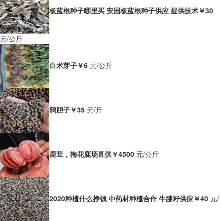
板蓝根种子哪里买 安国板蓝根种子供应 提供技术
￥30
元/公斤
白术芽子
￥6
元/公斤
鸦胆子
￥35
元/斤
鹿茸，梅花鹿场直供
￥4500
元/公斤
2020种植什么挣钱 中药材种植合作 牛膝籽供应
￥40
元/