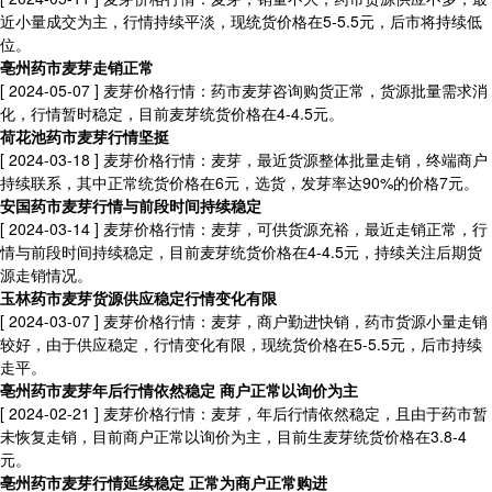
近小量成交为主，行情持续平淡，现统货价格在5-5.5元，后市将持续低
位。
亳州药市麦芽走销正常
[ 2024-05-07 ]
麦芽价格行情：药市麦芽咨询购货正常，货源批量需求消
化，行情暂时稳定，目前麦芽统货价格在4-4.5元。
荷花池药市麦芽行情坚挺
[ 2024-03-18 ]
麦芽价格行情：麦芽，最近货源整体批量走销，终端商户
持续联系，其中正常统货价格在6元，选货，发芽率达90%的价格7元。
安国药市麦芽行情与前段时间持续稳定
[ 2024-03-14 ]
麦芽价格行情：麦芽，可供货源充裕，最近走销正常，行
情与前段时间持续稳定，目前麦芽统货价格在4-4.5元，持续关注后期货
源走销情况。
玉林药市麦芽货源供应稳定行情变化有限
[ 2024-03-07 ]
麦芽价格行情：麦芽，商户勤进快销，药市货源小量走销
较好，由于供应稳定，行情变化有限，现统货价格在5-5.5元，后市持续
走平。
亳州药市麦芽年后行情依然稳定 商户正常以询价为主
[ 2024-02-21 ]
麦芽价格行情：麦芽，年后行情依然稳定，且由于药市暂
未恢复走销，目前商户正常以询价为主，目前生麦芽统货价格在3.8-4
元。
亳州药市麦芽行情延续稳定 正常为商户正常购进