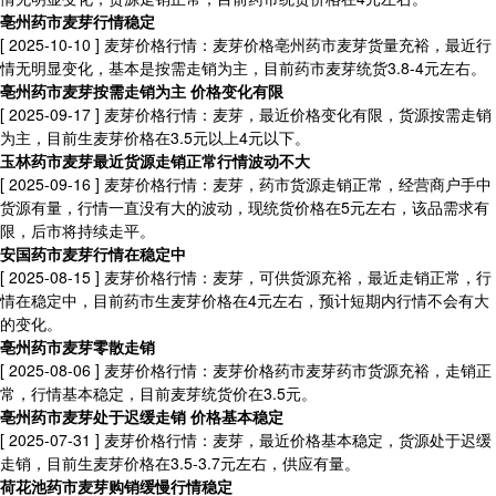
亳州药市麦芽行情稳定
[ 2025-10-10 ]
麦芽价格行情：麦芽价格亳州药市麦芽货量充裕，最近行
情无明显变化，基本是按需走销为主，目前药市麦芽统货3.8-4元左右。
亳州药市麦芽按需走销为主 价格变化有限
[ 2025-09-17 ]
麦芽价格行情：麦芽，最近价格变化有限，货源按需走销
为主，目前生麦芽价格在3.5元以上4元以下。
玉林药市麦芽最近货源走销正常行情波动不大
[ 2025-09-16 ]
麦芽价格行情：麦芽，药市货源走销正常，经营商户手中
货源有量，行情一直没有大的波动，现统货价格在5元左右，该品需求有
限，后市将持续走平。
安国药市麦芽行情在稳定中
[ 2025-08-15 ]
麦芽价格行情：麦芽，可供货源充裕，最近走销正常，行
情在稳定中，目前药市生麦芽价格在4元左右，预计短期内行情不会有大
的变化。
亳州药市麦芽零散走销
[ 2025-08-06 ]
麦芽价格行情：麦芽价格药市麦芽药市货源充裕，走销正
常，行情基本稳定，目前麦芽统货价在3.5元。
亳州药市麦芽处于迟缓走销 价格基本稳定
[ 2025-07-31 ]
麦芽价格行情：麦芽，最近价格基本稳定，货源处于迟缓
走销，目前生麦芽价格在3.5-3.7元左右，供应有量。
荷花池药市麦芽购销缓慢行情稳定