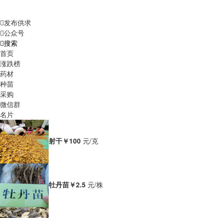
发布供求
公众号
搜索
首页
涨跌榜
药材
种苗
采购
微信群
名片
射干
￥100
元/克
牡丹苗
￥2.5
元/株