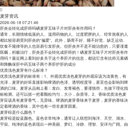
麦芽资讯
2026-06-18 07:21:46
肝炎会转化成肝癌吗硒麦芽五味子片对肝炎有作用吗？
通常，长期情绪低落的人、滥用药物的人、过度肥胖的人、经常熬夜的人
都比较容易受到肝炎的“偏爱”。此外，肠胃不好、睡不好觉、缺乏运动、
饮食不规律等的人也容易引发肝炎。但肝炎并不是不能治愈的，只要谨遵
医嘱，积极治疗，肝炎是不会转化成肝癌的！硒麦芽五味子片对肝炎有作
用吗？最近网上看到好多关于这个养肝片的信息，都说它含有抗癌元素硒
和降酶保肝中药五味子两个养肝护肝的成分
优质浅色麦芽有什么标准？
优质浅色麦芽的标准有：1、外观优质淡色麦芽的外观应该为淡黄色，有
光泽，麦芽的好坏直接影响啤酒的色泽、透明程度等，甚至也会影响到啤
酒的口味。麦芽从品相上看：发白、发青褐色，要谨慎些，先做下理化指
标检测。还可以抓一把看颗粒均匀，大小，杂质等。2、香味优质淡色麦
芽应该具有麦芽香气，无异味。啤酒的麦芽香味来于麦芽，麦芽的香味决
定着啤酒的香味，其中也有一些非麦芽因素。
麦芽棕是什么颜色？
麦芽棕是靛蓝颜色。蓝色非常纯净，通常让人联想到海洋、天空、湖水、
宇宙。纯净的蓝色表现出一种美丽、梦幻、冷静、理智、安详与广阔。由