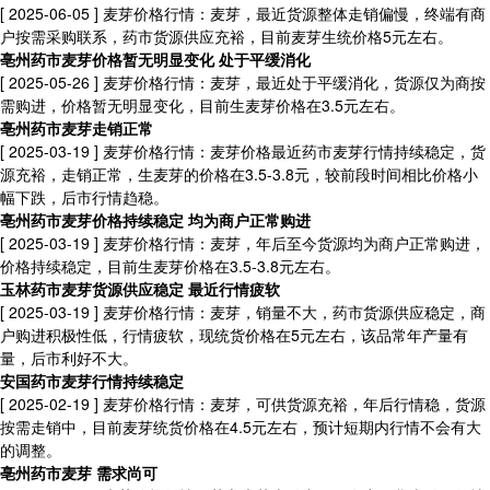
[ 2025-06-05 ]
麦芽价格行情：麦芽，最近货源整体走销偏慢，终端有商
户按需采购联系，药市货源供应充裕，目前麦芽生统价格5元左右。
亳州药市麦芽价格暂无明显变化 处于平缓消化
[ 2025-05-26 ]
麦芽价格行情：麦芽，最近处于平缓消化，货源仅为商按
需购进，价格暂无明显变化，目前生麦芽价格在3.5元左右。
亳州药市麦芽走销正常
[ 2025-03-19 ]
麦芽价格行情：麦芽价格最近药市麦芽行情持续稳定，货
源充裕，走销正常，生麦芽的价格在3.5-3.8元，较前段时间相比价格小
幅下跌，后市行情趋稳。
亳州药市麦芽价格持续稳定 均为商户正常购进
[ 2025-03-19 ]
麦芽价格行情：麦芽，年后至今货源均为商户正常购进，
价格持续稳定，目前生麦芽价格在3.5-3.8元左右。
玉林药市麦芽货源供应稳定 最近行情疲软
[ 2025-03-19 ]
麦芽价格行情：麦芽，销量不大，药市货源供应稳定，商
户购进积极性低，行情疲软，现统货价格在5元左右，该品常年产量有
量，后市利好不大。
安国药市麦芽行情持续稳定
[ 2025-02-19 ]
麦芽价格行情：麦芽，可供货源充裕，年后行情稳，货源
按需走销中，目前麦芽统货价格在4.5元左右，预计短期内行情不会有大
的调整。
亳州药市麦芽 需求尚可