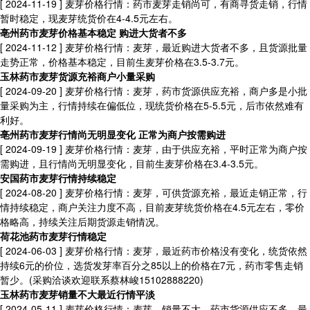
[ 2024-11-19 ]
麦芽价格行情：药市麦芽走销尚可，有商寻货走销，行情
暂时稳定，现麦芽统货价在4-4.5元左右。
亳州药市麦芽价格基本稳定 购进大货者不多
[ 2024-11-12 ]
麦芽价格行情：麦芽，最近购进大货者不多，且货源批量
走势正常，价格基本稳定，目前生麦芽价格在3.5-3.7元。
玉林药市麦芽货源充裕商户小量采购
[ 2024-09-20 ]
麦芽价格行情：麦芽，药市货源供应充裕，商户多是小批
量采购为主，行情持续在偏低位，现统货价格在5-5.5元，后市依然难有
利好。
亳州药市麦芽行情尚无明显变化 正常为商户按需购进
[ 2024-09-19 ]
麦芽价格行情：麦芽，由于供应充裕，平时正常为商户按
需购进，且行情尚无明显变化，目前生麦芽价格在3.4-3.5元。
安国药市麦芽行情持续稳定
[ 2024-08-20 ]
麦芽价格行情：麦芽，可供货源充裕，最近走销正常，行
情持续稳定，商户关注力度不高，目前麦芽统货价格在4.5元左右，零价
格略高，持续关注后期货源走销情况。
荷花池药市麦芽行情稳定
[ 2024-06-03 ]
麦芽价格行情：麦芽，最近药市价格没有变化，统货依然
持续6元的价位，选货发芽率百分之85以上的价格在7元，药市零售走销
暂少。(采购洽谈欢迎联系蔡林峻15102888220)
玉林药市麦芽销量不大最近行情平淡
[ 2024-05-11 ]
麦芽价格行情：麦芽，销量不大，药市货源供应不多，最