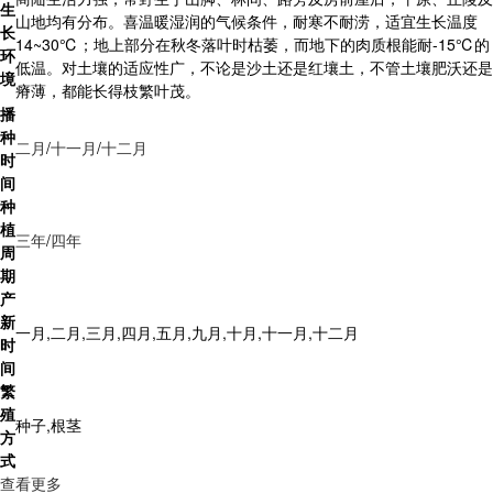
生
山地均有分布。喜温暖湿润的气候条件，耐寒不耐涝，适宜生长温度
长
14~30℃；地上部分在秋冬落叶时枯萎，而地下的肉质根能耐-15℃的
环
低温。对土壤的适应性广，不论是沙土还是红壤土，不管土壤肥沃还是
境
瘠薄，都能长得枝繁叶茂。
播
种
二月
/
十一月
/
十二月
时
间
种
植
三年
/
四年
周
期
产
新
一月,二月,三月,四月,五月,九月,十月,十一月,十二月
时
间
繁
殖
种子,根茎
方
式
查看更多