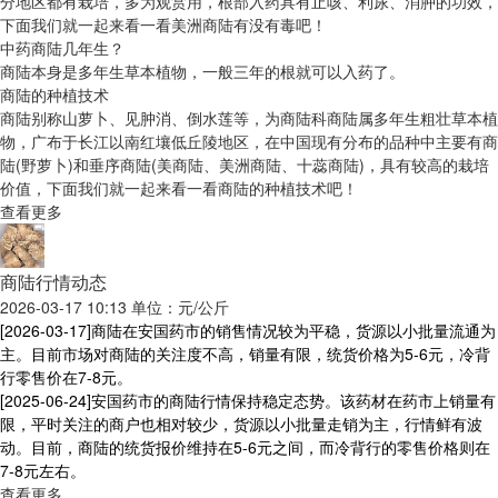
分地区都有栽培，多为观赏用，根部入药具有止咳、利尿、消肿的功效，
下面我们就一起来看一看美洲商陆有没有毒吧！
中药商陆几年生？
商陆本身是多年生草本植物，一般三年的根就可以入药了。
商陆的种植技术
商陆别称山萝卜、见肿消、倒水莲等，为商陆科商陆属多年生粗壮草本植
物，广布于长江以南红壤低丘陵地区，在中国现有分布的品种中主要有商
陆(野萝卜)和垂序商陆(美商陆、美洲商陆、十蕊商陆)，具有较高的栽培
价值，下面我们就一起来看一看商陆的种植技术吧！
查看更多
商陆行情动态
2026-03-17 10:13 单位：元/公斤
[2026-03-17]
商陆在安国药市的销售情况较为平稳，货源以小批量流通为
主。目前市场对商陆的关注度不高，销量有限，统货价格为5-6元，冷背
行零售价在7-8元。
[2025-06-24]
安国药市的商陆行情保持稳定态势。该药材在药市上销量有
限，平时关注的商户也相对较少，货源以小批量走销为主，行情鲜有波
动。目前，商陆的统货报价维持在5-6元之间，而冷背行的零售价格则在
7-8元左右。
查看更多