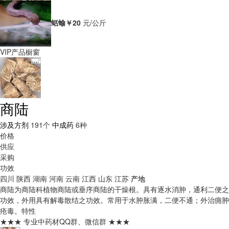
蛞蝓
￥20
元/公斤
VIP产品橱窗
商陆
涉及方剂
191个
中成药
6种
价格
供应
采购
功效
四川
陕西
湖南
河南
云南
江西
山东
江苏
产地
商陆为商陆科植物商陆或垂序商陆的干燥根。具有逐水消肿，通利二便之
功效，外用具有解毒散结之功效。常用于水肿胀满，二便不通；外治痈肿
疮毒。
特性
★★★ 专业中药材QQ群、微信群 ★★★