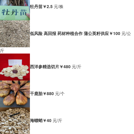
牡丹苗
￥2.5
元/株
低风险 高回报 药材种植合作 蒲公英籽供应
￥100
元/公
斤
西洋参精选切片
￥480
元/斤
干鹿胎
￥880
元/个
海螵蛸
￥40
元/斤