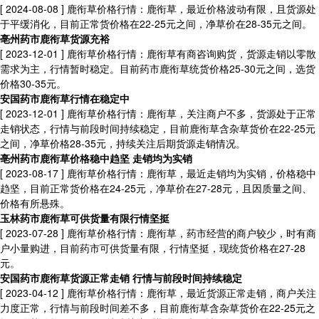
[ 2024-08-08 ]
鹿衔草价格行情：鹿衔草，最近价格波动有限，且货源处
于平缓消化，目前正常货价格在22-25元之间，净草价在28-35元之间。
亳州药市鹿衔草货源充裕
[ 2023-12-01 ]
鹿衔草价格行情：鹿衔草有商咨询购货，货源走销以零散
需求为主，行情暂时稳定。目前药市鹿衔草统货价格25-30元之间，选货
价格30-35元。
安国药市鹿衔草行情在稳定中
[ 2023-12-01 ]
鹿衔草价格行情：鹿衔草，关注商户不多，货源处于正常
走销状态，行情与前段时间持续稳定，目前鹿衔草含杂草货价在22-25元
之间，净草价格28-35元，持续关注后期货源走销情况。
亳州药市鹿衔草价格稳中趋坚 走销均为实销
[ 2023-08-17 ]
鹿衔草价格行情：鹿衔草，最近走销均为实销，价格稳中
趋坚，目前正常货价格在24-25元，净草价在27-28元，且因质量之间、
价格有所悬殊。
玉林药市鹿衔草可供货量有限行情坚挺
[ 2023-07-28 ]
鹿衔草价格行情：鹿衔草，药市经营的商户较少，时有商
户小量购进，目前药市可供货量有限，行情坚挺，现统货价格在27-28
元。
安国药市鹿衔草货源正常走销 行情与前段时间持续稳定
[ 2023-04-12 ]
鹿衔草价格行情：鹿衔草，最近货源正常走销，商户关注
力度正常，行情与前段时间差不多，目前鹿衔草含杂草货价在22-25元之