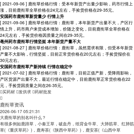
[ 2021-09-06 ]
鹿衔草价格行情：受本年新货产出量少影响，药市行情上
涨，目前鹿衔草全草价格在24元左右，手捡货价格在29-35元。
安国药市鹿衔草新货量少 行情上升
[ 2021-09-06 ]
鹿衔草价格行情：鹿衔草，本年新货产出量不大，产区行
情上升，药市商户来货成本增加，价随之变化，目前鹿衔草全草价格在
24元左右，手捡货价格因质量之间在29-35元。
亳州药市鹿衔草行情坚挺 本年新货产量不大
[ 2021-08-27 ]
鹿衔草价格行情：鹿衔草，虽然需求有限，但受本年新货
产量不大影响，行情坚挺，目前正常货价格在20元左右；手捡货报价在
30元左右。
安国药市鹿衔草产新持续 行情在稳定中
[ 2021-07-02 ]
鹿衔草价格行情：鹿衔草，目前正值产新，受降雨影响，
产区货源产出量不大，最近行情在稳定中，目前鹿衔草正常货价格在22
元，手捡货因质量之间在26-35元。
买药材
发供求
药材批发
鹿衔草资讯
2026-06-17 05:21:31
大鹿衔草的别名叫什么？
有很多例如鹿蹄草，小秦王草，破血丹，纸背金牛草、大肺筋草、红肺筋
草(《重庆草药》)，鹿寿茶(《陕西中草药》)，鹿安茶(《山西中草