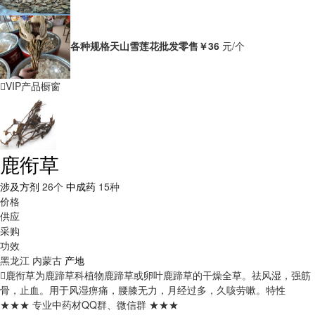
各种规格天山雪莲花批发零售
￥36
元/个
VIP产品橱窗
鹿衔草
涉及方剂
26个
中成药
15种
价格
供应
采购
功效
黑龙江
内蒙古
产地
鹿衔草为鹿蹄草科植物鹿蹄草或卵叶鹿蹄草的干燥全草。祛风湿，强筋
骨，止血。用于风湿痹痛，腰膝无力，月经过多，久咳劳嗽。
特性
★★★ 专业中药材QQ群、微信群 ★★★