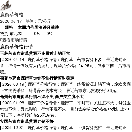
鹿衔草价格
2026-06-17 单位：元/公斤
规格
本周均价
周涨跌
月涨跌
统货 东北
22
0%
0%
查看市场行情
鹿衔草价格行情
玉林药市鹿衔草货源不多最近走销正常
[ 2026-04-14 ]
鹿衔草价格行情：鹿衔草，药市货源不多，最近走销正
常，行情一直没有大的波动，现净货价格在24-25元，供求平衡，后市看
稳。
荷花池药市鹿衔草走销不快行情暂时稳定
[ 2026-03-19 ]
鹿衔草价格行情：鹿衔草，统货货源走销不快，终端客商
正常按需采购，冷背品种需求有限，最近药市东北货源报价28元。
亳州药市鹿衔草行情不温不火 商户关注度不大
[ 2026-01-28 ]
鹿衔草价格行情：鹿衔草，平时商户关注度不大，货源走
销也不快，受此影响，行情不温不火，目前含杂草货价格在15元以上20
元以下，净草报价在25元左右。
安国药市鹿衔草货源走销不快
[ 2025-12-31 ]
鹿衔草价格行情：鹿衔草，可供货源充裕，最近走销正