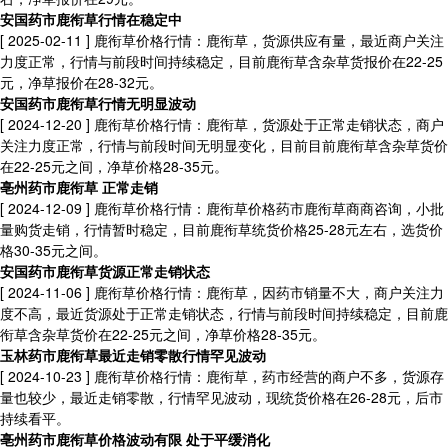
安国药市鹿衔草行情在稳定中
[ 2025-02-11 ]
鹿衔草价格行情：鹿衔草，货源供应有量，最近商户关注
力度正常，行情与前段时间持续稳定，目前鹿衔草含杂草货报价在22-25
元，净草报价在28-32元。
安国药市鹿衔草行情无明显波动
[ 2024-12-20 ]
鹿衔草价格行情：鹿衔草，货源处于正常走销状态，商户
关注力度正常，行情与前段时间无明显变化，目前目前鹿衔草含杂草货价
在22-25元之间，净草价格28-35元。
亳州药市鹿衔草 正常走销
[ 2024-12-09 ]
鹿衔草价格行情：鹿衔草价格药市鹿衔草商商咨询，小批
量购货走销，行情暂时稳定，目前鹿衔草统货价格25-28元左右，选货价
格30-35元之间。
安国药市鹿衔草货源正常走销状态
[ 2024-11-06 ]
鹿衔草价格行情：鹿衔草，因药市销量不大，商户关注力
度不高，最近货源处于正常走销状态，行情与前段时间持续稳定，目前鹿
衔草含杂草货价在22-25元之间，净草价格28-35元。
玉林药市鹿衔草最近走销零散行情罕见波动
[ 2024-10-23 ]
鹿衔草价格行情：鹿衔草，药市经营的商户不多，货源存
量也较少，最近走销零散，行情罕见波动，现统货价格在26-28元，后市
持续看平。
亳州药市鹿衔草价格波动有限 处于平缓消化