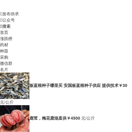
发布供求
公众号
搜索
首页
涨跌榜
药材
种苗
采购
微信群
名片
板蓝根种子哪里买 安国板蓝根种子供应 提供技术
￥30
元/公斤
鹿茸，梅花鹿场直供
￥4500
元/公斤