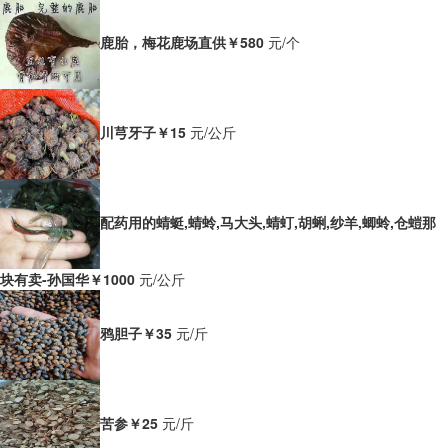
鹿胎，梅花鹿场直供
￥580
元/个
川芎牙子
￥15
元/公斤
配药用的蜻蜓,蜻蛉,马大头,蜻虰,胡蜊,纱羊,蝍蛉,仓螘那
块有卖-孙国华
￥1000
元/公斤
鸦胆子
￥35
元/斤
苦参
￥25
元/斤