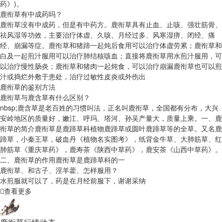
药》)。
鹿衔草有中成药吗？
鹿衔草没有中成药，但是有中药方。鹿衔草具有止血、止咳、强壮筋骨、
祛风湿等功效，主要治疗体虚、久咳、月经过多、风寒湿痹、闭经、痛
经、崩漏等症。鹿衔草和猪蹄一起炖后食用可以治疗体虚劳累；鹿衔草和
白及一起煎汁服用可以治疗肺结核咳血；直接将鹿衔草用水煎汁服用，可
以治疗慢性肠炎；鹿衔草和猪肉一起炖食，可以治疗崩漏鹿衔草也可以煎
汁或捣烂外敷于患处，治疗过敏性皮炎或外伤出
鹿衔草的鉴别方法
鹿衔草与鹿含草有什么区别？
nbsp;鹿含草是老百姓的习惯叫法，正名叫鹿衔草，全国都有分布，大兴
安岭地区的质量好，嫩江、呼玛、塔河、孙吴产量大，质量上乘。一、鹿
衔草的简介鹿衔草是鹿蹄草科植物鹿蹄草或圆叶鹿蹄草等的全草。又名鹿
蹄草，小秦王草，破血丹《植物名实图考》，纸背金牛草、大肺筋草、红
肺筋草《重庆草药》，鹿寿茶《陕西中草药》，鹿安茶《山西中草药》。
二、鹿衔草的作用鹿衔草是鹿蹄草科的一
鹿衔草、和古子、淫羊藿、怎样服用？
水煎服就可以了，药是在月经前服下，谢谢采纳
查看更多