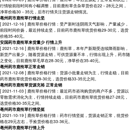
行情较前段时间有小幅调整，目前鹿衔草含杂草货价在22－28元之间，
净草价格30－35元，后市行情关注货源走销情况。
亳州药市鹿衔草行情走坚
[ 2021-12-16 ]
鹿衔草价格行情：受产新时连阴雨天气影响，产量减少，
前段时间价扬，最近持续走坚，目前药市鹿衔草统货价格29-30元，选货
价格35-40元。
安国药市鹿衔草来货量少 行情上升
[ 2021-12-16 ]
鹿衔草价格行情：鹿衔草，本年产新期受连续降雨影响，
新货产出量少，随着货源走销，可供货源量不丰，行情出现上升，药市随
之变化，目前鹿衔草毛草在28-30元，净草价在35-40元。
亳州药市鹿衔草正常走销
[ 2021-12-08 ]
鹿衔草价格行情：货源小批量走销为主，行情走稳，目前
药市鹿衔草统货价格29-30元，选货价格33-35元之间。
亳州药市鹿衔草货源充裕 正常走销
[ 2021-11-03 ]
鹿衔草价格行情：最近药市咨询购货的商户不多，货源以
零散需求消化为主，行情持续走稳，目前药市鹿衔草统货价格27-28元，
选货价格30-35元之间。
亳州药市鹿衔草行情坚挺
[ 2021-10-19 ]
鹿衔草价格行情：药市行情坚挺，货源走销正常，统货价
格在29元左右，手捡货价格在33-36元。
亳州药市鹿衔草行情上升