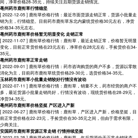
间，净草价格28-35元，持续关注后期货源走销情况。
亳州药市鹿衔草行情稳坚
[ 2022-12-05 ]
鹿衔草价格行情：最近市面货源走销正常，货源小批量走
销为主，行情稳坚。目前药市鹿衔草东北内蒙统货价格30元左右，净货
价格34-35元左右。
亳州药市鹿衔草价格暂无明显变化 走销正常
[ 2022-11-07 ]
鹿衔草价格行情：鹿衔草，最近走销正常，价格暂无明显
变化，目前正常货价格在23元左右，净草价在28元左右，手捡货价在34-
35元。
亳州药市鹿衔草正常走销
[ 2022-09-01 ]
鹿衔草价格行情：药市咨询购货的商户不多，货源以零散
消化为主，目前药市鹿衔草统货价格29-30元，选货价格34-35元。
玉林药市鹿衔草小批量走销较好行情没有波动
[ 2022-07-11 ]
鹿衔草价格行情：鹿衔草，销量不大，药市经营的商户不
多，最近货源小批量走销尚好，行情没有波动，现统货价格在28-29元，
净货34-35元。
亳州药市鹿衔草价格坚挺 产区进入产新
[ 2022-06-27 ]
鹿衔草价格行情：鹿衔草，产区进入产新，价格坚挺，目
前正常货价格在22-23元，手捡货价在30-35元之间，但由于需求有限，
少商关注。
安国药市鹿衔草货源正常走销 行情持续坚挺
[ 2022-03-25 ]
鹿衔草价格行情：鹿衔草，年后货源处于正常走销状态，