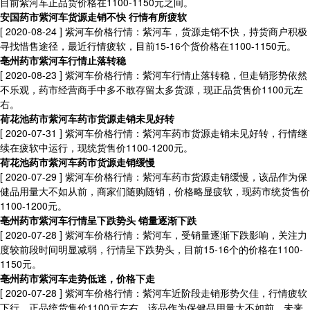
目前紫河车正品货价格在1100-1150元之间。
安国药市紫河车货源走销不快 行情有所疲软
[ 2020-08-24 ]
紫河车价格行情：紫河车，货源走销不快，持货商户积极
寻找惜售途径，最近行情疲软，目前15-16个货价格在1100-1150元。
亳州药市紫河车行情止落转稳
[ 2020-08-23 ]
紫河车价格行情：紫河车行情止落转稳，但走销形势依然
不乐观，药市经营商手中多不敢存留太多货源，现正品货售价1100元左
右。
荷花池药市紫河车药市货源走销未见好转
[ 2020-07-31 ]
紫河车价格行情：紫河车药市货源走销未见好转，行情继
续在疲软中运行，现统货售价1100-1200元。
荷花池药市紫河车药市货源走销缓慢
[ 2020-07-29 ]
紫河车价格行情：紫河车药市货源走销缓慢，该品作为保
健品用量大不如从前，商家们随购随销，价格略显疲软，现药市统货售价
1100-1200元。
亳州药市紫河车行情呈下跌势头 销量逐渐下跌
[ 2020-07-28 ]
紫河车价格行情：紫河车，受销量逐渐下跌影响，关注力
度较前段时间明显减弱，行情呈下跌势头，目前15-16个的价格在1100-
1150元。
亳州药市紫河车走势低迷，价格下走
[ 2020-07-28 ]
紫河车价格行情：紫河车近阶段走销形势欠佳，行情疲软
下行，正品统货售价1100元左右，该品作为保健品用量大不如前，未来