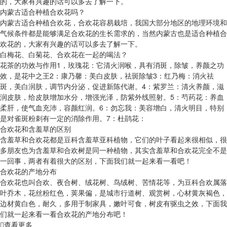
的，大家有兴趣的话可以多去了解一下。
内蒙古适合种植合欢花吗？
内蒙古适合种植合欢花，合欢花容易栽培，我国大部分地区的地理环境和
气候条件都是能够满足合欢花的生长需求的，当然内蒙古也是适合种植合
欢花的，大家有兴趣的话可以多去了解一下。
白梅花、白菊花、合欢花在一起的喝法？
花茶的功效与作用1，玫瑰花：它清火润喉，具有消斑，除皱，养颜之功
效，是花中之王2：康乃馨：美白皮肤，祛斑除皱3：红乃梅：消火祛
斑，美白润肤，调节内分泌，促进新陈代谢。4：紫罗兰：清火养颜，滋
润皮肤，给皮肤增加水分，增强光泽，防紫外线照射。5：芍药花：养血
柔肝，使气血充沛，容颜红润。6：勿忘我：美容增白，清火明目，特别
是对雀斑粉刺有一定的消除作用。7：杜鹃花：
合欢花和含羞草的区别
含羞草和合欢花都是豆科含羞草亚科植物，它们的叶子看起来很相似，很
多朋友也为含羞草和合欢树是同一种植物，其实含羞草和合欢花完全不是
一回事，两者有着很大的区别，下面我们就一起来看一看吧！
合欢花的产地分布
合欢花也叫合欢、夜合树、绒花树、鸟绒树、苦情花等，为豆科合欢属落
叶乔木，花丝粉红色，荚果偏，是城市行道树、观赏树，心材黄灰褐色，
边材黄白色，耐久，多用于制家具，嫩叶可食，树皮有驱虫之效，下面我
们就一起来看一看合欢花的产地分布吧！
查看更多