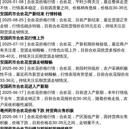
[ 2026-01-08 ]
合欢花价格行情：合欢花，平时少商关注，最近整体走货
不快，行情基本稳定，目前因质量之间、价格稍有悬殊，价格在30-35元
安国药市合欢花产新结束 行情转稳
[ 2025-08-25 ]
合欢花价格行情：合欢花，目前产新结束，最近货源正常
走销，行情也稳步转稳，目前合欢花统货报价在35元左右，持续关注后
期货源走销情况。
安国药市合欢花行情上升
[ 2025-07-10 ]
合欢花价格行情：合欢花，产新初期价格较低，最近商户
有关注度，货源走销顺畅，行情也出现上升，目前合欢花统货多报价在
38-40元，持续关注后期货源走销情况。
安国药市合欢花货源走销顺畅
[ 2025-06-30 ]
合欢花价格行情：合欢花，前段时间低价，农户采摘积极
性不佳，最近药市新货走销顺畅，行情表现有所坚挺，目前合欢花报价在
33-36元，持续关注后期货源走销情况。
安国药市合欢花进入产新期
[ 2025-06-17 ]
合欢花价格行情：合欢花，目前进入产新期，本年行情低
于去年，货源走销正常，目前合欢花报价在30-35元，随着价格走低，农
户采收积极性减弱。
亳州药市合欢花价格下跌 持货商出售积极
[ 2025-06-11 ]
合欢花价格行情：合欢花，产区面临产新，因持货商出售
积极，价格下跌，目前价格在30-35元之间，走销量不大。
安国药市合欢花行情与前段时间持续稳定