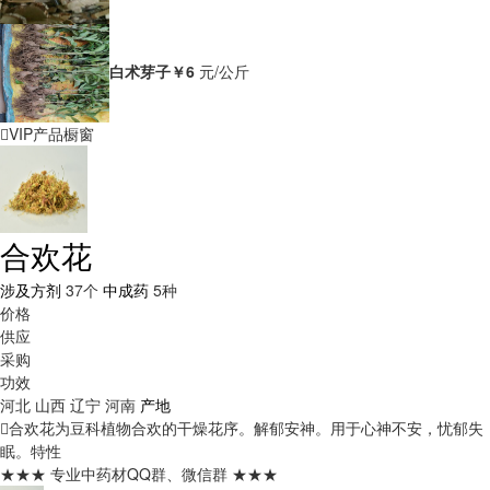
白术芽子
￥6
元/公斤
VIP产品橱窗
合欢花
涉及方剂
37个
中成药
5种
价格
供应
采购
功效
河北
山西
辽宁
河南
产地
合欢花为豆科植物合欢的干燥花序。解郁安神。用于心神不安，忧郁失
眠。
特性
★★★ 专业中药材QQ群、微信群 ★★★