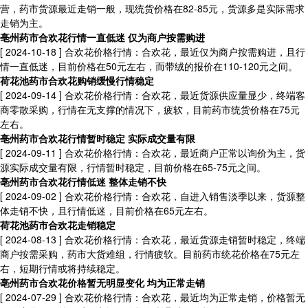
营，药市货源最近走销一般，现统货价格在82-85元，货源多是实际需求
走销为主。
亳州药市合欢花行情一直低迷 仅为商户按需购进
[ 2024-10-18 ]
合欢花价格行情：合欢花，最近仅为商户按需购进，且行
情一直低迷，目前价格在50元左右，而带绒的报价在110-120元之间。
荷花池药市合欢花购销缓慢行情稳定
[ 2024-09-14 ]
合欢花价格行情：合欢花，最近货源供应量显少，终端客
商零散采购，行情在无支撑的情况下，疲软，目前药市统货价格在75元
左右。
亳州药市合欢花行情暂时稳定 实际成交量有限
[ 2024-09-11 ]
合欢花价格行情：合欢花，最近商户正常以询价为主，货
源实际成交量有限，行情暂时稳定，目前价格在65-75元之间。
亳州药市合欢花行情低迷 整体走销不快
[ 2024-09-02 ]
合欢花价格行情：合欢花，自进入销售淡季以来，货源整
体走销不快，且行情低迷，目前价格在65元左右。
荷花池药市合欢花走销稳定
[ 2024-08-13 ]
合欢花价格行情：合欢花，最近货源走销暂时稳定，终端
商户按需采购，药市大货难组，行情疲软。目前药市统花价格在75元左
右，短期行情或将持续稳定。
亳州药市合欢花价格暂无明显变化 均为正常走销
[ 2024-07-29 ]
合欢花价格行情：合欢花，最近均为正常走销，价格暂无