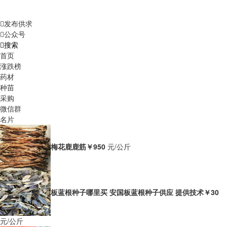
发布供求
公众号
搜索
首页
涨跌榜
药材
种苗
采购
微信群
名片
梅花鹿鹿筋
￥950
元/公斤
板蓝根种子哪里买 安国板蓝根种子供应 提供技术
￥30
元/公斤