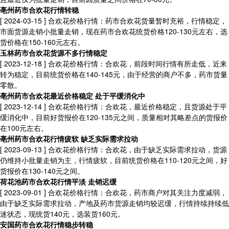
亳州药市合欢花行情转稳
[ 2024-03-15 ]
合欢花价格行情：药市合欢花货量暂时充裕，行情稳定，
市面货源走销小批量走销，现在药市合欢花统货价格120-130元左右，选
货价格在150-160元左右。
玉林药市合欢花货源不多行情稳定
[ 2023-12-18 ]
合欢花价格行情：合欢花，前段时间行情有所走低，近来
转为稳定，目前统货价格在140-145元，由于经营的商户不多，药市货量
零散。
亳州药市合欢花最近价格稳定 处于平缓消化中
[ 2023-12-14 ]
合欢花价格行情：合欢花，最近价格稳定，且货源处于平
缓消化中，目前好货报价在120-135元之间，质量相对其略差点的货报价
在100元左右。
亳州药市合欢花行情疲软 缺乏实际需求拉动
[ 2023-09-13 ]
合欢花价格行情：合欢花，由于缺乏实际需求拉动，货源
仍维持小批量走销为主，行情疲软，目前统货价格在110-120元之间，好
货报价在130-140元之间。
荷花池药市合欢花行情平淡 走销迟缓
[ 2023-09-01 ]
合欢花价格行情：合欢花，药市商户对其关注力度减弱，
由于缺乏实际需求拉动，产地及药市货源走销均较迟缓，行情持续持续低
迷状态，现统货140元，选装货160元。
安国药市合欢花行情稳步转稳