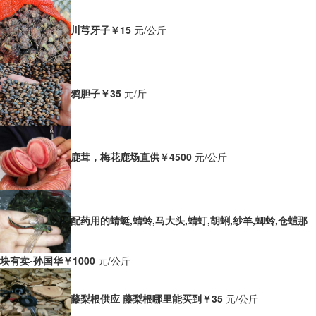
川芎牙子
￥15
元/公斤
鸦胆子
￥35
元/斤
鹿茸，梅花鹿场直供
￥4500
元/公斤
配药用的蜻蜓,蜻蛉,马大头,蜻虰,胡蜊,纱羊,蝍蛉,仓螘那
块有卖-孙国华
￥1000
元/公斤
藤梨根供应 藤梨根哪里能买到
￥35
元/公斤