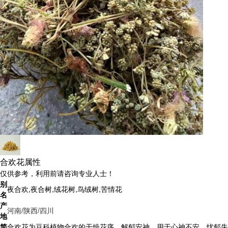
合欢花属性
仅供参考，利用前请咨询专业人士！
别
夜合欢,夜合树,绒花树,鸟绒树,苦情花
名
产
河南
/
陕西
/
四川
地
简
合欢花为豆科植物合欢的干燥花序。解郁安神。用于心神不安，忧郁失