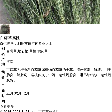
百蕊草属性
仅供参考，利用前请咨询专业人士！
别
百乳草,地石榴,草檀,积药草
名
产
河南
地
百蕊草为檀香科百蕊草属植物百蕊草的全草。清热解毒，解署。用于
简
肠炎，肺脓疡，扁桃体炎，中署，急性乳腺炎，淋巴结结核，急性膀
介
胱炎。
产
新
五月,六月,七月
时
间
查看更多
© 2016-2026 8u58.com
百蕊草价格
网