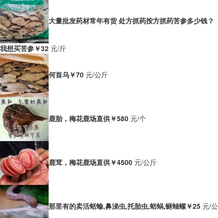
大量批发药材常年有货 处方抓药按方抓药苦参多少钱？
我想买苦参
￥32
元/斤
何首乌
￥70
元/公斤
鹿胎，梅花鹿场直供
￥580
元/个
鹿茸，梅花鹿场直供
￥4500
元/公斤
那里有的卖活蛞蝓,鼻涕虫,托胎虫,蛞蜗,蜒蚰螺
￥25
元/公