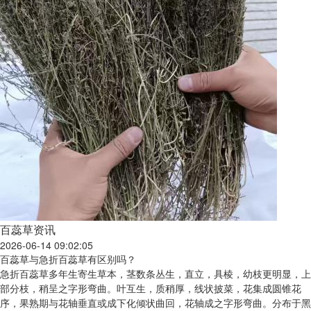
百蕊草资讯
2026-06-14 09:02:05
百蕊草与急折百蕊草有区别吗？
急折百蕊草多年生寄生草本，茎数条丛生，直立，具棱，幼枝更明显，上
部分枝，稍呈之字形弯曲。叶互生，质稍厚，线状披菜，花集成圆锥花
序，果熟期与花轴垂直或成下化倾状曲回，花轴成之字形弯曲。分布于黑