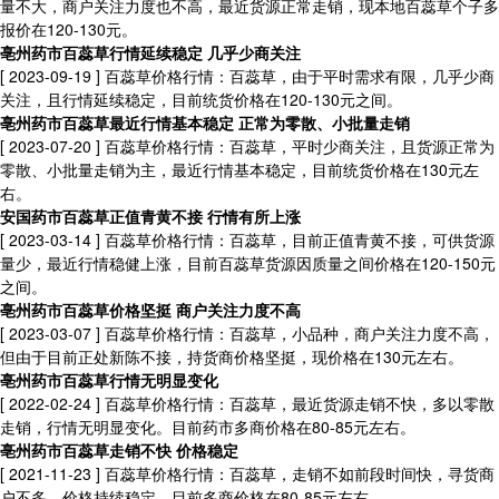
量不大，商户关注力度也不高，最近货源正常走销，现本地百蕊草个子多
报价在120-130元。
亳州药市百蕊草行情延续稳定 几乎少商关注
[ 2023-09-19 ]
百蕊草价格行情：百蕊草，由于平时需求有限，几乎少商
关注，且行情延续稳定，目前统货价格在120-130元之间。
亳州药市百蕊草最近行情基本稳定 正常为零散、小批量走销
[ 2023-07-20 ]
百蕊草价格行情：百蕊草，平时少商关注，且货源正常为
零散、小批量走销为主，最近行情基本稳定，目前统货价格在130元左
右。
安国药市百蕊草正值青黄不接 行情有所上涨
[ 2023-03-14 ]
百蕊草价格行情：百蕊草，目前正值青黄不接，可供货源
量少，最近行情稳健上涨，目前百蕊草货源因质量之间价格在120-150元
之间。
亳州药市百蕊草价格坚挺 商户关注力度不高
[ 2023-03-07 ]
百蕊草价格行情：百蕊草，小品种，商户关注力度不高，
但由于目前正处新陈不接，持货商价格坚挺，现价格在130元左右。
亳州药市百蕊草行情无明显变化
[ 2022-02-24 ]
百蕊草价格行情：百蕊草，最近货源走销不快，多以零散
走销，行情无明显变化。目前药市多商价格在80-85元左右。
亳州药市百蕊草走销不快 价格稳定
[ 2021-11-23 ]
百蕊草价格行情：百蕊草，走销不如前段时间快，寻货商
户不多，价格持续稳定。目前多商价格在80-85元左右。