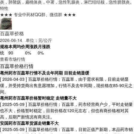
炎，肺脓疡，扁桃体炎，中署，急性乳腺炎，淋巴结结核，急性膀胱炎。
特性
★★★ 专业中药材QQ群、微信群 ★★★
百蕊草价格
2026-06-14 单位：元/公斤
规格
本周均价
周涨跌
月涨跌
统
90
0%
0%
查看市场行情
百蕊草价格行情
亳州药市百蕊草行情不及去年同期 目前走销显缓
[ 2026-04-03 ]
百蕊草价格行情：百蕊草，由于需求有限，目前走销显
缓，并受持货商出售意愿增加，行情不及去年同期，现价格在85-90元之
间。
亳州药市百蕊草价格暂时稳定 走销量不大
[ 2025-05-09 ]
百蕊草价格行情：百蕊草，药市经营商户少，平时走销量
也不大，价格暂时稳定，目前价格在120元左右，但也有商价格相对其
高，后期产新情况有商关注。
安国药市百蕊草货源走销量不大
[ 2025-05-09 ]
百蕊草价格行情：百蕊草，目前正值产新期，本品药市销