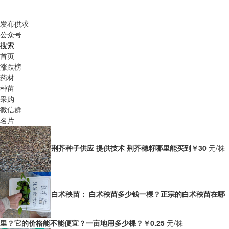
发布供求
公众号
搜索
首页
涨跌榜
药材
种苗
采购
微信群
名片
荆芥种子供应 提供技术 荆芥穗籽哪里能买到
￥30
元/株
白术秧苗： 白术秧苗多少钱一棵？正宗的白术秧苗在哪
里？它的价格能不能便宜？一亩地用多少棵？
￥0.25
元/株