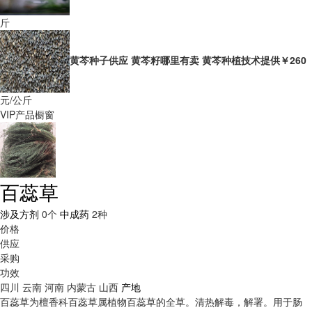
斤
黄芩种子供应 黄芩籽哪里有卖 黄芩种植技术提供
￥260
元/公斤
VIP产品橱窗
百蕊草
涉及方剂
0个
中成药
2种
价格
供应
采购
功效
四川
云南
河南
内蒙古
山西
产地
百蕊草为檀香科百蕊草属植物百蕊草的全草。清热解毒，解署。用于肠