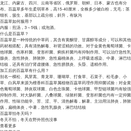
龙江、内蒙古、四川、云南等省区，俄罗斯、朝鲜、日本、蒙古也有分
布。百蕊草多年生柔弱草本，高15-40厘米，全株多少被白粉，无毛；茎
细长，簇生，基部以上疏分枝，斜升，有纵沟
百蕊草如何服用？
内服：煎汤，3～5钱；或泡酒。
什么是百蕊草？
百蕊草是一种传统的中草药，其含有黄酮苷、甘露醇等成分，可以和其他
药材相搭配，具有清热解毒、补肾涩精的功效。对于金黄色葡萄球菌、卡
他球菌、伤寒杆菌、变形杆菌、痢疾杆菌均有抑制作用。可以治疗急性乳
腺炎、急性肺炎、肺脓肿、急性扁桃体炎、上呼吸道感染、中暑、淋巴结
结核，还具有治疗肾虚腰痛、急性膀胱炎、头昏、遗精作用。
加工后的百蕊草有什么用？
别名一棵松、凤芽蒿、青龙草、珊瑚草、打食草、石菜子、松毛参、小
草、白风草来源为檀香科百蕊草属植物百蕊草药理作用抑菌试验：对金黄
色葡萄球菌、肺炎双球菌、白色念珠菌、卡他球菌、甲型链球菌均有较强
抑制作用。对大肠杆菌、八叠球菌、绿脓杆菌、变形杆菌也均有一定抑菌
作用。性味功能辛、苦、涩、平。清热解毒，解暑。主治用法肺炎，肺脓
疡，扁桃体炎，中暑，急性乳腺炎，淋巴结结核
百蕊草怕冬天吗？
冬天不怕，冬天在野外照伤没事
查看更多