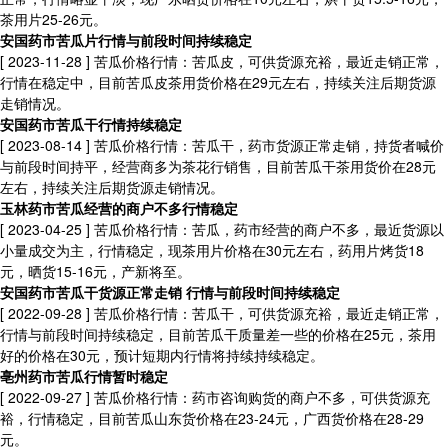
茶用片25-26元。
安国药市苦瓜片行情与前段时间持续稳定
[ 2023-11-28 ]
苦瓜价格行情：苦瓜皮，可供货源充裕，最近走销正常，
行情在稳定中，目前苦瓜皮茶用货价格在29元左右，持续关注后期货源
走销情况。
安国药市苦瓜干行情持续稳定
[ 2023-08-14 ]
苦瓜价格行情：苦瓜干，药市货源正常走销，持货者喊价
与前段时间持平，经营商多为茶花行销售，目前苦瓜干茶用货价在28元
左右，持续关注后期货源走销情况。
玉林药市苦瓜经营的商户不多行情稳定
[ 2023-04-25 ]
苦瓜价格行情：苦瓜，药市经营的商户不多，最近货源以
小量成交为主，行情稳定，现茶用片价格在30元左右，药用片烤货18
元，晒货15-16元，产新将至。
安国药市苦瓜干货源正常走销 行情与前段时间持续稳定
[ 2022-09-28 ]
苦瓜价格行情：苦瓜干，可供货源充裕，最近走销正常，
行情与前段时间持续稳定，目前苦瓜干质量差一些的价格在25元，茶用
好的价格在30元，预计短期内行情将持续持续稳定。
亳州药市苦瓜行情暂时稳定
[ 2022-09-27 ]
苦瓜价格行情：药市咨询购货的商户不多，可供货源充
裕，行情稳定，目前苦瓜山东货价格在23-24元，广西货价格在28-29
元。