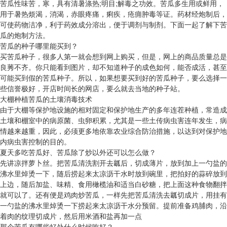
苦瓜性味苦，寒，具有清暑涤热;明目;解毒之功效。苦瓜多生用或鲜用，
用于暑热烦渴，消渴，赤眼疼痛，痢疾，疮痈肿毒等证。药材经炮制后，
可使药物洁净，利于药效成分溶出，便于调剂与制剂。下面一起了解下苦
瓜的炮制方法。
苦瓜的种子哪里能买到？
买苦瓜种子，很多人第一就会想到网上购买，但是，网上的商品质量总是
良莠不齐。你只能看到图片，却不知道种子的成色如何，能否成活，甚至
可能买到假的苦瓜种子。所以，如果想要买到好的苦瓜种子，要么选择一
些信誉极好，开店时间长的网店，要么就去当地的种子站。
大棚种植苦瓜的土壤消毒技术
由于大棚等保护地设施的相对固定和保护地生产的多年连茬种植，常造成
土壤和棚室中的病原菌、虫卵积累，尤其是一些土传病虫害连年发生，病
情越来越重，因此，必须更多地依靠农业综合防治措施，以达到对保护地
内病虫害控制的目的。
夏天多吃苦瓜好、苦瓜除了炒以外还可以怎么做？
先讲凉拌萝卜丝。把苦瓜清洗割开去瓤后，切成薄片，放到加上一勺盐的
沸水里焯烫一下，随后捞起来太凉沥干水时放到碗里，把拍好的蒜碎放到
上边，随后加盐、味精、食用橄榄油和适当白砂糖，把上面这种食物翻拌
就可以了。还有便是鸡肉炒苦瓜，一样先把苦瓜清洗去瓤切成片，用挂有
一勺盐的沸水里焯烫一下捞起来太凉沥干水分预留。提前准备鸡脯肉，沿
着肉的纹理切成片，然后用米酒和盐再加一点
那个苦瓜有哪些好处什么时候吃好？