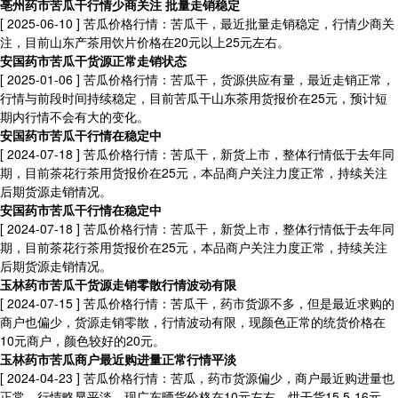
亳州药市苦瓜干行情少商关注 批量走销稳定
[ 2025-06-10 ]
苦瓜价格行情：苦瓜干，最近批量走销稳定，行情少商关
注，目前山东产茶用饮片价格在20元以上25元左右。
安国药市苦瓜干货源正常走销状态
[ 2025-01-06 ]
苦瓜价格行情：苦瓜干，货源供应有量，最近走销正常，
行情与前段时间持续稳定，目前苦瓜干山东茶用货报价在25元，预计短
期内行情不会有大的变化。
安国药市苦瓜干行情在稳定中
[ 2024-07-18 ]
苦瓜价格行情：苦瓜干，新货上市，整体行情低于去年同
期，目前茶花行茶用货报价在25元，本品商户关注力度正常，持续关注
后期货源走销情况。
安国药市苦瓜干行情在稳定中
[ 2024-07-18 ]
苦瓜价格行情：苦瓜干，新货上市，整体行情低于去年同
期，目前茶花行茶用货报价在25元，本品商户关注力度正常，持续关注
后期货源走销情况。
玉林药市苦瓜干货源走销零散行情波动有限
[ 2024-07-15 ]
苦瓜价格行情：苦瓜干，药市货源不多，但是最近求购的
商户也偏少，货源走销零散，行情波动有限，现颜色正常的统货价格在
10元商户，颜色较好的20元。
玉林药市苦瓜商户最近购进量正常行情平淡
[ 2024-04-23 ]
苦瓜价格行情：苦瓜，药市货源偏少，商户最近购进量也
正常，行情略显平淡，现广东晒货价格在10元左右，烘干货15.5-16元，