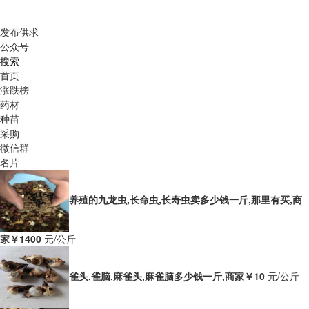
发布供求
公众号
搜索
首页
涨跌榜
药材
种苗
采购
微信群
名片
养殖的九龙虫,长命虫,长寿虫卖多少钱一斤,那里有买,商
家
￥1400
元/公斤
雀头,雀脑,麻雀头,麻雀脑多少钱一斤,商家
￥10
元/公斤