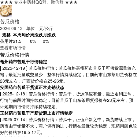
★★★ 专业中药材QQ群、微信群 ★★★
苦瓜价格
2026-06-13 单位：元/公斤
规格
本周均价
周涨跌
月涨跌
茶用片
21.5
0%
0%
查看市场行情
苦瓜价格行情
亳州药市苦瓜干行情稳定
[ 2025-12-19 ]
苦瓜价格行情：苦瓜价格亳州药市苦瓜干可供货源量较充
裕，最近批量成交量少，整体行情持续稳定，目前药市山东茶用货价格在
23元左右，广西货价格在25-26元。
安国药市苦瓜干货源正常走销状态
[ 2025-12-18 ]
苦瓜价格行情：苦瓜干，货源供应有量，最近走销正常，
行情与前段时间持续稳定，目前苦瓜干山东茶用货报价在23元左右，预
计短期内行情将持续持续稳定。
玉林药市苦瓜干产新货源上市行情稳定
[ 2025-07-14 ]
苦瓜价格行情：苦瓜干，正值产新之中，新货陆续上市，
药市由于销量不大，商户偶有购进，行情在最近较为稳定，现药用颜色较
好的价格在16.5-17元。