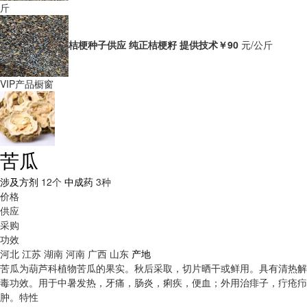
斤
桔梗种子供应 纯正桔梗籽 提供技术
￥90
元/公斤
VIP产品橱窗
苦瓜
涉及方剂
12个
中成药
3种
价格
供应
采购
功效
河北
江苏
湖南
河南
广西
山东
产地
苦瓜为葫芦科植物苦瓜的果实。秋后采取，切片晒干或鲜用。具有清热解
毒功效。用于中暑发热，牙痛，肠炎，痢疾，便血；外用治痱子，疔疮疖
肿。
特性