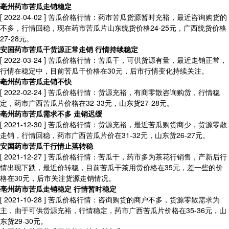
亳州药市苦瓜走销稳定
[ 2022-04-02 ]
苦瓜价格行情：药市苦瓜货源暂时充裕，最近咨询购货的
不多，行情回稳，现在药市苦瓜片山东统货价格24-25元，广西统货价格
27-28元。
安国药市苦瓜干货源正常走销 行情持续稳定
[ 2022-03-24 ]
苦瓜价格行情：苦瓜干，可供货源有量，最近走销正常，
行情在稳定中，目前苦瓜干价格在30元，后市行情变化持续关注。
亳州药市苦瓜走销不快
[ 2022-02-24 ]
苦瓜价格行情：货源充裕，有商零散咨询购货，行情稳
定，药市广西苦瓜片价格在32-33元，山东货27-28元。
亳州药市苦瓜需求不多 走销迟缓
[ 2021-12-30 ]
苦瓜价格行情：货源充裕，最近苦瓜购货商少，货源零散
走销，行情回稳，药市广西苦瓜片价在31-32元，山东货26-27元。
安国药市苦瓜干行情止落转稳
[ 2021-12-27 ]
苦瓜价格行情：苦瓜干，药市多为茶花行销售，产新后行
情出现下跌，最近价转稳，目前苦瓜干茶用货价格在35元，差一些的价
格在30元，后市关注货源走销情况。
亳州药市苦瓜走销稳定 行情暂时稳定
[ 2021-10-28 ]
苦瓜价格行情：咨询购货的商户不多，货源零散需求为
主，由于可供货源充裕，行情稳定，药市广西苦瓜片价格在35-36元，山
东货29-30元。