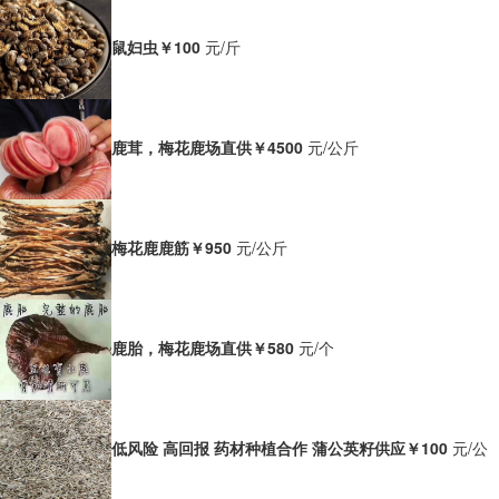
鼠妇虫
￥100
元/斤
鹿茸，梅花鹿场直供
￥4500
元/公斤
梅花鹿鹿筋
￥950
元/公斤
鹿胎，梅花鹿场直供
￥580
元/个
低风险 高回报 药材种植合作 蒲公英籽供应
￥100
元/公