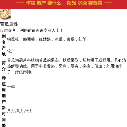
苦瓜属性
仅供参考，利用前请咨询专业人士！
别
锦荔枝，癞葡萄，红姑娘，凉瓜，癞瓜，红羊
名
产
较广
地
苦瓜为葫芦科植物苦瓜的果实。秋后采取，切片晒干或鲜用。具有清
简
热解毒功效。用于中暑发热，牙痛，肠炎，痢疾，便血；外用治痱
介
子，疔疮疖肿。
种
植
一年
周
期
产
新
八月,九月,十月
时
间
繁