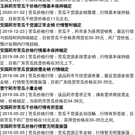
玉林药市苦瓜干价格行情基本保持稳定
[ 2020-01-02 ]
苦瓜价格行情：苦瓜干货源走销显缓，行情基本保持稳
定，目前苦瓜干统货价格在11元左右。
安国药市苦瓜干货源正常走销 行情暂时稳定
[ 2019-12-23 ]
苦瓜价格行情：苦瓜干，药市多为茶用货销售，最近行情
与前段时间持续稳定，目前苦瓜干价格茶用货在30-35元，药厂货价低，
预计短期内行情趋稳。
安国药市苦瓜价格行情基本保持稳定
[ 2019-08-20 ]
苦瓜价格行情：苦瓜货源多按需走销，行情基本保持稳
定，目前广东苦瓜统货价格在35元上下。
安国药市苦瓜货源按需走销 行情稳定
[ 2019-06-28 ]
苦瓜价格行情：该品药市可供货源有量，最近货源多按需
走销，行情暂无明显振荡，目前广东统货苦瓜价格在30-35元。
普宁药市苦瓜小量走销
[ 2019-06-25 ]
苦瓜价格行情：该品药市需求正常，偶有需求商按需走
销，价格稳定，当前药市苦瓜价格在34-36元。
安国药市苦瓜干价格行情有所坚挺
[ 2019-05-22 ]
苦瓜价格行情：苦瓜干货源走动流畅，行情有所坚挺，目
前苦瓜干药厂货价格在10元左右，茶用货价格在30-35元之间。
安国药市苦瓜价格行情暂无明显振荡
[ 2019-05-05 ]
苦瓜价格行情：苦瓜货源正常走销，行情暂无明显振荡，