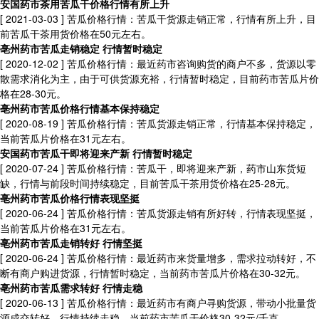
安国药市茶用苦瓜干价格行情有所上升
[ 2021-03-03 ]
苦瓜价格行情：苦瓜干货源走销正常，行情有所上升，目
前苦瓜干茶用货价格在50元左右。
亳州药市苦瓜走销稳定 行情暂时稳定
[ 2020-12-02 ]
苦瓜价格行情：最近药市咨询购货的商户不多，货源以零
散需求消化为主，由于可供货源充裕，行情暂时稳定，目前药市苦瓜片价
格在28-30元。
亳州药市苦瓜价格行情基本保持稳定
[ 2020-08-19 ]
苦瓜价格行情：苦瓜货源走销正常，行情基本保持稳定，
当前苦瓜片价格在31元左右。
安国药市苦瓜干即将迎来产新 行情暂时稳定
[ 2020-07-24 ]
苦瓜价格行情：苦瓜干，即将迎来产新，药市山东货短
缺，行情与前段时间持续稳定，目前苦瓜干茶用货价格在25-28元。
亳州药市苦瓜价格行情表现坚挺
[ 2020-06-24 ]
苦瓜价格行情：苦瓜货源走销有所好转，行情表现坚挺，
当前苦瓜片价格在31元左右。
亳州药市苦瓜走销转好 行情坚挺
[ 2020-06-24 ]
苦瓜价格行情：最近药市来货量增多，需求拉动转好，不
断有商户购进货源，行情暂时稳定，当前药市苦瓜片价格在30-32元。
亳州药市苦瓜需求转好 行情走稳
[ 2020-06-13 ]
苦瓜价格行情：最近药市有商户寻购货源，带动小批量货
源成交转好，行情持续走稳，当前药市苦瓜干价格30-32元/千克。