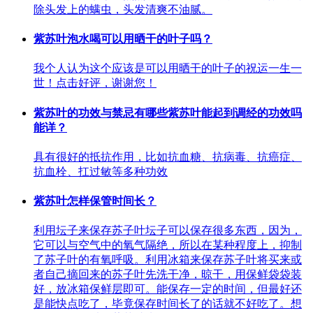
除头发上的螨虫，头发清爽不油腻。
紫苏叶泡水喝可以用晒干的叶子吗？
我个人认为这个应该是可以用晒干的叶子的祝运一生一
世！点击好评，谢谢您！
紫苏叶的功效与禁忌有哪些紫苏叶能起到调经的功效吗
能详？
具有很好的抵抗作用，比如抗血糖、抗病毒、抗癌症、
抗血栓、扛过敏等多种功效
紫苏叶怎样保管时间长？
利用坛子来保存苏子叶坛子可以保存很多东西，因为，
它可以与空气中的氧气隔绝，所以在某种程度上，抑制
了苏子叶的有氧呼吸。利用冰箱来保存苏子叶将买来或
者自己摘回来的苏子叶先洗干净，晾干，用保鲜袋袋装
好，放冰箱保鲜层即可。能保存一定的时间，但最好还
是能快点吃了，毕竟保存时间长了的话就不好吃了。想