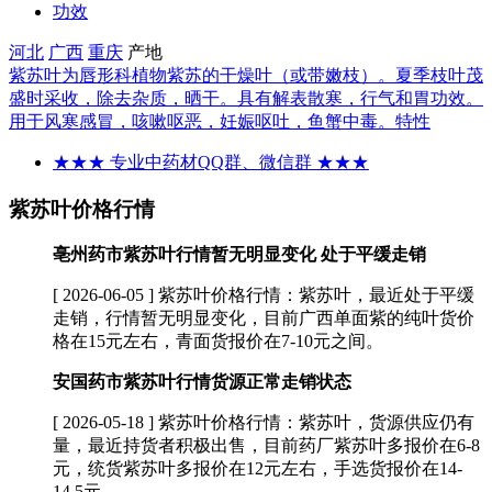
功效
河北
广西
重庆
产地
紫苏叶为唇形科植物紫苏的干燥叶（或带嫩枝）。夏季枝叶茂
盛时采收，除去杂质，晒干。具有解表散寒，行气和胃功效。
用于风寒感冒，咳嗽呕恶，妊娠呕吐，鱼蟹中毒。
特性
★★★ 专业中药材QQ群、微信群 ★★★
紫苏叶价格行情
亳州药市紫苏叶行情暂无明显变化 处于平缓走销
[ 2026-06-05 ]
紫苏叶价格行情：紫苏叶，最近处于平缓
走销，行情暂无明显变化，目前广西单面紫的纯叶货价
格在15元左右，青面货报价在7-10元之间。
安国药市紫苏叶行情货源正常走销状态
[ 2026-05-18 ]
紫苏叶价格行情：紫苏叶，货源供应仍有
量，最近持货者积极出售，目前药厂紫苏叶多报价在6-8
元，统货紫苏叶多报价在12元左右，手选货报价在14-
14.5元。