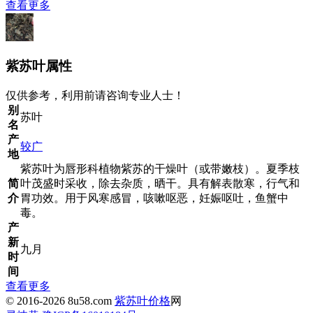
查看更多
紫苏叶属性
仅供参考，利用前请咨询专业人士！
别
苏叶
名
产
较广
地
紫苏叶为唇形科植物紫苏的干燥叶（或带嫩枝）。夏季枝
简
叶茂盛时采收，除去杂质，晒干。具有解表散寒，行气和
介
胃功效。用于风寒感冒，咳嗽呕恶，妊娠呕吐，鱼蟹中
毒。
产
新
九月
时
间
查看更多
© 2016-2026 8u58.com
紫苏叶价格
网