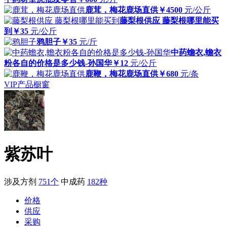
鹿茸，梅花鹿场直供
￥4500
元/公斤
藤梨根供应 藤梨根哪里能买
到
￥35
元/公斤
鸦胆子
￥35
元/斤
中药蟾衣,蟾衣
粉各自的价格是多少钱-孙国华
￥12
元/公斤
鹿鞭，梅花鹿场直供
￥680
元/条
VIP产品橱窗
紫苏叶
涉及方剂
751个
中成药
182种
价格
供应
采购