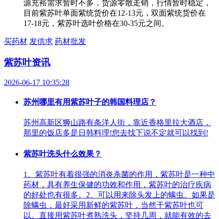
源充裕需求暂时不多，货源零散走销，行情暂时稳定，
目前紫苏叶单面紫统货价在12-13元，双面紫统货价在
17-18元，紫苏叶选叶价格在30-35元之间。
买药材
发供求
药材批发
紫苏叶资讯
2026-06-17 10:35:28
苏州哪里有用紫苏叶子的韩国料理店？
苏州高新区狮山路有条洋人街，靠近香格里拉大酒店，
那里的饭店多是日韩料理!您去找下说不定就可以找到!
紫苏叶洗头什么效果？
1、紫苏叶有着很强的消炎杀菌的作用，紫苏叶是一种中
药材，具有养生保健的功效和作用，紫苏叶的治疗疾病
的好处也有很多。2、可以用来除头发上的螨虫。如果是
除螨虫，最好采用新鲜的紫苏叶，当然干紫苏叶也可
以。直接用紫苏叶煮熟洗头，坚持几周，就能有效的去