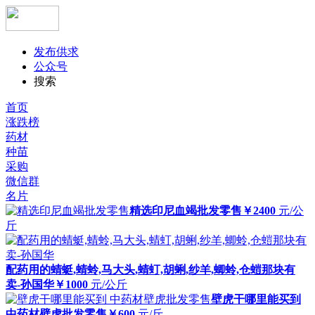
发布供求
公众号
搜索
首页
涨跌榜
药材
种苗
采购
微信群
名片
精选印尼血竭批发零售
￥2400
元/公
斤
配药用的蜻蜓,蜻蛉,马大头,蜻虰,胡蜊,纱羊,蝍蛉,仓螘那块有
卖-孙国华
￥1000
元/公斤
壁虎干哪里能买到
中药材壁虎批发零售
￥600
元/斤