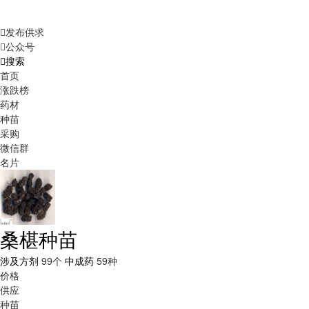
发布供求
公众号
搜索
首页
涨跌榜
药材
种苗
采购
微信群
名片
桑椹种苗
涉及方剂
99个
中成药
59种
价格
供应
种苗