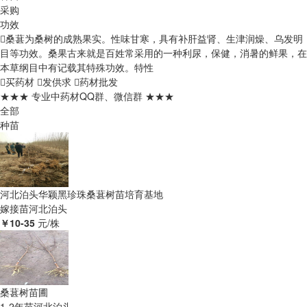
采购
功效
桑葚为桑树的成熟果实。性味甘寒，具有补肝益肾、生津润燥、乌发明
目等功效。桑果古来就是百姓常采用的一种利尿，保健，消暑的鲜果，在
本草纲目中有记载其特殊功效。
特性
买药材
发供求
药材批发
★★★ 专业中药材QQ群、微信群 ★★★
全部
种苗
河北泊头华颖黑珍珠桑葚树苗培育基地
嫁接苗
河北泊头
￥10-35
元/株
桑葚树苗圃
1-2年苗
河北泊头