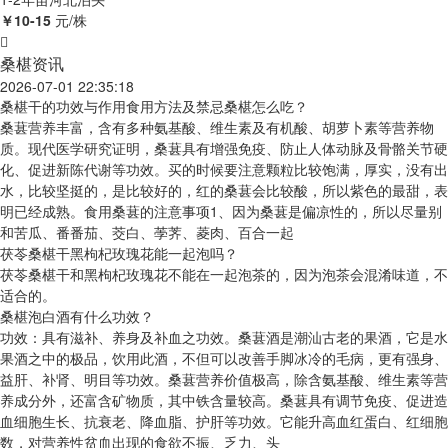
￥10-15
元/株
桑椹资讯
2026-07-01 22:35:18
桑椹干的功效与作用食用方法及禁忌桑椹怎么吃？
桑葚营养丰富，含有多种氨基酸、维生素及有机酸、胡萝卜素等营养物
质。现代医学研究证明，桑葚具有增强免疫、防止人体动脉及骨骼关节硬
化、促进新陈代谢等功效。买的时候要注意颗粒比较饱满，厚实，没有出
水，比较坚挺的，是比较好的，红的桑葚会比较酸，所以紫色的最甜，表
明已经成熟。食用桑葚的注意事项1、因为桑葚是偏凉性的，所以尽量别
和苦瓜、番番茄、茭白、荸荠、菱肉、百合一起
茯苓桑椹干黑枸杞玫瑰花能一起泡吗？
茯苓桑椹干和黑枸杞玫瑰花不能在一起泡茶的，因为泡茶会混淆味道，不
适合的。
桑椹泡白酒有什么功效？
功效：具有滋补、养身及补血之功效。桑葚酒是潮汕古老的果酒，它是水
果酒之中的极品，饮用此酒，不但可以改善手脚冰冷的毛病，更有强身、
益肝、补肾、明目等功效。桑葚营养价值极高，除含氨基酸、维生素等营
养成分外，还富含矿物质，其中铁含量较高。桑葚具有调节免疫、促进造
血细胞生长、抗衰老、降血脂、护肝等功效。它能升高血红蛋白、红细胞
数，对营养性贫血出现的食欲不振、乏力、头