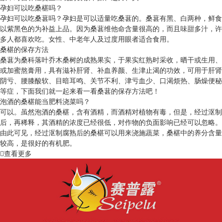
孕妇可以吃桑椹吗？
孕妇可以吃桑葚吗？孕妇是可以适量吃桑葚的。桑葚有黑、白两种，鲜食
以紫黑色的为补益上品。因为桑葚维他命含量很高的，而且味甜多汁，许
多人都喜欢吃。女性、中老年人及过度用眼者适合食用。
桑椹的保存方法
桑葚为桑科落叶乔木桑树的成熟果实，于果实红熟时采收，晒干或生用、
或加蜜熬膏用，具有滋补肝肾、补血养颜、生津止渴的功效，可用于肝肾
阴亏、腰膝酸软、目暗耳鸣、关节不利、津亏血少、口渴烦热、肠燥便秘
等症，下面我们就一起来看一看桑葚的保存方法吧！
泡酒的桑椹能当肥料浇菜吗？
可以。虽然泡酒的桑椹，含有酒精，而酒精对植物有毒，但是，经过沤制
后，再稀释，其酒精的浓度已经很低，对作物的负面影响已经可以忽略。
由此可见，经过沤制腐熟后的桑椹可以用来浇施蔬菜，桑椹中的养分含量
较高，是很好的有机肥。
查看更多