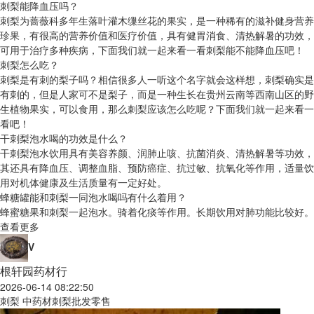
刺梨能降血压吗？
刺梨为蔷薇科多年生落叶灌木缫丝花的果实，是一种稀有的滋补健身营养
珍果，有很高的营养价值和医疗价值，具有健胃消食、清热解暑的功效，
可用于治疗多种疾病，下面我们就一起来看一看刺梨能不能降血压吧！
刺梨怎么吃？
刺梨是有刺的梨子吗？相信很多人一听这个名字就会这样想，刺梨确实是
有刺的，但是人家可不是梨子，而是一种生长在贵州云南等西南山区的野
生植物果实，可以食用，那么刺梨应该怎么吃呢？下面我们就一起来看一
看吧！
干刺梨泡水喝的功效是什么？
干刺梨泡水饮用具有美容养颜、润肺止咳、抗菌消炎、清热解暑等功效，
其还具有降血压、调整血脂、预防癌症、抗过敏、抗氧化等作用，适量饮
用对机体健康及生活质量有一定好处。
蜂糖罐能和刺梨一同泡水喝吗有什么着用？
蜂蜜糖果和刺梨一起泡水。骑着化痰等作用。长期饮用对肺功能比较好。
查看更多
V
根轩园药材行
2026-06-14 08:22:50
刺梨 中药材刺梨批发零售