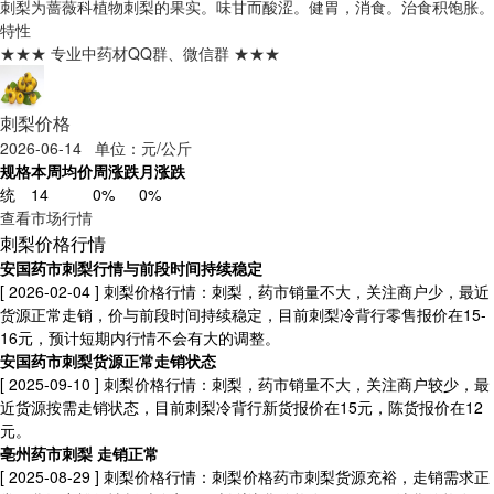
刺梨为蔷薇科植物刺梨的果实。味甘而酸涩。健胃，消食。治食积饱胀。
特性
★★★ 专业中药材QQ群、微信群 ★★★
刺梨价格
2026-06-14 单位：元/公斤
规格
本周均价
周涨跌
月涨跌
统
14
0%
0%
查看市场行情
刺梨价格行情
安国药市刺梨行情与前段时间持续稳定
[ 2026-02-04 ]
刺梨价格行情：刺梨，药市销量不大，关注商户少，最近
货源正常走销，价与前段时间持续稳定，目前刺梨冷背行零售报价在15-
16元，预计短期内行情不会有大的调整。
安国药市刺梨货源正常走销状态
[ 2025-09-10 ]
刺梨价格行情：刺梨，药市销量不大，关注商户较少，最
近货源按需走销状态，目前刺梨冷背行新货报价在15元，陈货报价在12
元。
亳州药市刺梨 走销正常
[ 2025-08-29 ]
刺梨价格行情：刺梨价格药市刺梨货源充裕，走销需求正