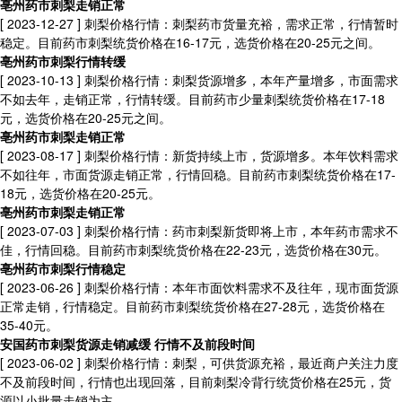
亳州药市刺梨走销正常
[ 2023-12-27 ]
刺梨价格行情：刺梨药市货量充裕，需求正常，行情暂时
稳定。目前药市刺梨统货价格在16-17元，选货价格在20-25元之间。
亳州药市刺梨行情转缓
[ 2023-10-13 ]
刺梨价格行情：刺梨货源增多，本年产量增多，市面需求
不如去年，走销正常，行情转缓。目前药市少量刺梨统货价格在17-18
元，选货价格在20-25元之间。
亳州药市刺梨走销正常
[ 2023-08-17 ]
刺梨价格行情：新货持续上市，货源增多。本年饮料需求
不如往年，市面货源走销正常，行情回稳。目前药市刺梨统货价格在17-
18元，选货价格在20-25元。
亳州药市刺梨走销正常
[ 2023-07-03 ]
刺梨价格行情：药市刺梨新货即将上市，本年药市需求不
佳，行情回稳。目前药市刺梨统货价格在22-23元，选货价格在30元。
亳州药市刺梨行情稳定
[ 2023-06-26 ]
刺梨价格行情：本年市面饮料需求不及往年，现市面货源
正常走销，行情稳定。目前药市刺梨统货价格在27-28元，选货价格在
35-40元。
安国药市刺梨货源走销减缓 行情不及前段时间
[ 2023-06-02 ]
刺梨价格行情：刺梨，可供货源充裕，最近商户关注力度
不及前段时间，行情也出现回落，目前刺梨冷背行统货价格在25元，货
源以小批量走销为主。