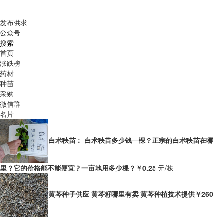
发布供求
公众号
搜索
首页
涨跌榜
药材
种苗
采购
微信群
名片
白术秧苗： 白术秧苗多少钱一棵？正宗的白术秧苗在哪
里？它的价格能不能便宜？一亩地用多少棵？
￥0.25
元/株
黄芩种子供应 黄芩籽哪里有卖 黄芩种植技术提供
￥260