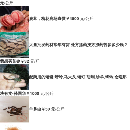
元/公斤
鹿茸，梅花鹿场直供
￥4500
元/公斤
大量批发药材常年有货 处方抓药按方抓药苦参多少钱？
我想买苦参
￥32
元/斤
配药用的蜻蜓,蜻蛉,马大头,蜻虰,胡蜊,纱羊,蝍蛉,仓螘那
块有卖-孙国华
￥1000
元/公斤
羊鼻虫
￥50
元/公斤