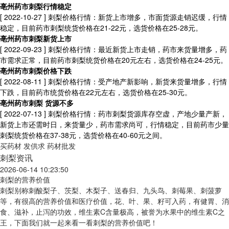
亳州药市刺梨行情稳定
[ 2022-10-27 ]
刺梨价格行情：新货上市增多，市面货源走销迟缓，行情
稳定，目前药市刺梨统货价格在21-22元，选货价格在25-28元。
亳州药市刺梨新货上市
[ 2022-09-23 ]
刺梨价格行情：最近新货上市走销，药市来货量增多，药
市需求正常，目前药市刺梨统货价格在20元左右，选货价格在24-25元。
亳州药市刺梨价格下跌
[ 2022-08-11 ]
刺梨价格行情：受产地产新影响，新货来货量增多，行情
下跌，目前药市统货价格在22元左右，选货价格在25-30元。
亳州药市刺梨 货源不多
[ 2022-07-13 ]
刺梨价格行情：药市刺梨货源库存空虚，产地少量产新，
新货上市还需时日，来货量少，药市需求尚可，行情稳定，目前药市少量
刺梨统货价格在37-38元，选货价格在40-60元之间。
买药材
发供求
药材批发
刺梨资讯
2026-06-14 10:23:50
刺梨的营养价值
刺梨别称刺酸梨子、茨梨、木梨子、送春归、九头鸟、刺莓果、刺菠萝
等，有很高的营养价值和医疗价值，花、叶、果、籽可入药，有健胃、消
食、滋补，止泻的功效，维生素C含量极高，被誉为水果中的维生素C之
王，下面我们就一起来看一看刺梨的营养价值吧！