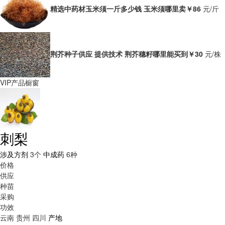
精选中药材玉米须一斤多少钱 玉米须哪里卖
￥86
元/斤
荆芥种子供应 提供技术 荆芥穗籽哪里能买到
￥30
元/株
VIP产品橱窗
刺梨
涉及方剂
3个
中成药
6种
价格
供应
种苗
采购
功效
云南
贵州
四川
产地