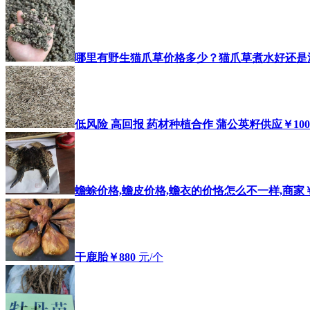
哪里有野生猫爪草价格多少？猫爪草煮水好还是
低风险 高回报 药材种植合作 蒲公英籽供应
￥100
蟾蜍价格,蟾皮价格,蟾衣的价恪怎么不一样,商家
干鹿胎
￥880
元/个