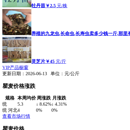
牡丹苗
￥2.5
元/株
养殖的九龙虫,长命虫,长寿虫卖多少钱一斤,那里
灵芝片
￥45
元/斤
VIP产品橱窗
更新日期：2026-06-13 单位：元/公斤
瞿麦价格涨跌
规格
本周均价
周涨跌
月涨跌
统
5.3
↓ 8.62%
↓ 4.31%
统 河北
4
0%
0%
查看市场行情
瞿麦价格