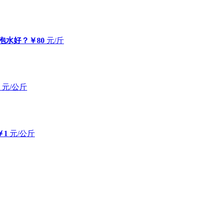
泡水好？
￥80
元/斤
元/公斤
￥1
元/公斤