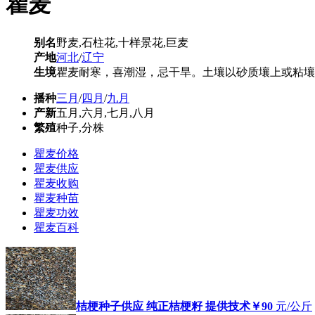
瞿麦
别名
野麦,石柱花,十样景花,巨麦
产地
河北
/
辽宁
生境
瞿麦耐寒，喜潮湿，忌干旱。土壤以砂质壤上或粘壤
播种
三月
/
四月
/
九月
产新
五月,六月,七月,八月
繁殖
种子,分株
瞿麦价格
瞿麦供应
瞿麦收购
瞿麦种苗
瞿麦功效
瞿麦百科
桔梗种子供应 纯正桔梗籽 提供技术
￥90
元/公斤