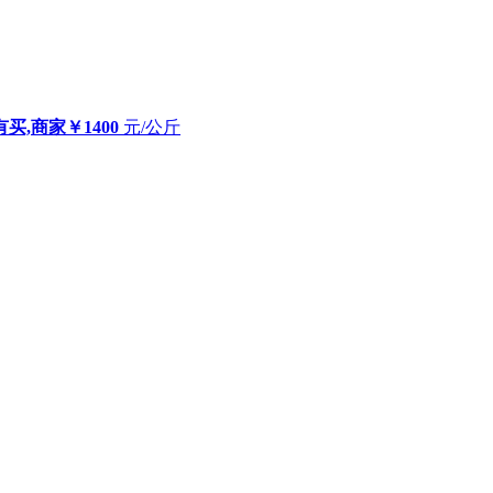
有买,商家
￥1400
元/公斤