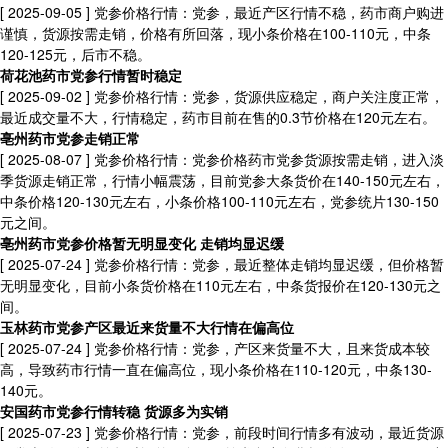
[ 2025-09-05 ]
党参价格行情：党参，最近产区行情不稳，药市商户购进
谨慎，货源按需走销，价格有所回落，现小条价格在100-110元，中条
120-125元，后市不稳。
荷花池药市党参行情暂时稳定
[ 2025-09-02 ]
党参价格行情：党参，货源供应稳定，商户关注度正常，
最近成交量不大，行情稳定，药市目前在售的0.3节价格在120元左右。​
亳州药市党参走销正常
[ 2025-08-07 ]
党参价格行情：党参价格药市党参货源按需走销，进入淡
季货源走销正常，行情小幅震荡，目前党参大条货价在140-150元左右，
中条价格120-130元左右，小条价格100-110元左右，党参统片130-150
元之间。
亳州药市党参价格暂无明显变化 走销均显迟缓
[ 2025-07-24 ]
党参价格行情：党参，最近整体走销均显迟缓，但价格暂
无明显变化，目前小条货价格在110元左右，中条货报价在120-130元之
间。
玉林药市党参产区最近来货量不大行情在偏高位
[ 2025-07-24 ]
党参价格行情：党参，产区来货量不大，且来货成本较
高，导致药市行情一直在偏高位，现小条价格在110-120元，中条130-
140元。
安国药市党参行情转稳 货源多为实销
[ 2025-07-23 ]
党参价格行情：党参，前段时间行情多有波动，最近货源