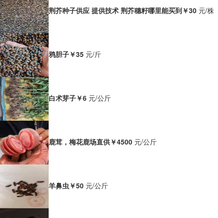
荆芥种子供应 提供技术 荆芥穗籽哪里能买到
￥30
元/株
鸦胆子
￥35
元/斤
白术芽子
￥6
元/公斤
鹿茸，梅花鹿场直供
￥4500
元/公斤
羊鼻虫
￥50
元/公斤