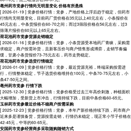
亳州药市党参行情尚无明显变化 价格有所悬殊
[ 2026-01-19 ]
党参价格行情：党参，产地价格上浮后趋于稳定，但药市
行情尚无明显变化，目前药厂货价格在35元以上40元左右，小条报价在
45元左右，中条货报价在60-70之间；而过3筛段价格在56元左右，过3
筛薄片报价在60元以上65元左右。
荷花池药市党参货源走销稳定
[ 2026-01-16 ]
党参价格行情：党参，小条货源受本地药厂青睐，采购需
求稳定，商户按需补货，且新客压价与商户惜售形成博弈，走销节奏偏
缓，甘肃小条货报价73-75元左右，药市走势稳定。
荷花池药市党参选货行情稳定
[ 2026-01-09 ]
党参价格行情：党参，最近货源充裕，终端采购按需进
行，行情整体稳定，节子选货价格维持在100元，中条70-75元左右，小
条47-50元之间。
亳州药市党参 行情下跌
[ 2025-12-30 ]
党参价格行情：党参价格受过去三年高价刺激，种植面积
大幅增加，受新货上市冲击，行情持续下跌，目前中条价格60-65元。
玉林药市党参最近价格不稳商户按需采购
[ 2025-12-23 ]
党参价格行情：党参，本年产新价格持续下跌，药市商户
近来多是谨慎备货，货源按需走销，行情仍未稳定，现正常小节子价格在
42-45元，中等的60-65元。
安国药市党参经营商多采取随购随销方式