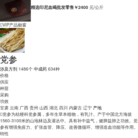
精选印尼血竭批发零售
￥2400
元/公斤
VIP产品橱窗
党参
涉及方剂
1486个
中成药
634种
价格
供应
种苗
采购
功效
甘肃
云南
广西
贵州
山西
湖北
四川
内蒙古
辽宁
产地
党参为桔梗科党参属，多年生草本植物，有乳汁。产于中国北方海拔
1560-3100米的山地林边及灌丛中。具有补中益气，健脾益肺之功效。党
参有增强免疫力、扩张血管、降压、改善微循环、增强造血功能等作用。
特性