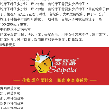
蛇床子种子多少钱一斤？种植一亩蛇床子需要多少斤种子？
蛇床子种子多少钱一斤？种植一亩蛇床子需要多少斤种子？目前蛇床子种
子价格在40元/公斤左右，种植一亩蛇床子大概需要蛇床子种子2-3公斤，
蛇床子种植半年后即可采收，一般种植一亩蛇床子可收获蛇床子干货
150-200公斤左右。
中药蛇床子治病验方
蛇床子温肾壮阳，祛风止痒，燥湿杀虫。用于女性宫寒不孕，寒湿带下，
阴痒肿疼，风湿痹痛，湿疮疥癣和男子阳痿，阴囊湿痒。
查看更多
黄精种苗价格
知母种苗价格
浙贝母种苗价格
款冬花种苗价格
太子参种苗价格