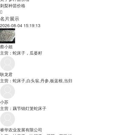
刺梨种苗价格
名片展示
2026-08-04 15:19:13
蔡小姐
主营：蛇床子，瓜蒌籽
耿龙君
主营：蛇床子,白头翁,丹参,板蓝根,当归
小苏
主营：藕节锦灯笼蛇床子
睿华农业发展有限公司