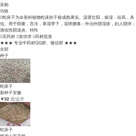
采购
功效
蛇床子为伞形科植物蛇床的干燥成熟果实。温肾壮阳，燥湿，祛风，杀
虫。用于阳痿，宫冷，寒湿带下，湿痹腰痛；外治外阴湿疹，妇人阴痒；
滴虫性阴道炎。
特性
买药材
发供求
药材批发
★★★ 专业中药材QQ群、微信群 ★★★
全部
种子
蛇床子
新种子
安徽
￥32
元/公斤
蛇床子
精选
山东滨州