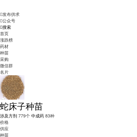
发布供求
公众号
搜索
首页
涨跌榜
药材
种苗
采购
微信群
名片
蛇床子种苗
涉及方剂
779个
中成药
83种
价格
供应
种苗