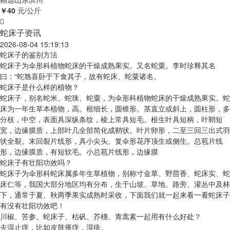
￥40
元/公斤
蛇床子资讯
2026-08-04 15:19:13
蛇床子的鉴别方法
蛇床子为伞形科植物蛇床的干燥成熟果实。又名蛇粟。李时珍释其名
曰：“蛇虺喜卧于下食其子，故有蛇床、蛇粟诸名。
蛇床子是什么样的植物？
蛇床子，别名蛇米、蛇珠、蛇粟，为伞形科植物蛇床的干燥成熟果实。蛇
床为一年生草本植物，高。根细长，圆锥形。茎直立或斜上，圆柱形，多
分枝，中空，表面具深纵条纹，棱上常具短毛。根生叶具短柄，叶鞘短
宽，边缘膜质，上部叶几全部简化成鞘状。叶片卵形，二至三回三出式羽
状全裂。末回裂片线形，具小尖头。复伞形花序顶生或侧生。总苞片线
形，边缘膜质，有短软毛。小总苞片线形，边缘膜
蛇床子有壮阳功效吗？
蛇床子为伞形科蛇床属多年生草植物，别称寸金草、野茴香、蛇床实、蛇
床仁等，我国大部分地区均有分布，生于山坡、草地、路旁、灌丛中及林
下，通常于夏、秋两季果实成熟时采收，下面我们就一起来看一看蛇床子
有没有壮阳功效吧！
川椒、苦参、蛇床子、枯矾、芥橞、青蒿素一起用有什么好处？
去湿止痒，比如皮肤瘙痒，湿疹。