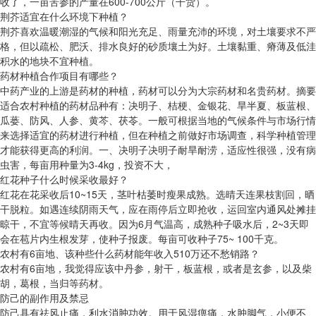
收了，一亩苦参的产量在600-700公斤（干货）。
荆芥适宜在什么环境下种植？
荆芥喜欢温暖潮湿的气候和阳光充足、雨量充沛的环境，对土壤要求不严
格，但以疏松、肥沃、排水良好的砂质壤土为好。土壤黏重、瘠薄及低洼
积水的地块不宜种植。
药材种植合作项目有哪些？
中药产业的上游是药材的种植，药材可以分为大宗药材和名贵药材。摘要
适合农村种植的药材品种有：决明子、桔梗、金银花、旱半夏、板蓝根、
瓜蒌、防风、人参、黄芩、茯苓。一般可根据当地的气候条件与市场行情
来选择适宜的药材进行种植，但在种植之前做好市场调查，科学种植管理
才能获得更高的利润。一、决明子决明子耐旱耐涝，适应性很强，没有病
虫害，每亩用种量为3-4kg，投资不大，
红花种子什么时候采收最好？
红花在花采收后10~15天，茎叶枯萎时瘦果成熟。选晴天连果枝割回，晒
干脱粒。如遇连续阴雨天气，应在雨停后立即抢收，运回室内通风处摊挂
晾干，不宜等候晴天再收。因为6月气温高，成熟种子吸水后，2~3天即
会在苞片内生根发芽，使种子报废。每亩可收种子75~ 100千克。
农村有6亩地、该种些什么药材能年收入510万还不愁销路？
农村有6亩地，我觉得应该中丹参，射干，板蓝根，或者是玄参，以及柴
胡，葛根，当归等药材。
防己的副作用及禁忌
防己具有祛风止痛，利水消肿功效。用于风湿痹痛，水肿脚气，小便不