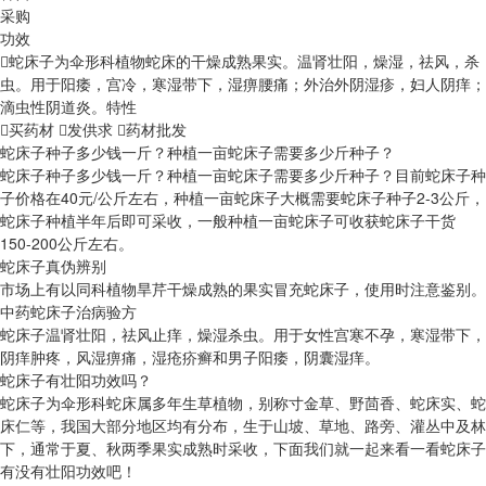
采购
功效
蛇床子为伞形科植物蛇床的干燥成熟果实。温肾壮阳，燥湿，祛风，杀
虫。用于阳痿，宫冷，寒湿带下，湿痹腰痛；外治外阴湿疹，妇人阴痒；
滴虫性阴道炎。
特性
买药材
发供求
药材批发
蛇床子种子多少钱一斤？种植一亩蛇床子需要多少斤种子？
蛇床子种子多少钱一斤？种植一亩蛇床子需要多少斤种子？目前蛇床子种
子价格在40元/公斤左右，种植一亩蛇床子大概需要蛇床子种子2-3公斤，
蛇床子种植半年后即可采收，一般种植一亩蛇床子可收获蛇床子干货
150-200公斤左右。
蛇床子真伪辨别
市场上有以同科植物旱芹干燥成熟的果实冒充蛇床子，使用时注意鉴别。
中药蛇床子治病验方
蛇床子温肾壮阳，祛风止痒，燥湿杀虫。用于女性宫寒不孕，寒湿带下，
阴痒肿疼，风湿痹痛，湿疮疥癣和男子阳痿，阴囊湿痒。
蛇床子有壮阳功效吗？
蛇床子为伞形科蛇床属多年生草植物，别称寸金草、野茴香、蛇床实、蛇
床仁等，我国大部分地区均有分布，生于山坡、草地、路旁、灌丛中及林
下，通常于夏、秋两季果实成熟时采收，下面我们就一起来看一看蛇床子
有没有壮阳功效吧！