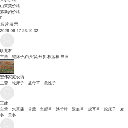
山茱萸价格
落新妇价格
名片展示
2026-06-17 23:10:32
耿龙君
主营：蛇床子,白头翁,丹参,板蓝根,当归
宏伟家庭农场
主营：蛇床子，益母草，急性子
王建
主营：水菖蒲，苦蒿，鱼腥草，淡竹叶，退血草，虎耳草，蛇床子，麦
冬，天冬