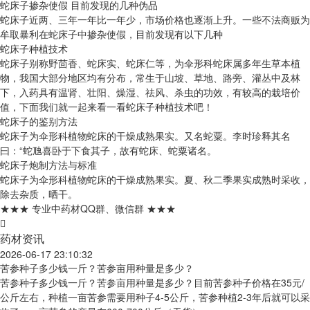
蛇床子掺杂使假 目前发现的几种伪品
蛇床子近两、三年一年比一年少，市场价格也逐渐上升。一些不法商贩为
牟取暴利在蛇床子中掺杂使假，目前发现有以下几种
蛇床子种植技术
蛇床子别称野茴香、蛇床实、蛇床仁等，为伞形科蛇床属多年生草本植
物，我国大部分地区均有分布，常生于山坡、草地、路旁、灌丛中及林
下，入药具有温肾、壮阳、燥湿、祛风、杀虫的功效，有较高的栽培价
值，下面我们就一起来看一看蛇床子种植技术吧！
蛇床子的鉴别方法
蛇床子为伞形科植物蛇床的干燥成熟果实。又名蛇粟。李时珍释其名
曰：“蛇虺喜卧于下食其子，故有蛇床、蛇粟诸名。
蛇床子炮制方法与标准
蛇床子为伞形科植物蛇床的干燥成熟果实。夏、秋二季果实成熟时采收，
除去杂质，晒干。
★★★ 专业中药材QQ群、微信群 ★★★
药材资讯
2026-06-17 23:10:32
苦参种子多少钱一斤？苦参亩用种量是多少？
苦参种子多少钱一斤？苦参亩用种量是多少？目前苦参种子价格在35元/
公斤左右，种植一亩苦参需要用种子4-5公斤，苦参种植2-3年后就可以采