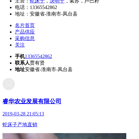
主营：
蛇床子
，
决明子
，紫苏，芦巴籽
电话：
13365542862
地址：
安徽省-淮南市-凤台县
名片首页
产品供应
采购信息
关注
手机
13365542862
联系人
贾有贤
地址
安徽省-淮南市-凤台县
睿华农业发展有限公司
2019-03-28 21:05:13
蛇床子产地直销