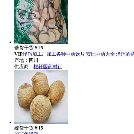
选货干货
￥25
VIP
泽泻加工厂加工各种中药饮片 安国中药大全 泽泻的
产地：四川
供应商：
根轩园药材行
统货干货
￥15