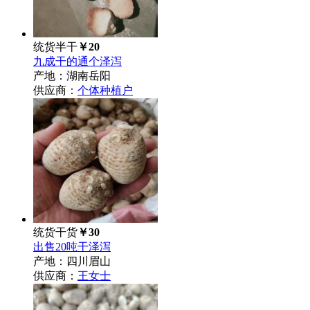
统货半干
￥20
九成干的通个泽泻
产地：湖南岳阳
供应商：
个体种植户
统货干货
￥30
出售20吨干泽泻
产地：四川眉山
供应商：
王女士