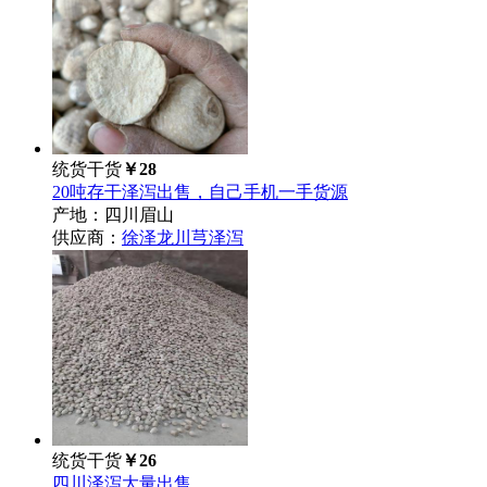
统货干货
￥28
20吨存干泽泻出售，自己手机一手货源
产地：四川眉山
供应商：
徐泽龙川芎泽泻
统货干货
￥26
四川泽泻大量出售