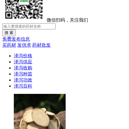
微信扫码，关注我们
免费发布信息
买药材
发供求
药材批发
泽泻价格
泽泻供应
泽泻收购
泽泻种苗
泽泻功效
泽泻百科