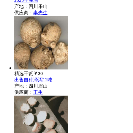
2025年泽泻
产地：四川乐山
供应商：
李先生
精选干货
￥20
出售自种泽泻12吨
产地：四川眉山
供应商：
王生