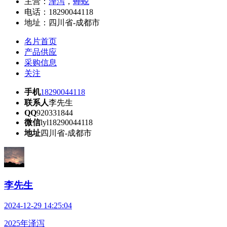
主营：
泽泻
，
蝉蜕
电话：
18290044118
地址：
四川省-成都市
名片首页
产品供应
采购信息
关注
手机
18290044118
联系人
李先生
QQ
920331844
微信
lyl18290044118
地址
四川省-成都市
李先生
2024-12-29 14:25:04
2025年泽泻