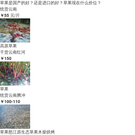
草果是国产的好？还是进口的好？草果现在什么价位？
统货
云南
￥55
元/斤
高原草果
干货
云南红河
￥150
草果
统货
云南腾冲
￥100-110
草果怒江原生态草果木柴烘烤