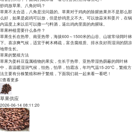
炒鸡放草果、八角好吗？
草果不太合适，八角是没问题的。草果对于鸡肉的除腥效果并不是那么那
么好，如果是卤鸡可以放，但是炒鸡意义不大。可以放蒜末和姜片，在锅
内温度上来以后可以撒一勺料酒，逼出鸡肉里面的肉腥味。
草果种植需要什么条件？
草果生长在热带、南亚热带，海拔600～1500米的山谷、山坡常绿阔叶林
下。喜凉爽气候，适宜于树木稀疏，富含腐殖质、排水良好而湿润的阴凉
地带生长。
草果的繁殖方法
草果为姜科豆蔻属植物的果实，生长于热带、亚热带湿热荫蔽的阔叶林
中，喜温暖湿润气候，怕热，怕旱，怕霜冻，年均气温15-20℃，繁殖方
法主要有分株繁殖和种子繁殖，下面我们就一起来看一看吧！
查看更多
草果供应
2026-06-14 08:11:20