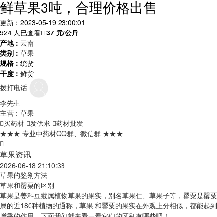
鲜草果3吨，合理价格出售
更新：2023-05-19 23:00:01
924 人已查看
37
元/公斤
产地：
云南
类别：
草果
规格：
统货
干度：
鲜货
拨打电话
李先生
主营：草果
买药材
发供求
药材批发
★★★ 专业中药材QQ群、微信群 ★★★
草果资讯
2026-06-18 21:10:33
草果的鉴别方法
草果和罂粟的区别
草果是姜科豆蔻属植物草果的果实，别名草果仁、草果子等，罂粟是罂粟
属的近180种植物的通称，草果 和罂粟的果实在外观上分相似，都能起到
增香的作用，下面我们就来看一看它们的区别有哪些吧！