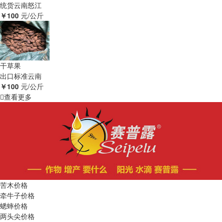
统货
云南怒江
￥100
元/公斤
干草果
出口标准
云南
￥100
元/公斤
查看更多
苦木价格
牵牛子价格
蟋蟀价格
两头尖价格