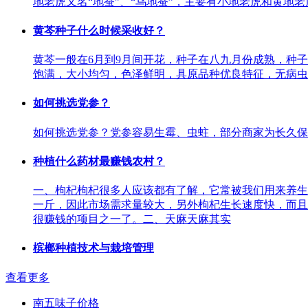
地老虎又名“地蚕”、“乌地蚕”，主要有小地老虎和黄
黄芩种子什么时候采收好？
黄芩一般在6月到9月间开花，种子在八九月份成熟，种
饱满，大小均匀，色泽鲜明，具原品种优良特征，无病虫
如何挑选党参？
如何挑选党参？党参容易生霉、虫蛀，部分商家为长久保
种植什么药材最赚钱农村？
一、枸杞枸杞很多人应该都有了解，它常被我们用来养生
一斤，因此市场需求量较大，另外枸杞生长速度快，而且
很赚钱的项目之一了。二、天麻天麻其实
槟榔种植技术与栽培管理
查看更多
南五味子价格