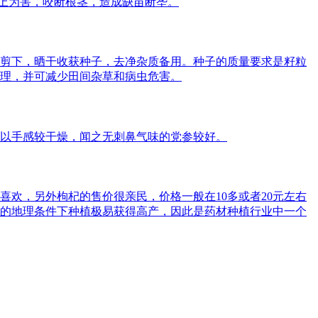
头上为害，咬断根茎，造成缺苗断垄。
枝剪下，晒干收获种子，去净杂质备用。种子的质量要求是籽粒
理，并可减少田间杂草和病虫危害。
以手感较干燥，闻之无刺鼻气味的党参较好。
欢，另外枸杞的售价很亲民，价格一般在10多或者20元左右
的地理条件下种植极易获得高产，因此是药材种植行业中一个