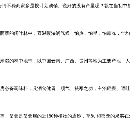
行情不稳商家多是按计划购销。说好的没有产量呢？就在当初中
荫蔽的阔叶林中，喜温暖湿润气候，怕热，怕旱，怕霜冻，年均气
潮湿的林中地带，以中国云南、广西、贵州等地为主要产地，人
房必备调味料，具消食健胃，顺气、祛寒之功，主治疟疾、呕吐
等，罂粟是罂粟属的近180种植物的通称，草果 和罂粟的果实