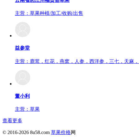
云南省怒江州福贡县草果
主营：草果种植/加工/收购/出售
益参堂
主营：鹿茸，红花，燕窝，人参，西洋参，三七，天麻，
董小利
主营：草果
查看更多
© 2016-2026 8u58.com
草果价格
网