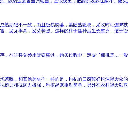
地老虎。以幼虫危害当归幼苗，昼伏夜出，低龄阶段多在嫩叶、嫩
子成熟期很不一致，而且极易脱落，需随熟随收，采收时可连果
害，发芽率高，发芽势强。这样的种子播种后生长整齐，便于管
存，往往将党参用硫磺熏过，购买过程中一定要仔细挑选，一般
泡茶喝，和其他药材不一样的是，枸杞的口感较好也深得大众的喜
抗逆力和抗病力极强，种植起来相对简单，另外在农村得天独厚