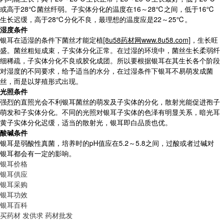
或高于28℃菌丝纤弱。子实体分化的温度在16～28℃之间，低于16℃
生长迟缓，高于28℃分化不良，最理想的温度应是22～25℃。
湿度条件
银耳在适湿的条件下菌丝才能定植
[8u58药材网www.8u58.com]
，生长旺
盛。菌丝粗短成束，子实体分化正常。在过湿的环境中，菌丝生长柔弱纤
细稀疏，子实体分化不良或胶化成团。所以要根据银耳在其生长各个阶段
对湿度的不同要求，给予适当的水分，在过湿条件下银耳不易萌发成菌
丝，而是以芽殖形式出现。
光照条件
强烈的直照光会不利银耳菌丝的萌发及子实体的分化，散射光能促进孢子
萌发和子实体分化。不同的光照对银耳子实体的色泽有明显关系，暗光耳
黄子实体分化迟缓，适当的散射光，银耳即白品质也优。
酸碱条件
银耳是弱酸性真菌，培养时的pH值应在5.2～5.8之间，过酸或者过碱对
银耳都会有一定的影响。
银耳价格
银耳供应
银耳采购
银耳功效
银耳百科
买药材
发供求
药材批发