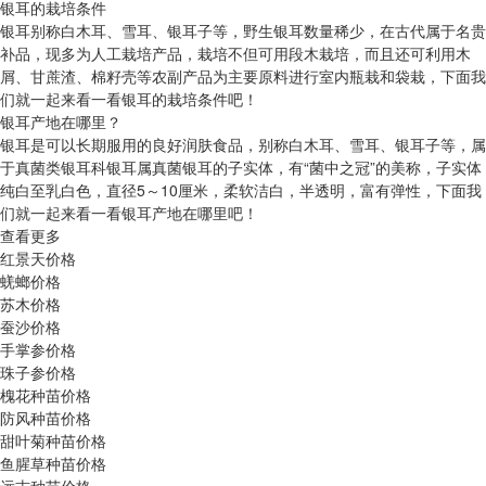
银耳的栽培条件
银耳别称白木耳、雪耳、银耳子等，野生银耳数量稀少，在古代属于名贵
补品，现多为人工栽培产品，栽培不但可用段木栽培，而且还可利用木
屑、甘蔗渣、棉籽壳等农副产品为主要原料进行室内瓶栽和袋栽，下面我
们就一起来看一看银耳的栽培条件吧！
银耳产地在哪里？
银耳是可以长期服用的良好润肤食品，别称白木耳、雪耳、银耳子等，属
于真菌类银耳科银耳属真菌银耳的子实体，有“菌中之冠”的美称，子实体
纯白至乳白色，直径5～10厘米，柔软洁白，半透明，富有弹性，下面我
们就一起来看一看银耳产地在哪里吧！
查看更多
红景天价格
蜣螂价格
苏木价格
蚕沙价格
手掌参价格
珠子参价格
槐花种苗价格
防风种苗价格
甜叶菊种苗价格
鱼腥草种苗价格