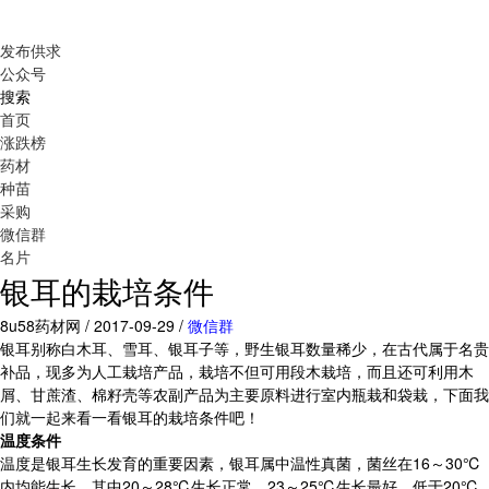
发布供求
公众号
搜索
首页
涨跌榜
药材
种苗
采购
微信群
名片
银耳的栽培条件
8u58药材网 / 2017-09-29 /
微信群
银耳别称白木耳、雪耳、银耳子等，野生银耳数量稀少，在古代属于名贵
补品，现多为人工栽培产品，栽培不但可用段木栽培，而且还可利用木
屑、甘蔗渣、棉籽壳等农副产品为主要原料进行室内瓶栽和袋栽，下面我
们就一起来看一看银耳的栽培条件吧！
温度条件
温度是银耳生长发育的重要因素，银耳属中温性真菌，菌丝在16～30℃
内均能生长，其中20～28℃生长正常，23～25℃生长最好，低于20℃