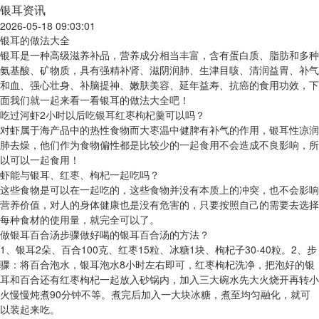
银耳资讯
2026-05-18 09:03:01
银耳的做法大全
银耳是一种高级滋养补品，营养成分相当丰富，含有蛋白质、脂肪和多种
氨基酸、矿物质，具有强精补肾、滋阴润肺、生津目咳、清润益胃、补气
和血、强心壮身、补脑提神、嫩肤美容、延年益寿、抗癌的食用功效，下
面我们就一起来看一看银耳的做法大全吧！
吃过河虾2小时以后吃银耳红枣枸杞羹可以吗？
对虾属于海产品中的热性食物而大枣温中健脾有补气的作用，银耳性凉润
肺去燥，他们作为食物偏性都是比较少的一起食用不会造成不良影响，所
以可以一起食用！
虾能与银耳、红枣、枸杞一起吃吗？
这些食物是可以在一起吃的，这些食物并没有本质上的冲突，也不会影响
营养价值，对人的身体健康也是没有危害的，只要按照自己的需要去选择
每种食材的使用量，就完全可以了。
做银耳百合汤步骤做好喝的银耳百合汤的方法？
1、银耳2朵、百合100克、红枣15粒、冰糖1块、枸杞子30-40粒。2、步
骤：将百合泡水，银耳泡水8小时左右即可，红枣枸杞洗净，把泡好的银
耳和百合还有红枣枸杞一起放入砂锅内，加入三大碗水先大火烧开再转小
火慢慢炖煮90分钟不等。煮完后加入一大块冰糖，煮至均匀融化，就可
以装起来吃。