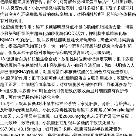
进醋酸型胃溃疡的愈合，但它们对胃酸分泌和胃蛋白酶活性无明显影响。
11.抗突变作用：小鼠骨髓微核实验表明，银耳多糖和银耳孢子多糖可对
抗致突变剂环磷酰胺所致的微核率增加，对环磷酰胺所引起的染色体损伤
有对抗作用。
12.延缓衰老作用：银耳多糖能明显降低小鼠心肌组织脂褐质含量，增强
小鼠脑和肝组织中超氧化物歧化酶(SOD)活力，抑制脑中单胺氧化酶
B(MAO-B)的活性。银耳多糖还能明显延长果蝇寿命，降低果蝇脂褐质含
量，提高果蝇飞翔百分率，为一种较全面和较理想的延缓衰老食品和药
品。但银耳孢子多糖对果蝇寿命和脂褐质含量均无明显影响。
13.促进蛋白质和核酸生物合成：放射性同位素标记测定表明，银耳多糖
和银耳孢子多糖能增加3H-亮氨酸掺入小白鼠血清蛋白，和3H-UR掺入人
淋巴细胞RNA的含量，对血清蛋白和核糖核酸的生物合成有促进作用。
14.膜保护作用：银耳多糖可使人红细胞膜蛋白交联作用减少，膜流动性
趋于正常，红细胞溶血率降低，对红细胞膜有保护作用。且银耳多糖与
Fe组成银耳多糖-Fe(Ⅲ)配合物可促进铁的吸收而且对细胞膜有保护作
用，可作为无损伤性补铁化合物。
15.毒性：银耳多糖J对小鼠中枢神经系统，家兔肝脏、肾脏、心脏搏动，
及呼吸均无明显影响。小鼠长期毒性实验用银耳多糖J以2000mg/kg灌胃
180天，未见明显中毒表现，口服20000mg/kg也未见死亡及毒性反应，
且无致畸、致癌作用。小鼠腹腔注射银耳多糖的半数致死量为
967.00±143.15mg/kg，银耳孢子多糖小鼠腹腔注射半数致死量为
1696.68±135.64mg/kg。序贯法求得小鼠静注银耳发酵液和孢子粗多糖