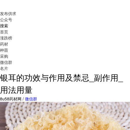
发布供求
公众号
搜索
首页
涨跌榜
药材
种苗
采购
微信群
名片
银耳的功效与作用及禁忌_副作用_
用法用量
8u58药材网 /
微信群