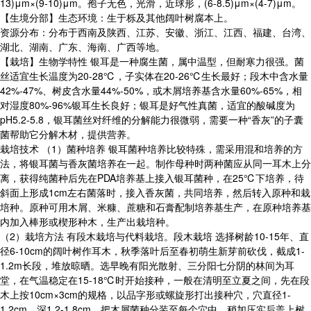
13)μm×(9-10)μm。孢子无色，光滑，近球形，(6-8.5)μm×(4-7)μm。
【生境分部】生态环境：生于栎及其他阔叶树腐本上。
资源分布：分布于西南及陕西、江苏、安徽、浙江、江西、福建、台湾、
湖北、湖南、广东、海南、广西等地。
【栽培】生物学特性 银耳是一种腐生菌，属中温型，但耐寒力很强。菌
丝适宜生长温度为20-28℃，子实体在20-26℃生长最好；段木中含水量
42%-47%、树皮含水量44%-50%，或木屑培养基含水量60%-65%，相
对湿度80%-96%银耳生长良好；银耳是好气性真菌，适宜的酸碱度为
pH5.2-5.8，银耳菌丝对纤维的分解能力很微弱，需要一种“香灰”的子囊
菌帮助它分解木材，提供营养。
栽培技术 （1）菌种培养 银耳菌种培养比较特殊，需采用混和培养的方
法，将银耳菌与香灰菌培养在一起。制作母种时两种菌应从同一耳木上分
离，获得纯菌种后先在PDA培养基上接入银耳菌种，在25℃下培养，待
斜面上形成1cm左右菌落时，接入香灰菌，共同培养，然后转入原种和栽
培种。原种可用木屑、米糠、蔗糖和石膏配制培养基生产，在原种培养基
内加入棒形或楔形种木，生产出栽培种。
（2）栽培方法 有段木栽培与代料栽培。段木栽培 选择树龄10-15年、直
径6-10cm的阔叶树作耳木，秋季落叶后至春初萌生新芽前砍伐，截成1-
1.2m长段，堆放晾晒。选早晚有阳光散射、三分阳七分阴的林间为耳
堂，在气温稳定在15-18℃时开始接种，一般在清明至立夏之间，先在段
木上按10cm×3cm的规格，以品字形或螺旋形打出接种穴，穴直径1-
1.2cm，深1.2-1.8cm，把木屑菌种分装至每个穴中，稍加压实后盖上树