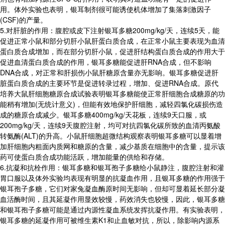
用。体外实验也表明，银耳制剂很可能诱使机体增加了集落刺激因子
(CSF)的产量。
5.对肝脏的作用：腹腔或皮下注射银耳多糖200mg/kg/天，连续5天，能
促进正常小鼠和部分切肝小鼠肝蛋白质合成，在正常小鼠主要表现为血清
蛋白质合成增加，而在部分切肝小鼠，促进肝结构蛋白质合成的作用大于
促进血清蛋白质合成的作用，银耳多糖能促进肝RNA合成，但不影响
DNA合成，对正常和肝损伤小鼠肝糖原含量亦无影响。银耳多糖促进肝
脏蛋白质合成的主要环节是促进转录过程，增加、促进RNA合成。原代
培养大鼠肝细胞糖原合成试验表明银耳多糖能使正常肝细胞合成糖原的功
能稍有增加(无统计意义)，但能有效地保护肝细胞，减轻四氯化碳损伤造
成的糖原合成减少。银耳多糖400mg/kg/天花板，连续9天口服，或
200mg/kg/天，连续9天腹腔注射，均可对抗四氯化碳所致的血清丙氨酸
转氨酶(ALT)的升高。小鼠肝细胞超微结构观察表明银耳多糖可以显着增
加肝细胞内粗面内质网和糖原的含量，减少基质在细胞中的含量，提示该
药可使蛋白质合成功能活跃，增加能量的供给和存储。
6.抗凝和抗栓作用：银耳多糖和银耳孢子多糖给小鼠静注，腹腔注射和灌
胃口服以及体外实验均表现有明显的抗凝血作用，且银耳多糖的作用强于
银耳孢子多糖，它们对家兔凝血酶原时间无影响，但却可显着延长部分凝
血活酶时间，且其延凝作用显效较慢，药效消失也较慢，因此，银耳多糖
和银耳孢子多糖可能是通过内源性凝血系统发挥抗凝作用。有实验表明，
银耳多糖的延凝作用可被维生素K1和止血敏对抗，所以，除影响内源系