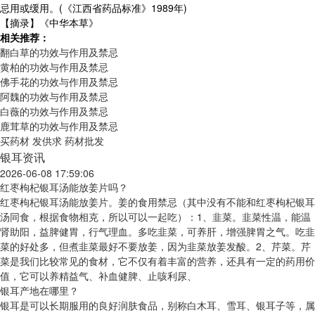
忌用或缓用。(《江西省药品标准》1989年)
【摘录】《中华本草》
相关推荐：
翻白草的功效与作用及禁忌
黄柏的功效与作用及禁忌
佛手花的功效与作用及禁忌
阿魏的功效与作用及禁忌
白薇的功效与作用及禁忌
鹿茸草的功效与作用及禁忌
买药材
发供求
药材批发
银耳资讯
2026-06-08 17:59:06
红枣枸杞银耳汤能放姜片吗？
红枣枸杞银耳汤能放姜片。姜的食用禁忌（其中没有不能和红枣枸杞银耳
汤同食，根据食物相克，所以可以一起吃）：1、韭菜。韭菜性温，能温
肾助阳，益脾健胃，行气理血。多吃韭菜，可养肝，增强脾胃之气。吃韭
菜的好处多，但煮韭菜最好不要放姜，因为韭菜放姜发酸。2、芹菜。芹
菜是我们比较常见的食材，它不仅有着丰富的营养，还具有一定的药用价
值，它可以养精益气、补血健脾、止咳利尿、
银耳产地在哪里？
银耳是可以长期服用的良好润肤食品，别称白木耳、雪耳、银耳子等，属