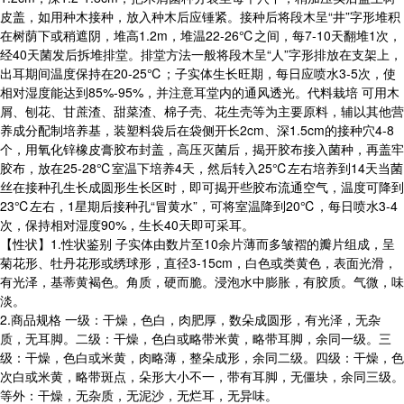
皮盖，如用种木接种，放入种木后应锤紧。接种后将段木呈“井”字形堆积
在树荫下或稍遮阴，堆高1.2m，堆温22-26℃之间，每7-10天翻堆1次，
经40天菌发后拆堆排堂。排堂方法一般将段木呈“人”字形排放在支架上，
出耳期间温度保持在20-25℃；子实体生长旺期，每日应喷水3-5次，使
相对湿度能达到85%-95%，并注意耳堂内的通风透光。代料栽培 可用木
屑、刨花、甘蔗渣、甜菜渣、棉子壳、花生壳等为主要原料，辅以其他营
养成分配制培养基，装塑料袋后在袋侧开长2cm、深1.5cm的接种穴4-8
个，用氧化锌橡皮膏胶布封盖，高压灭菌后，揭开胶布接入菌种，再盖牢
胶布，放在25-28℃室温下培养4天，然后转入25℃左右培养到14天当菌
丝在接种孔生长成圆形生长区时，即可揭开些胶布流通空气，温度可降到
23℃左右，1星期后接种孔“冒黄水”，可将室温降到20℃，每日喷水3-4
次，保持相对湿度90%，生长40天即可采耳。
【性状】1.性状鉴别 子实体由数片至10余片薄而多皱褶的瓣片组成，呈
菊花形、牡丹花形或绣球形，直径3-15cm，白色或类黄色，表面光滑，
有光泽，基蒂黄褐色。角质，硬而脆。浸泡水中膨胀，有胶质。气微，味
淡。
2.商品规格 一级：干燥，色白，肉肥厚，数朵成圆形，有光泽，无杂
质，无耳脚。二级：干燥，色白或略带米黄，略带耳脚，余同一级。三
级：干燥，色白或米黄，肉略薄，整朵成形，余同二级。四级：干燥，色
次白或米黄，略带斑点，朵形大小不一，带有耳脚，无僵块，余同三级。
等外：干燥，无杂质，无泥沙，无烂耳，无异味。