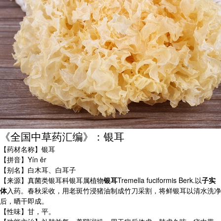
《全国中草药汇编》：银耳
【药材名称】银耳
【拼音】Yín ěr
【别名】白木耳、白耳子
【来源】真菌类银耳科银耳属植物
银耳
Tremella fuciformis Berk.以
子实
体
入药。春秋采收，用老斑竹浸猪油制成竹刀采割，将鲜银耳以清水洗净
后，晒干即成。
【性味】甘，平。