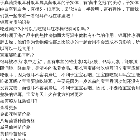
于真菌类银耳科银耳属真菌银耳的子实体，有“菌中之冠”的美称，子实体
纯白至乳白色，直径5～10厘米，柔软洁白，半透明，富有弹性，下面我
们就一起来看一看银耳产地在哪里吧！
银耳变质的识别
吃过河虾2小时以后吃银耳红枣枸杞羹可以吗？
对虾属于海产品中的热性食物而大枣温中健脾有补气的作用，银耳性凉润
肺去燥，他们作为食物偏性都是比较少的一起食用不会造成不良影响，所
以可以一起食用！
宝宝能吃银耳吗？
银耳被称为“素中之宝”，含有丰富的维生素C以及铁、钙等元素，能够滋
阴润肺、降血脂，是清补的滋养食品。那么宝宝能够吃银耳吗？宝宝应慎
吃银耳，因为银耳不容易煮烂，不利于宝宝吞咽。宝宝能吃银耳吗宝宝能
吃银耳吗？宝宝要慎吃银耳，主要是因为一岁以前的宝宝吞咽功能还没有
发育完善，而银耳不容易煮烂，不利于宝宝吞咽。因此，不要给宝宝食用
整块的银耳。宝宝冬天上火在北方相对更常
如何鉴别优质银耳?
查看更多
金银花种苗价格
八角茴香种苗价格
威灵仙种苗价格
黄精种苗价格