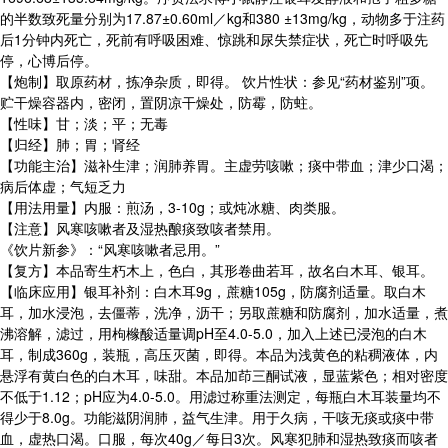
的半数致死量分别为17.87±0.60ml／kg和380 ±13mg/kg，动物多于注药
后1分钟内死亡，死前有呼吸困难、惊跳和尿失禁症状，死亡时呼吸先
停，心博后停。
【炮制】取原药材，拣净杂质，即得。 饮片性状：参见“药材鉴别”项。
贮干燥容器内，密闭，置阴凉干燥处，防霉，防蛀。
【性味】甘；淡；平；无毒
【归经】肺；胃；肾经
【功能主治】滋补生津；润肺养胃。主虚劳咳嗽；痰中带血；津少口渴；
病后体虚；气短乏力
【用法用量】内服：煎汤，3-10g；或炖冰糖、肉类服。
【注意】风寒咳嗽者及湿热酿痰致咳者禁用。
《饮片新参》：“风寒咳嗽者忌用。”
【复方】本品寄生朽木上，色白，其形卷曲若耳，故名白木耳、银耳。
【临床应用】银耳补剂：白木耳9g，蔗糖105g，防腐剂适量。取白木
耳，加水浸泡，去僵蒂，洗净，沥干；另取蔗糖和防腐剂，加水适量，煮
沸溶解，滤过，用枸橼酸适量调pH至4.0-5.0，加入上述已浸泡的白木
耳，制成360g，装瓶，高压灭菌，即得。本品为浅黄色的粘稠液体，内
悬浮有黄白色的白木耳，味甜。本品加茚三酮试液，显蓝紫色；相对密度
不低于1.12；pH应为4.0-5.0。用滤过称重法测定，每瓶白木耳装量均不
得少于8.0g。功能滋阴润肺，益气生津。用于久病，干咳无痰或痰中带
血，虚热口渴。口服，每次40g／每日3次。风寒犯肺和湿热致痰而咳者