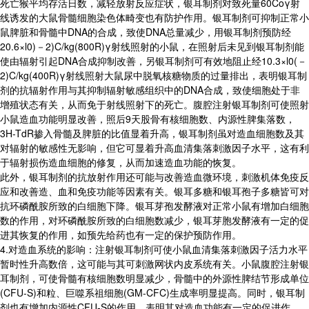
死亡猴平均存活日数，减轻放射反应症状，银耳制剂对致死量60Coγ射
线诱发的大鼠骨髓细胞染色体畸变也有防护作用。银耳制剂可抑制正常小
鼠脾脏和骨髓中DNA的合成，致使DNA总量减少，用银耳制剂预防经
20.6×l0)－2)C/kg(800R)γ射线照射的小鼠，在照射后未见到银耳制剂能
使由辐射引起DNA合成抑制改善，另银耳制剂可有效地阻止经10.3×l0(－
2)C/kg(400R)γ射线照射大鼠尿中脱氧核糖物质的过量排出，表明银耳制
剂的抗辐射作用与其抑制辐射敏感组织中的DNA合成，致使细胞处于非
增殖状态有关，从而免于射线照射下的死亡。腹腔注射银耳制剂可使照射
小鼠造血功能明显改善，照后9天股骨有核细胞数、内源性脾集落数，
3H-TdR掺入骨髓及脾脏的比值显着升高，银耳制剂虽对造血细胞数及其
对辐射的敏感性无影响，但它可显着升高血清集落刺激因子水平，这有利
于辐射损伤造血细胞的修复，从而加速造血功能的恢复。
此外，银耳制剂的抗放射作用还可能与改善造血微环境，刺激机体免疫反
应和改善造、血和免疫功能等因素有关。银耳多糖和银耳孢子多糖皆可对
抗环磷酰胺所致的白细胞下降。银耳芽孢发酵液对正常小鼠有增加白细胞
数的作用，对环磷酰胺所致的白细胞数减少，银耳芽胞发酵液有一定的促
进其恢复的作用，如预先给药也有一定的保护预防作用。
4.对造血系统的影响：注射银耳制剂可使小鼠血清集落刺激因子活力水平
暂时性升高数倍，这可能与其可刺激网状内皮系统有关。小鼠腹腔注射银
耳制剂，可使骨髓有核细胞数明显减少，骨髓中的外源性脾结节形成单位
(CFU-S)和粒、巨噬系祖细胞(GM-CFC)生成率明显提高。同时，银耳制
剂也有增加内源性CFU-S的作用，表明其对造血功能有一定的促进作