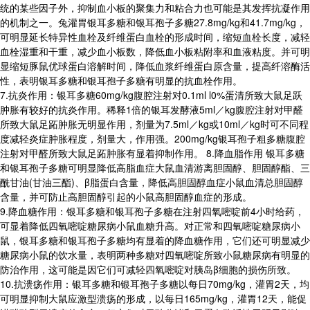
统的某些因子外，抑制血小板的聚集力和粘合力也可能是其发挥抗凝作用
的机制之一。兔灌胃银耳多糖和银耳孢子多糖27.8mg/kg和41.7mg/kg，
可明显延长特异性血栓及纤维蛋白血栓的形成时间，缩短血栓长度，减轻
血栓湿重和干重，减少血小板数，降低血小板粘附率和血液粘度。并可明
显缩短豚鼠优球蛋白溶解时间，降低血浆纤维蛋白原含量，提高纤溶酶活
性，表明银耳多糖和银耳孢子多糖有明显的抗血栓作用。
7.抗炎作用：银耳多糖60mg/kg腹腔注射对0.1ml l0%蛋清所致大鼠足跃
肿胀有较好的抗炎作用。稀释1倍的银耳发酵液5ml／kg腹腔注射对甲醛
所致大鼠足跖肿胀无明显作用，剂量为7.5ml／kg或10ml／kg时可不同程
度减轻炎症肿胀程度，剂量大，作用强。200mg/kg银耳孢子粗多糖腹腔
注射对甲醛所致大鼠足跖肿胀有显着抑制作用。 8.降血脂作用 银耳多糖
和银耳孢子多糖可明显降低高脂血症大鼠血清游离胆固醇、胆固醇酯、三
酰甘油(甘油三酯)、β脂蛋白含量，降低高胆固醇血症小鼠血清总胆固醇
含量，并可防止高胆固醇引起的小鼠高胆固醇血症的形成。
9.降血糖作用：银耳多糖和银耳孢子多糖在注射四氧嘧啶前4小时给药，
可显着降低四氧嘧啶糖尿病小鼠血糖升高。对正常和四氧嘧啶糖尿病小
鼠，银耳多糖和银耳孢子多糖均有显着的降血糖作用，它们还可明显减少
糖尿病小鼠的饮水量，表明两种多糖对四氧嘧啶所致小鼠糖尿病有明显的
防治作用，这可能是因它们可减轻四氧嘧啶对胰岛β细胞的损伤所致。
10.抗溃疡作用：银耳多糖和银耳孢子多糖以每日70mg/kg，灌胃2天，均
可明显抑制大鼠应激型溃疡的形成，以每日165mg/kg，灌胃12天，能促