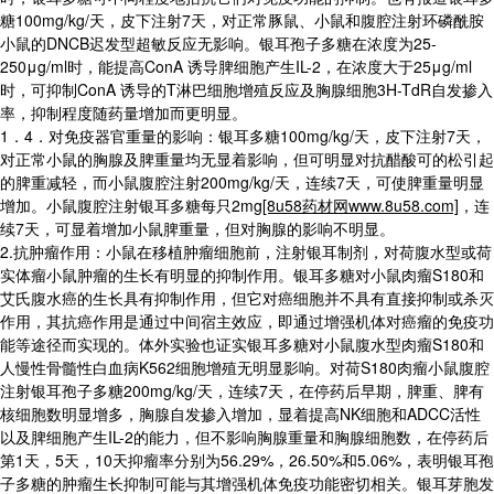
糖100mg/kg/天，皮下注射7天，对正常豚鼠、小鼠和腹腔注射环磷酰胺
小鼠的DNCB迟发型超敏反应无影响。银耳孢子多糖在浓度为25-
250μg/ml时，能提高ConA 诱导脾细胞产生IL-2，在浓度大于25μg/ml
时，可抑制ConA 诱导的T淋巴细胞增殖反应及胸腺细胞3H-TdR自发掺入
率，抑制程度随药量增加而更明显。
1．4．对免疫器官重量的影响：银耳多糖100mg/kg/天，皮下注射7天，
对正常小鼠的胸腺及脾重量均无显着影响，但可明显对抗醋酸可的松引起
的脾重减轻，而小鼠腹腔注射200mg/kg/天，连续7天，可使脾重量明显
增加。小鼠腹腔注射银耳多糖每只2mg
[8u58药材网www.8u58.com]
，连
续7天，可显着增加小鼠脾重量，但对胸腺的影响不明显。
2.抗肿瘤作用：小鼠在移植肿瘤细胞前，注射银耳制剂，对荷腹水型或荷
实体瘤小鼠肿瘤的生长有明显的抑制作用。银耳多糖对小鼠肉瘤S180和
艾氏腹水癌的生长具有抑制作用，但它对癌细胞并不具有直接抑制或杀灭
作用，其抗癌作用是通过中间宿主效应，即通过增强机体对癌瘤的免疫功
能等途径而实现的。体外实验也证实银耳多糖对小鼠腹水型肉瘤S180和
人慢性骨髓性白血病K562细胞增殖无明显影响。对荷S180肉瘤小鼠腹腔
注射银耳孢子多糖200mg/kg/天，连续7天，在停药后早期，脾重、脾有
核细胞数明显增多，胸腺自发掺入增加，显着提高NK细胞和ADCC活性
以及脾细胞产生IL-2的能力，但不影响胸腺重量和胸腺细胞数，在停药后
第1天，5天，10天抑瘤率分别为56.29%，26.50%和5.06%，表明银耳孢
子多糖的肿瘤生长抑制可能与其增强机体免疫功能密切相关。银耳芽胞发