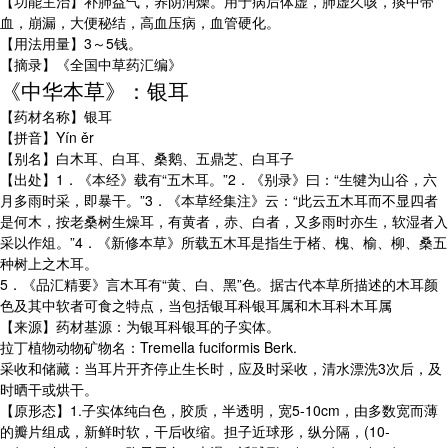
【功能主治】补肺益气，养阴润燥。用于病后体虚，肺虚久咳，痰中带
血，崩漏，大便秘结，高血压病，血管硬化。
【用法用量】3～5钱。
【摘录】《全国中草药汇编》
《中华本草》：银耳
【药材名称】银耳
【拼音】Yín ěr
【别名】白木耳、白耳、桑鹅、五鼎芝、白耳子
【出处】1．《本经》载有“五木耳。”2．《别录》曰：“生犍为山谷，六
月多雨时采，即暴干。”3．《本草经集注》云：“此云五木耳而不显四者
是何木，按老桑树生燥耳，有黄者，赤、白者，又多雨时亦生，软湿者入
采以作俎。”4．《新修本草》所载五木耳是指生于楮、槐、榆、柳、桑五
种树上之木耳。
5．《品汇精要》言木耳有“黄、白、黑”色。据古代本草所描述的木耳颜
色及其中软者可食之特点，当包括银耳科银耳属和木耳科木耳属
【来源】药材基源：为银耳科银耳的子实体。
拉丁植物动物矿物名：Tremella fuciformis Berk.
采收和储藏：当耳片开齐停止生长时，应及时采收，清水漂洗3次后，及
时晒干或烘干。
【原形态】1.子实体纯白色，胶质，半透明，宽5-10cm，由多数宽而薄
的瓣片组成，新鲜时软，干后收缩。担子近球形，纵分隔，(10-