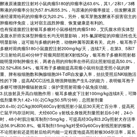
酵液原液腹腔注射对小鼠肉瘤S180的抑瘤率达63.6%，其1／2和1／3稀
释液的抑瘤率分别为57.8%和55.3%，与原液的抑瘤率接近，但发酵液原
液经灌胃给药的抑瘤率仅为20.2%，另外，银耳芽胞发酵液不损害宿主的
肿瘤相伴免疫，这对宿主战胜肿瘤、恢复健康是有利的。
也有报道腹腔注射银耳多糖对小鼠移植性肉瘤S180，艾氏腹水癌实体型
及腹水肝癌实体型肿瘤生长均无明显影响，对5-氟尿嘧啶的抑瘤活性也无
明显影响，这可能与多糖的种类，动物种属等因素有关。此外，银耳孢子
多糖对荷肉瘤S180小鼠腹腔注射200mg/kg/天，连续7天，在第3、5和7
天注射给药后40分钟于荷瘤局部照射X射线5Gy，银耳孢子多糖和照射都
能明显抑制肿瘤生长，两者合用的抑制率在停药后比照射组提高50.0%，
32.52%和6.54%，银耳孢子多糖能提高荷瘤小鼠特别是受照小鼠的脾
重、脾有核细胞数和胸腺细胞3H-TdR自发掺入率，拮抗受照后NK细胞活
性的下降，提高ADCC活性及增强脾细胞产生IL-2的能力，表明银耳孢子
多糖可增强肿瘤辐射效应；保护受照射荷瘤小鼠免疫功能。
3.抗放射及升高白细胞作用：银耳多糖皮下注射100mg/kg连续8天，可降
低剂量率为1.42×10(-2)C/kg(50.5R/分钟)，总照射剂量
20.6×l0(-2)C/kg(800R)60Coγ射线照射小鼠后30天死亡百分率，提高死
亡鼠平均存活时间。犬经60Co γ射线全身致死剂量照射后6小时，24小
时，48小时肌注银耳制剂15mg/kg，可提高经3Gy和3.2Gy照射犬存活率
达56.9%和30.8%。银耳制剂15mg/kg对受6Gy60Coγ射线照射的猕猴，
不论照射前还是照射后给药均能一定程度地提高照射猴30d存活率，延长