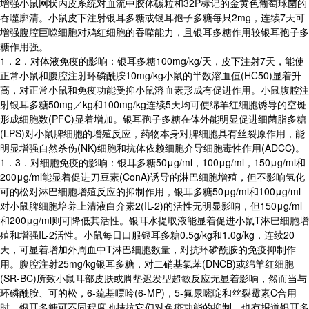
增强小鼠网状内皮系统对血流中胶体碳粒和32P标记的金黄色葡萄球菌的
吞噬廓清。小鼠皮下注射银耳多糖或银耳孢子多糖每只2mg，连续7天可
增强腹腔巨噬细胞对鸡红细胞的吞噬能力，且银耳多糖作用较银耳孢子多
糖作用强。
1．2．对体液免疫的影响：银耳多糖100mg/kg/天，皮下注射7天，能使
正常小鼠和腹腔注射环磷酰胺10mg/kg小鼠的半数溶血值(HC50)显着升
高，对正常小鼠和免疫功能受抑小鼠溶血素形成有促进作用。小鼠腹腔注
射银耳多糖50mg／kg和100mg/kg连续5天均可使绵羊红细胞诱导的空斑
形成细胞数(PFC)显着增加。银耳孢子多糖在体外能明显促进细菌脂多糖
(LPS)对小鼠脾细胞的增殖反应，药物本身对脾细胞具有丝裂原作用，能
明显增强自然杀伤(NK)细胞和抗体依赖细胞介导细胞毒性作用(ADCC)。
1．3．对细胞免疫的影响：银耳多糖50μg/ml，100μg/ml，150μg/ml和
200μg/ml能显着促进刀豆素(ConA)诱导的淋巴细胞增殖，但不影响氢化
可的松对淋巴细胞增殖反应的抑制作用，银耳多糖50μg/ml和100μg/ml
对小鼠脾细胞培养上清液白介素2(IL-2)的活性无明显影响，但150μg/ml
和200μg/ml则可降低其活性。银耳水提取液能显着促进小鼠T淋巴细胞增
殖和增强IL-2活性。小鼠每日口服银耳多糖0.5g/kg和1.0g/kg，连续20
天，可显着增加外周血中T淋巴细胞数量，对抗环磷酰胺的免疫抑制作
用。腹腔注射25mg/kg银耳多糖，对二硝基氯苯(DNCB)或绵羊红细胞
(SR-BC)所致小鼠耳部皮肤或脚垫迟发型超敏反应无显着影响，然而当与
环磷酰胺、可的松，6-巯基嘌呤(6-MP)，5-氟尿嘧啶和丝裂霉素C合用
时，银耳多糖可不同程度地拮抗它们对免疫功能的抑制。也有报道银耳多