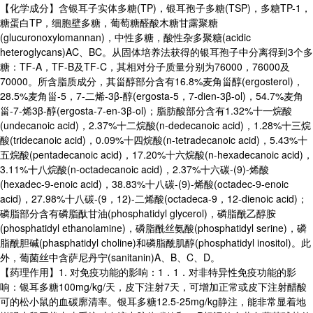
【化学成分】含银耳子实体多糖(TP)，银耳孢子多糖(TSP)，多糖TP-1，
糖蛋白TP，细胞壁多糖，葡萄糖醛酸木糖甘露聚糖
(glucuronoxylomannan)，中性多糖，酸性杂多聚糖(acidic
heteroglycans)AC、BC。从固体培养法获得的银耳孢子中分离得到3个多
糖：TF-A，TF-B及TF-C，其相对分子质量分别为76000，76000及
70000。所含脂质成分，其甾醇部分含有16.8%麦角甾醇(ergosterol)，
28.5%麦角甾-5，7-二烯-3β-醇(ergosta-5，7-dien-3β-ol)，54.7%麦角
甾-7-烯3β-醇(ergosta-7-en-3β-ol)；脂肪酸部分含有1.32%十一烷酸
(undecanoic acid)，2.37%十二烷酸(n-dedecanoic acid)，1.28%十三烷
酸(tridecanoic acid)，0.09%十四烷酸(n-tetradecanoic acid)，5.43%十
五烷酸(pentadecanoic acid)，17.20%十六烷酸(n-hexadecanoic acid)，
3.11%十八烷酸(n-octadecanoic acid)，2.37%十六碳-(9)-烯酸
(hexadec-9-enoic acid)，38.83%十八碳-(9)-烯酸(octadec-9-enoic
acid)，27.98%十八碳-(9，12)-二烯酸(octadeca-9，12-dienoic acid)；
磷脂部分含有磷脂酞甘油(phosphatidyl glycerol)，磷脂酰乙醇胺
(phosphatidyl ethanolamine)，磷脂酰丝氨酸(phosphatidyl serine)，磷
脂酰胆碱(phasphatidyl choline)和磷脂酰肌醇(phosphatidyl inositol)。此
外，葡菌丝中含萨尼丹宁(sanitanin)A、B、C、D。
【药理作用】1. 对免疫功能的影响：1．1．对非特异性免疫功能的影
响：银耳多糖100mg/kg/天，皮下注射7天，可增加正常或皮下注射醋酸
可的松小鼠的血碳廓清率。银耳多糖12.5-25mg/kg静注，能非常显着地