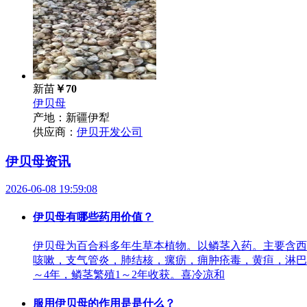
新苗
￥70
伊贝母
产地：新疆伊犁
供应商：
伊贝开发公司
伊贝母资讯
2026-06-08 19:59:08
伊贝母有哪些药用价值？
伊贝母为百合科多年生草本植物。以鳞茎入药。主要含西
咳嗽，支气管炎，肺结核，瘰疬，痈肿疮毒，黄疸，淋巴
～4年，鳞茎繁殖1～2年收获。喜冷凉和
服用伊贝母的作用是是什么？