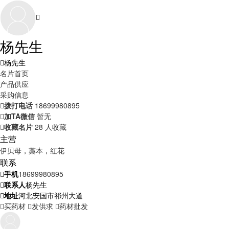
杨先生
杨先生
名片首页
产品供应
采购信息
拨打电话
18699980895
加TA微信
暂无
收藏名片
28 人收藏
主营
伊贝母
，
藁本
，
红花
联系
手机
18699980895
联系人
杨先生
地址
河北安国市祁州大道
买药材
发供求
药材批发