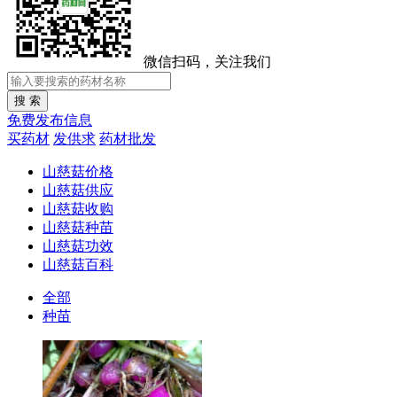
微信扫码，关注我们
免费发布信息
买药材
发供求
药材批发
山慈菇价格
山慈菇供应
山慈菇收购
山慈菇种苗
山慈菇功效
山慈菇百科
全部
种苗