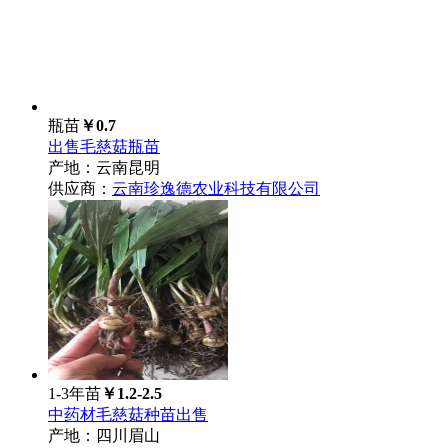
瓶苗
￥0.7
出售毛慈菇瓶苗
产地：云南昆明
供应商：
云南珍逸德农业科技有限公司
1-3年苗
￥1.2-2.5
中药材毛慈菇种苗出售
产地：四川眉山