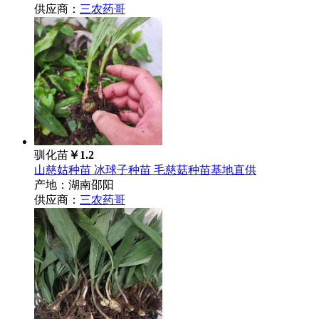
供应商：
三农药哥
驯化苗
￥1.2
山慈姑种苗 冰球子种苗 毛慈菇种苗基地直供
产地：湖南邵阳
供应商：
三农药哥