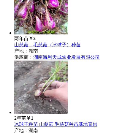
两年苗
￥2
山慈菇，毛慈菇（冰球子）种苗
产地：湖南
供应商：
湖南海利天成农业发展有限公司
2年苗
￥1
冰球子种苗 山慈菇 毛慈菇种苗基地直供
产地：湖南