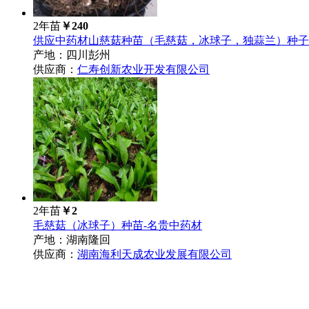
2年苗
￥240
供应中药材山慈菇种苗（毛慈菇，冰球子，独蒜兰）种子
产地：四川彭州
供应商：
仁寿创新农业开发有限公司
2年苗
￥2
毛慈菇（冰球子）种苗-名贵中药材
产地：湖南隆回
供应商：
湖南海利天成农业发展有限公司