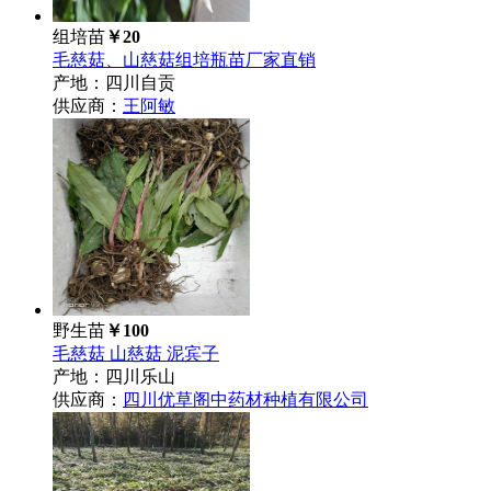
组培苗
￥20
毛慈菇、山慈菇组培瓶苗厂家直销
产地：四川自贡
供应商：
王阿敏
野生苗
￥100
毛慈菇 山慈菇 泥宾子
产地：四川乐山
供应商：
四川优草阁中药材种植有限公司