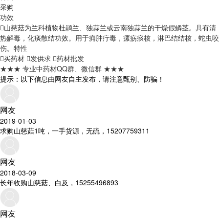
采购
功效
山慈菇为兰科植物杜鹃兰、独蒜兰或云南独蒜兰的干燥假鳞茎。具有清
热解毒，化痰散结功效。用于痈肿疔毒，瘰疬痰核，淋巴结结核，蛇虫咬
伤。
特性
买药材
发供求
药材批发
★★★ 专业中药材QQ群、微信群 ★★★
提示：以下信息由网友自主发布，请注意甄别、防骗！
网友
2019-01-03
求购山慈菇1吨，一手货源，无硫，15207759311
网友
2018-03-09
长年收购山慈菇、白及，15255496893
网友