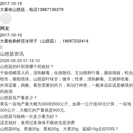
2017-10-15
大量收山慈菇，电话13887136379
网友
2017-10-10
大量收购鲜货冰球子（山慈菇），18687232414
山慈菇资讯
2026-06-20 01:16:10
山慈菇的叶和茎哪个药效好？
干燥假鳞茎入药，清热解毒，化痰散结。主治痈肿疔毒，瘰疬痰核，蛇虫
咬伤，瘸瘕痞块。山慈菇叶味甘；微辛；性寒，清热解毒。主痈肿疮毒。
外用适量，捣敷。看您需要的药力，和治疗种类，一般来说应该是鳞茎的
药效强
山慈菇亩产量多少？
果实一亩地产量大概为300到500公斤。如果一公斤按30元计算，一亩地
300公斤，大概它的产量就是900元。
山慈菇与核桃一次多少量为好？
适宜就好，食用过多身体不吸收也是浪费
山慈菇60g、青黛20g、黄柏20g、大黄20g、硫磺10g去痘印吗？