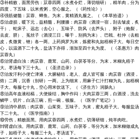
③补精败，面黑劳伤：苁蓉四两（水煮令烂，薄切细研），精羊肉，分为
四度，下五味，以米煮粥，空心服之。（《药性论》）
④强筋健髓：苁蓉、蝉鱼。为末，黄精酒丸服之。（《本草拾遗》）
⑤治虚损，暖下元，益精髓，利腰膝：肉苁蓉（酒浸一宿，刮去皱皮，炙
干）、蛇床子、远志（去心）、五味子、防风（去芦头）、附子（炮裂，
去皮、脐）、菟丝子（酒浸三日，曝干，别捣为末）、巴戟、杜仲（去粗
皮，炙微黄，锉）各一两。上药捣罗为末，炼蜜和丸如梧桐子大。每日空
心，以温酒下二十丸，盐汤下亦得，渐加至四十丸为度。（《圣惠方》肉
苁蓉丸）
⑥治肾虚白浊：肉苁蓉、鹿茸、山药、白茯苓等分。为末，米糊丸梧子
大。枣汤每下三十丸。（《圣济总录》）
⑦治发汗利小便亡津液，大腑秘结，老人、虚人皆可服：肉苁蓉（酒浸，
焙）二两，沉香（别研）一两。上为细末，用麻子仁汁打糊为丸，如梧桐
子大。每服七十丸，空心用米饮送下。（《济生方》润肠丸）
⑧治高年血液枯槁，大便燥结，胸中作闷：大肉苁蓉三两，白酒浸，洗去
鳞甲，切片，白汤三碗，煎一碗，顿服。（《医学广笔记》）
⑨治消中易饥：肉苁蓉、山茱萸、五味子。为末，蜜丸梧子大。每服盐汤
下二十丸。（《医学指南》）
⑩劳伤，精败面黑。用肉苁蓉四两，水煮烂，切薄研细，炖羊肉吃。
⑾肾虚白浊。用肉苁蓉、鹿茸、山药、白茯苓，等分为末，加米糊做成丸
子，如梧子大，每服三十丸，枣汤送下。