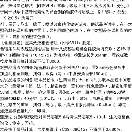
液。照薄层色谱法（附录Ⅵ B）试验，吸取上述三种溶液各5μl，分别点
于同一以羧甲基纤维素钠为黏合剂的硅胶G薄层板上，以甲醇-水-醋酸
（9:2:0.5）为展开
剂，展开，取出，晾干，喷以改良碘化铋钾试液。供试品色谱中，在与对
照药材色谱相应的位置上，显相同颜色的斑点；在与对照品色谱相应的位
置上，显相同的橙红色斑点。
【含量测定】照高效液相色谱法（附录Ⅵ D）测定。
色谱条件与系统适用性试验 用十八烷基硅烷键合硅胶为填充剂；乙腈-甲
醇-1％醋酸溶液（10:15:75）为流动相；检测波长为334nm。理论板数
按麦角甾苷峰计算应不低于3000。
对照品溶液的制备 精密称取麦角甾苷对照品4mg，置25ml棕色量瓶中，
加流动相至刻度，摇匀，即得（每1ml中含麦角甾苷160μg）。
供试品溶液的制备 取本品粉末（过四号筛）约1g[同时另取本品粉末测定
水分（附录Ⅸ H第一法）]，精密称定，置100ml棕色量瓶中，精密加甲醇
50ml，密塞，摇匀，称定重量，浸泡0.5小时，超声处理（功率250W，
频率40kHz）40分钟（50℃以下），取出，放冷，再称定重量，用甲醇
补足减失的重量，摇匀，离心，取上清液用微孔滤膜（0.45μm）滤过，
滤液置棕色量瓶中，即得。
测定法 分别精密吸取对照品溶液5μl与供试品溶液5～10μl，注入液相色
谱仪，测定，即得。
本品按干燥品计算，含麦角甾苷（C29H36O15）不得少于0.080％。