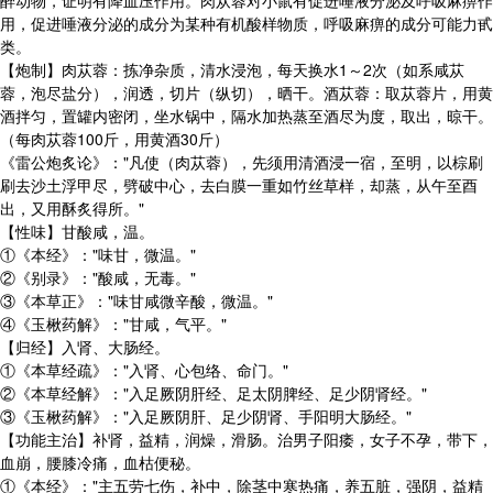
醉动物，证明有降血压作用。肉苁蓉对小鼠有促进唾液分泌及呼吸麻痹作
用，促进唾液分泌的成分为某种有机酸样物质，呼吸麻痹的成分可能力甙
类。
【炮制】肉苁蓉：拣净杂质，清水浸泡，每天换水1～2次（如系咸苁
蓉，泡尽盐分），润透，切片（纵切），晒干。酒苁蓉：取苁蓉片，用黄
酒拌匀，置罐内密闭，坐水锅中，隔水加热蒸至酒尽为度，取出，晾干。
（每肉苁蓉100斤，用黄酒30斤）
《雷公炮炙论》："凡使（肉苁蓉），先须用清酒浸一宿，至明，以棕刷
刷去沙土浮甲尽，劈破中心，去白膜一重如竹丝草样，却蒸，从午至酉
出，又用酥炙得所。"
【性味】甘酸咸，温。
①《本经》："味甘，微温。"
②《别录》："酸咸，无毒。"
③《本草正》："味甘咸微辛酸，微温。"
④《玉楸药解》："甘咸，气平。"
【归经】入肾、大肠经。
①《本草经疏》："入肾、心包络、命门。"
②《本草经解》："入足厥阴肝经、足太阴脾经、足少阴肾经。"
③《玉楸药解》："入足厥阴肝、足少阴肾、手阳明大肠经。"
【功能主治】补肾，益精，润燥，滑肠。治男子阳痿，女子不孕，带下，
血崩，腰膝冷痛，血枯便秘。
①《本经》："主五劳七伤，补中，除茎中寒热痛，养五脏，强阴，益精