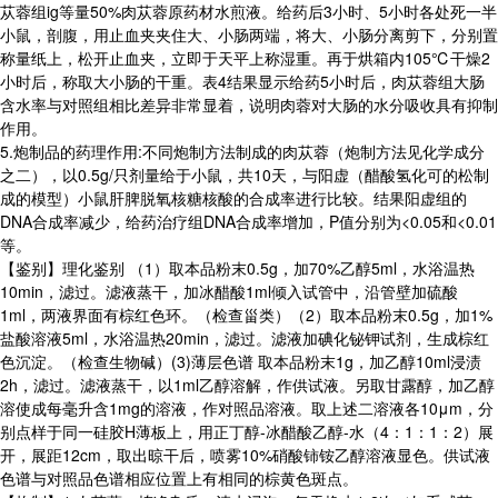
苁蓉组ig等量50%肉苁蓉原药材水煎液。给药后3小时、5小时各处死一半
小鼠，剖腹，用止血夹夹住大、小肠两端，将大、小肠分离剪下，分别置
称量纸上，松开止血夹，立即于天平上称湿重。再于烘箱内105℃干燥2
小时后，称取大小肠的干重。表4结果显示给药5小时后，肉苁蓉组大肠
含水率与对照组相比差异非常显着，说明肉蓉对大肠的水分吸收具有抑制
作用。
5.炮制品的药理作用:不同炮制方法制成的肉苁蓉（炮制方法见化学成分
之二），以0.5g/只剂量给于小鼠，共10天，与阳虚（醋酸氢化可的松制
成的模型）小鼠肝脾脱氧核糖核酸的合成率进行比较。结果阳虚组的
DNA合成率减少，给药治疗组DNA合成率增加，P值分别为<0.05和<0.01
等。
【鉴别】理化鉴别 （1）取本品粉末0.5g，加70%乙醇5ml，水浴温热
10min，滤过。滤液蒸干，加冰醋酸1ml倾入试管中，沿管壁加硫酸
1ml，两液界面有棕红色环。（检查甾类）（2）取本品粉末0.5g，加1%
盐酸溶液5ml，水浴温热20min，滤过。滤液加碘化铋钾试剂，生成棕红
色沉淀。（检查生物碱）(3)薄层色谱 取本品粉末1g，加乙醇10ml浸渍
2h，滤过。滤液蒸干，以1ml乙醇溶解，作供试液。另取甘露醇，加乙醇
溶使成每毫升含1mg的溶液，作对照品溶液。取上述二溶液各10μm，分
别点样于同一硅胶H薄板上，用正丁醇-冰醋酸乙醇-水（4：1：1：2）展
开，展距12cm，取出晾干后，喷雾10%硝酸铈铵乙醇溶液显色。供试液
色谱与对照品色谱相应位置上有相同的棕黄色斑点。