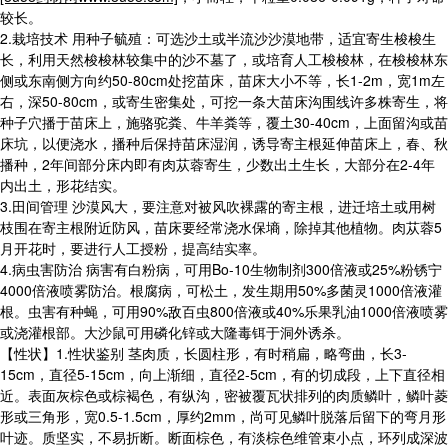
较长。
2.栽培技术 用种子毓殖：可选沙土或半流沙沙漠地带，适宜寄生梭梭生
长，利用天然梭梭林较集中的沙不墓了，或培育人工梭梭林，在梭梭林东
侧或东南侧方向约50-80cm处挖苗床，苗床大小不等，长1-2m，宽1m左
右，深50-80cm，或寄生密集处，可挖一条大苗床沟围线许多株寄生，将
种子穴播于苗床上，施骆驼粪、牛羊粪等，覆土30-40cm，上面留沟或苗
床坑，以便浇水，播种后保持苗床湿润，诱导寄主根延伸苗床上，春、秋
播种，2年间部分床内即有肉苁蓉寄生，少数出土生长，大部分在2-4年
内出土，形花结实。
3.田间管理 沙漠风大，要注意对被风吹裸露的寄主根，进迁培土或用树
枝围在寄主根附近防风，苗床要经常浇水保墒，除掉其他植物。肉苁蓉5
月开花时，要进行人工授粉，提高结实率。
4.病虫害防治 病害有白粉病，可用Bo-10生物制剂300倍液或25%粉锈宁
4000倍液喷雾防治。根腐病，可松土，发生期用50%多菌灵1000倍液灌
根。虫害有种蝇，可用90%敌百虫800倍液或40%乐果乳油1000倍液喷雾
或浇灌根部。大沙鼠可用磷化锌或大隆毒铒于洞外诱杀。
【性状】1.性状鉴别 茎肉质，长圆柱形，有时稍扁，略弯曲，长3-
15cm，直径5-15cm，向上渐细，直径2-5cm，有的切成段，上下直径相
近。表面灰棕色或棕褐色，有纵沟，密被覆瓦状排列的肉质鳞叶，鳞叶菱
形或三角形，宽0.5-1.5cm，厚约2mm，尚可见鳞叶脱落后留下的弯月形
叶迹。质坚实，不易折断。断面棕色，有淡棕色维管束小点，环列成深波