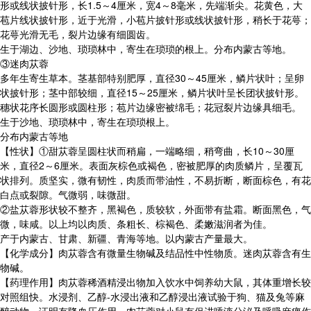
形或线状披针形，长1.5～4厘米，宽4～8毫米，先端渐尖。花黄色，大
苞片线状披针形，近于光滑，小苞片披针形或线状披针形，稍长于花萼；
花萼光滑无毛，裂片边缘有细圆齿。
生于湖边、沙地、琐琐林中，寄生在琐琐的根上。分布内蒙古等地。
③迷肉苁蓉
多年生寄生草本。茎基部特别肥厚，直径30～45厘米，鳞片状叶；呈卵
状披针形；茎中部较细，直径15～25厘米，鳞片状叶呈长团状披针形。
穗状花序长圆形或圆柱形；苞片边缘密被绵毛；花冠裂片边缘具细毛。
生于沙地、琐琐林中，寄生在琐琐根上。
分布内蒙古等地
【性状】①甜苁蓉呈圆柱状而稍扁，一端略细，稍弯曲，长10～30厘
米，直径2～6厘米。表面灰棕色或褐色，密被肥厚的肉质鳞片，呈覆瓦
状排列。质坚实，微有韧性，肉质而带油性，不易折断，断面棕色，有花
白点或裂隙。气微弱，味微甜。
②盐苁蓉形状较不整齐，黑褐色，质较软，外面带有盐霜。断面黑色，气
微，味咸。以上均以肉质、条粗长、棕褐色、柔嫩滋润者为佳。
产于内蒙古、甘肃、新疆、青海等地。以内蒙古产量最大。
【化学成分】肉苁蓉含有微量生物碱及结品性中性物质。迷肉苁蓉含有生
物碱。
【药理作用】肉苁蓉稀酒精浸出物加入饮水中饲养幼大鼠，其体重增长较
对照组快。水浸剂、乙醇-水浸出液和乙醇浸出液试验于狗、猫及兔等麻