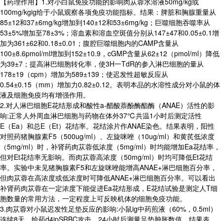
【药理作用】1.对小白鼠免疫功能的影响肉苁蓉水溶液50mg/kg或
100mg/kgig给于小鼠观察各项免疫功能指标。结果：脾脏和胸腺重量从
85±12和37±6mg/kg增加到140±12和53±6mg/kg；巨噬细胞吞噬率从
53±5%增加至78±3%；溶血素和溶血空斑值分别从147±47和0.05±0.1增
加为361±62和0.18±0.01；腹腔巨噬细胞内的CAMP含量从
100±8.6pmol/ml增加到152±10.9，cGMP含量从62±12（pmol/ml）降低
为39±7；提高淋巴细胞转化率，使3H一TdR的参入淋巴细胞的量从
178±19（cpm）增加为589±139；使迟发性超敏反应从
0.54±0.15（mm）增加力0.82±0.12。表明本品的水溶性成分对小鼠的体
液及细胞免疫均有增强作用。
2.对人淋巴细胞E花结形成和酸性a-醋酸萘酚酶酯酶（ANAE）活性的影
响:正常人外周血淋巴细胞与药物在体外37℃共温1小时后测定活性
E（Ea）和总E（Et）花结率。花结涂片作ANAE染色。结果表明，阳性
对照药猪胸腺素F5（500ug/ml）、左旋咪唑（10ug/ml）和黄芪低浓度
（5mg/ml）时，补肾药肉苁蓉低浓度（5mg/ml）时均能增加Ea花结率，
但对Et花结率无影响。而肉苁蓉高浓度（50mg/ml）时均可降低Et花结
率。实验中未见猪胸腺素F5和左旋咪唑能增高ANAE+淋巴细胞百分率，
但肉苁蓉在高浓度或低浓度时可降低ANAE+淋巴细胞百分率。可以看出
补肾药肉苁蓉在一定浓度下能促进Ea花结形成，E花结试验是测定人T细
胞数量的常用方法，一定程度上可反映机体的细胞免疫功能。
3.肉苁蓉对小鼠迟发性足垫反应的影响:小鼠ig中药煎液（60%，0.5ml）
连续8天，给药d4ipSRBC攻击，24小时后测量足垫肿胀数值。结果表