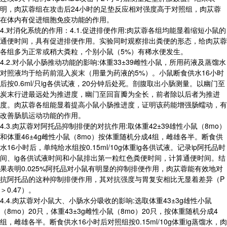
明，肉苁蓉组在攻击后24小时的足垫反应相对强度高于对照组，肉苁蓉
在体内有促进细胞免疫功能的作用。
4.对消化系统的作用：4.1.促进排便作用:肉苁蓉各组均能显着缩短小鼠的
通便时间，具有促进排便作用。实验同时观察排出粪便的形态，给肉苁蓉
各组多为正常或稍大粪粒，个别小鼠（5%）有稀水便发生。
4.2.对小鼠小肠推动功能的影响:体重33±39雌性小鼠，所用药液及蒸馏水
对照液均于给药前混入炭末（用量为药液的5%）。小鼠断食供水16小时
后按0.6ml/只ig各供试液，20分钟后处死。剖腹取出小肠测量。以幽门至
炭末行进最远处为推进度，幽门至回盲瓣为全长，前者除以后者为推进
度。肉苁蓉各组能显着提高小鼠小肠推进度，证明该药能增强肠蠕动，有
改善肠肌运动功能的作用。
4.3.肉苁蓉对阿托品抑制排便的对抗作用:取体重42±39雄性小鼠（8mo）
和体重46±4g雌性小鼠（8mo）按体重随机分成4组，雌雄各半。断食供
水16小时后，单纯给水组按0.15ml/10g体重ig各供试液。记录ip阿托品时
间、ig各供试液时间和小鼠排出第一粒红色粪便时间，计算通便时间。结
果表明0.025%阿托品对小鼠有明显的抑制排便作用，肉苁蓉能有效地对
抗阿托品的这种抑制排便作用，其对抗强度与胃复安相比无显着差异（P
＞0.47）。
4.4.肉苁蓉对小鼠大、小肠水分吸收的影响:选取体重43±3g雄性小鼠
（8mo）20只，体重43±3g雌性小鼠（8mo）20只，按体重随机分成4
组，雌雄各半。断食供水16小时后对照组按0.15ml/10g体重ig蒸馏水，肉