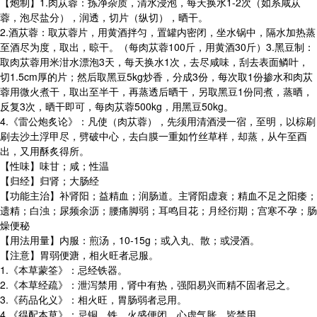
【炮制】1.肉苁蓉：拣净杂质，清水浸泡，每天换水1-2次（如系咸苁
蓉，泡尽盐分），润透，切片（纵切），晒干。
2.酒苁蓉：取苁蓉片，用黄酒拌匀，置罐内密闭，坐水锅中，隔水加热蒸
至酒尽为度，取出，晾干。（每肉苁蓉100斤，用黄酒30斤）3.黑豆制：
取肉苁蓉用米泔水漂泡3天，每天换水1次，去尽咸味，刮去表面鳞叶，
切1.5cm厚的片；然后取黑豆5kg炒香，分成3份，每次取1份掺水和肉苁
蓉用微火煮干，取出至半干，再蒸透后晒干，另取黑豆1份同煮，蒸晒，
反复3次，晒干即可，每肉苁蓉500kg，用黑豆50kg。
4.《雷公炮炙论》：凡使（肉苁蓉），先须用清酒浸一宿，至明，以棕刷
刷去沙土浮甲尽，劈破中心，去白膜一重如竹丝草样，却蒸，从午至酉
出，又用酥炙得所。
【性味】味甘；咸；性温
【归经】归肾；大肠经
【功能主治】补肾阳；益精血；润肠道。主肾阳虚衰；精血不足之阳痿；
遗精；白浊；尿频余沥；腰痛脚弱；耳鸣目花；月经衍期；宫寒不孕；肠
燥便秘
【用法用量】内服：煎汤，10-15g；或入丸、散；或浸酒。
【注意】胃弱便溏，相火旺者忌服。
1.《本草蒙筌》：忌经铁器。
2.《本草经疏》：泄泻禁用，肾中有热，强阳易兴而精不固者忌之。
3.《药品化义》：相火旺，胃肠弱者忌用。
4.《得配本草》：忌铜、铁。火盛便闭、心虚气胀，皆禁用。