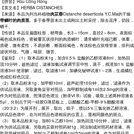
【拼音】Ròu Cōnɡ Rónɡ
【英文名】HERBA CISTANCHES
【来源】本品为列当科植物
肉苁蓉
Cistanche deserticola Y.C.Ma的干燥
带鳞叶的肉质茎
。多于春季苗未出土或刚出土时采挖，除去花序，切段，
晒干。
【性状】本品呈扁圆柱形，稍弯曲，长3～15cm，直径2～8cm。表面棕
褐色或灰棕色，密被覆瓦状排列的肉质鳞叶，通常鳞叶先端已断，体重，
质硬，微有柔性，不易折断，断面棕褐色，有淡棕色点状维管束，排列成
波状环纹。气微，味甜、微苦。
【鉴别】（1）取本品粉末1g，加含0.5％ 盐酸的乙醇溶液8ml，加热回
流10分钟，趁热滤过，滤液加氨试液调节至中性，蒸干，残渣加1％ 盐酸
溶液3ml 使溶解，滤过。取滤液1ml，加碘化铋钾试液1～2滴，生成橘红
色或红棕色沉淀。
（2）取本品粉末1g，加甲醇10ml，超声处理10分钟，滤过，滤液作为
供试品溶液。另取麦角甾苷对照品，加甲醇制成每1ml含2.5mg的溶液，
作为对照品溶液。照薄层色谱法（附录Ⅵ B）试验，吸取上述两种溶液各
5μl，分别点于同一硅胶G薄层板上，以醋酸乙酯-甲醇-9％醋酸溶液
（20:3:2）为展开剂，展开，取出，晾干，喷以5％三氯化铁乙醇溶液。
供试品色谱中，在与对照品色谱相应的位置上，显相同颜色的斑点。
（3） 取本品粉末1g，加80％乙醇10ml，加热回流10分钟，滤过，滤液
作为供试品溶液。另取肉苁蓉对照药材1g，同法制成对照药材溶液。再
取甜菜碱对照品，加80％乙醇制成每1ml含5mg的溶液，作为对照品溶