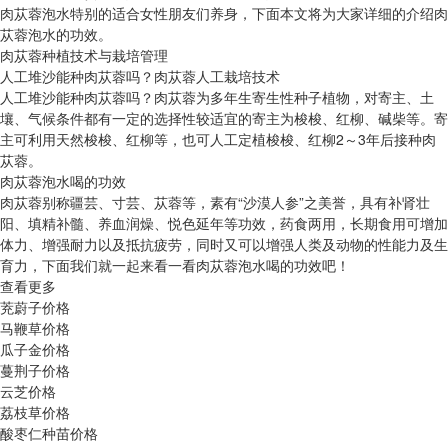
肉苁蓉泡水特别的适合女性朋友们养身，下面本文将为大家详细的介绍肉
苁蓉泡水的功效。
肉苁蓉种植技术与栽培管理
人工堆沙能种肉苁蓉吗？肉苁蓉人工栽培技术
人工堆沙能种肉苁蓉吗？肉苁蓉为多年生寄生性种子植物，对寄主、土
壤、气候条件都有一定的选择性较适宜的寄主为梭梭、红柳、碱柴等。寄
主可利用天然梭梭、红柳等，也可人工定植梭梭、红柳2～3年后接种肉
苁蓉。
肉苁蓉泡水喝的功效
肉苁蓉别称疆芸、寸芸、苁蓉等，素有“沙漠人参”之美誉，具有补肾壮
阳、填精补髓、养血润燥、悦色延年等功效，药食两用，长期食用可增加
体力、增强耐力以及抵抗疲劳，同时又可以增强人类及动物的性能力及生
育力，下面我们就一起来看一看肉苁蓉泡水喝的功效吧！
查看更多
茺蔚子价格
马鞭草价格
瓜子金价格
蔓荆子价格
云芝价格
荔枝草价格
酸枣仁种苗价格