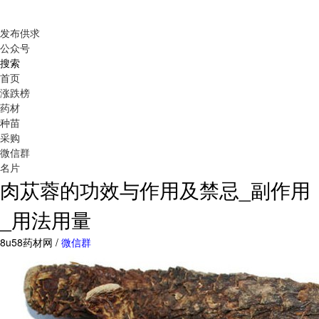
发布供求
公众号
搜索
首页
涨跌榜
药材
种苗
采购
微信群
名片
肉苁蓉的功效与作用及禁忌_副作用
_用法用量
8u58药材网 /
微信群