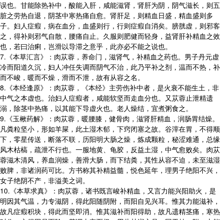
误也。甘能除热补中，酸能入肝，咸能滋肾，肾肝为阴，阴气滋长，则五
脏之劳热自退，阴茎中寒热痛自愈。肾肝足，则精血日盛，精血盛则多
子。妇人症瘕，病在血分，血盛则行，行则症瘕自消矣。膀胱虚，则邪客
之，得补则邪气自散，腰痛自止。久服则肥健而轻身，益肾肝补精血之效
也，若曰治痢，岂滑以导滞之意乎，此亦必不能之说也。
7.《本草汇言》：肉苁蓉，养命门，滋肾气，补精血之药也。男子丹元虚
冷而阳道久沉，妇人冲任失调而阴气不治，此乃平补之剂，温而不热，补
而不峻，暖而不燥，滑而不泄，故有从容之名。
8.《本经逢原》：肉苁蓉，《本经》主劳伤补中者，是火衰不能生土，非
中气之本虚也。治妇人症瘕者，咸能软坚而走血分也。又苁蓉止泄精遗
溺，除茎中热痛，以其能下导虚火也。老人燥结，宜煮粥食之。
9.《玉楸药解》：肉苁蓉，暖腰膝，健骨肉，滋肾肝精血，润肠胃结燥。
凡粪粒坚小，形如羊屎，此土湿木郁，下窍闭塞之故。谷滓在胃，不得顺
下，零星传送，断落不联，历阳明大肠之燥，炼成颗粒，秘涩难通，总缘
风木枯槁，疏泄不行也。一服地黄、龟胶，反益土湿，中气愈败矣。肉苁
蓉滋木清风，养血润燥，善滑大肠，而下结粪，其性从容不迫，未至滋湿
败脾，非诸润药可比。方书称其补精益髓，悦色延年，理男子绝阳不兴，
女子绝阴不产，非溢美之词。
10.《本草求真》：肉苁蓉，诸书既言峻补精血，又言力能兴阳助火，是
明因其气温，力专滋阴，得此阳随阴附，而阳自见兴耳。惟其力能滋补，
故凡症瘕积块，得此而坚即消。惟其滋补而阳得助，故凡遗精茎痛，寒热