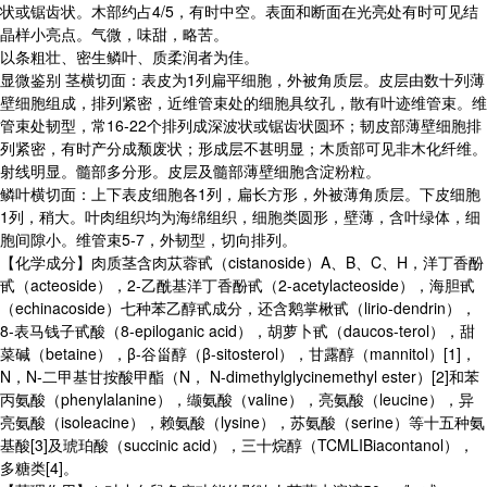
状或锯齿状。木部约占4/5，有时中空。表面和断面在光亮处有时可见结
晶样小亮点。气微，味甜，略苦。
以条粗壮、密生鳞叶、质柔润者为佳。
显微鉴别 茎横切面：表皮为1列扁平细胞，外被角质层。皮层由数十列薄
壁细胞组成，排列紧密，近维管束处的细胞具纹孔，散有叶迹维管束。维
管束处韧型，常16-22个排列成深波状或锯齿状圆环；韧皮部薄壁细胞排
列紧密，有时产分成颓废状；形成层不甚明显；木质部可见非木化纤维。
射线明显。髓部多分形。皮层及髓部薄壁细胞含淀粉粒。
鳞叶横切面：上下表皮细胞各1列，扁长方形，外被薄角质层。下皮细胞
1列，稍大。叶肉组织均为海绵组织，细胞类圆形，壁薄，含叶绿体，细
胞间隙小。维管束5-7，外韧型，切向排列。
【化学成分】肉质茎含肉苁蓉甙（cistanoside）A、B、C、H，洋丁香酚
甙（acteoside），2-乙酰基洋丁香酚甙（2-acetylacteoside），海胆甙
（echinacoside）七种苯乙醇甙成分，还含鹅掌楸甙（lirio-dendrin），
8-表马钱子甙酸（8-epiloganic acid），胡萝卜甙（daucos-terol），甜
菜碱（betaine），β-谷甾醇（β-sitosterol），甘露醇（mannitol）[1]，
N，N-二甲基甘按酸甲酯（N， N-dimethylglycinemethyl ester）[2]和苯
丙氨酸（phenylalanine），缬氨酸（valine），亮氨酸（leucine），异
亮氨酸（isoleacine），赖氨酸（lysine），苏氨酸（serine）等十五种氨
基酸[3]及琥珀酸（succinic acid），三十烷醇（TCMLIBiacontanol），
多糖类[4]。