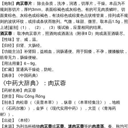
【炮制】
肉苁蓉片
： 除去杂质，洗净，润透，切厚片，干燥。本品为不
规则形切片，厚约3mm。表面棕褐色或灰棕色。有的可见肉质鳞叶。切
面黄棕色、灰棕色或棕褐色，有淡棕色或棕黄色点状维管束，排列成不规
则的波状环纹，或排成条状而散列。气微，味甜、微苦。取本品1.5g，照
上述[鉴别]（1）、（2）、（3）项试验，应显相同的结果。
酒苁蓉
： 取净肉苁蓉片，照酒炖或酒蒸法（附录Ⅱ D）炖或蒸至酒吸尽。
【性味】甘、咸，温。
【归经】归肾、大肠经。
【功能主治】补肾阳，益精血，润肠通便。用于阳痿，不孕，腰膝酸软，
筋骨无力，肠燥便秘。
【用法用量】6～9g。
【贮藏】置通风干燥处，防蛀。
【摘录】《中国药典》
《中药大辞典》：肉苁蓉
【药材名称】肉苁蓉
【拼音】Ròu Cōnɡ Rónɡ
【别名】肉松蓉（《吴普本草》），纵蓉（《本草经集注》），地精
（《石药尔雅》），金笋（《现代实用中药》），大芸（《青海药
材》）。
【出处】《本经》
【来源】为列当科植物
肉苁蓉
或
苁蓉、迷肉苁蓉
等的
肉质茎
。春、秋均可