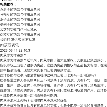
相关推荐：
茺蔚子的功效与作用及禁忌
马鞭草的功效与作用及禁忌
瓜子金的功效与作用及禁忌
蔓荆子的功效与作用及禁忌
云芝的功效与作用及禁忌
荔枝草的功效与作用及禁忌
买药材
发供求
药材批发
肉苁蓉资讯
2026-06-11 22:40:31
肉苁蓉怎样鉴别？
肉苁蓉怎样鉴别？近年来，肉苁蓉由于被大量采挖，其数量已急剧减少，
所以市场上出现了很多伪劣品。这些伪劣品的性状与正品极为相似，在采
购中极易混淆。现教大家真假肉苁蓉的鉴别方法。
西洋参能与红参玛咖酒黄精杜仲巴戟肉苁蓉田七海马一起泡酒吗？
红参是通过将人参蒸制两到三小时烘烤干燥后而成。具有补气，滋阴，益
血，生津，强心健胃，镇静等作用。西洋参，具有补气养阴，清热生津，
益肺阴，清虚火的作用。肉苁蓉具有补肾阳益精血润肠通的作用。西洋参
和红参肉苁蓉放在一起泡酒喝是可以的。
肉苁蓉泡水上火吗？长期喝肉苁蓉泡水的好处
肉苁蓉价格昂贵而且具有抗衰老的功效，但是不能够一次性的食用过多，