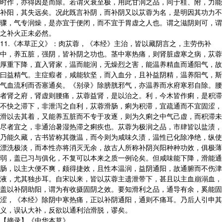
时作，亦得因是而除。若谓火衰至极，用此甘润之品，同于桂、附，力能
补阳，其失远矣。况此既言补阴，而补阴又以苁蓉为名，是明因其功力不
骤，气专润燥，是亦宜于便闭，而不宜于胃虚之人也。谓之滋阴则可，谓
之补火正未必然。
11.《本草正义》：肉苁蓉，《本经》主治，皆以藏阴言之，主劳伤补
中，养五脏，强阴，皆补阴之功也。茎中寒热痛，则肾脏虚寒之病，苁蓉
厚重下降，直入肾家，温而能润，无燥烈之害，能温养精血而通阳气，故
曰益精气。主症瘕者，咸能软坚，而入血分，且补益阴精，温养阳气，斯
气血流利而否塞通矣。《别录》除膀胱邪气，亦温养而水府寒邪自除。腰
者肾之府，肾虚则腰痛，苁蓉益肾，是以治之。利，今木皆作痢，是积滞
不快之滞下，非泄泻之自利，苁蓉滑肠，痢为积滞，宜疏通而不宜固涩，
滑以去其着，又能养五脏而不专于攻逐，则为久痢之中气己虚，而积滞未
尽者宜之，非通治暑湿热滞之痢疾也。苁蓉为极润之品，市肆皆以盐渍，
乃能久藏，古书皆称其微温，而今则为咸味久渍，温性已化除净绝，纵使
漂洗极淡，而本性亦将消灭无余，故古人所称补阴兴阳种种功效，俱极薄
弱，盖已习与俱化，不复可以本来之质一例论矣。但咸味能下降，滑能通
肠，以主大便不爽，颇得捷效，且性本温润，益阴通阳，故通腑而不伤津
液，尤其独步耳。自宋以来，皆以苁蓉主遗泄带下，甚且以主血崩溺血，
盖以补阴助阳，谓为有收摄固阴之效。要知滑利之品，通导有余，奚能固
涩，《本经》除阴中寒热痛，正以补阴通阳，通则不痛耳。乃后人引申其
义，误认大补，反欲以通利治滑脱，谬矣。
【摘录】《中华本草》