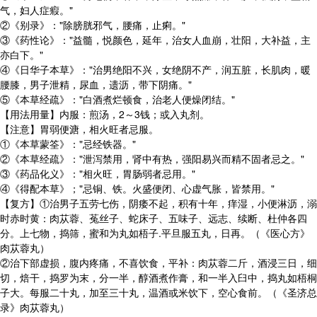
气，妇人症瘕。"
②《别录》："除膀胱邪气，腰痛，止痢。"
③《药性论》："益髓，悦颜色，延年，治女人血崩，壮阳，大补益，主
亦白下。"
④《日华子本草》："治男绝阳不兴，女绝阴不产，润五脏，长肌肉，暖
腰膝，男子泄精，尿血，遗沥，带下阴痛。"
⑤《本草经疏》："白酒煮烂顿食，治老人便燥闭结。"
【用法用量】内服：煎汤，2～3钱；或入丸剂。
【注意】胃弱便溏，相火旺者忌服。
①《本草蒙筌》："忌经铁器。"
②《本草经疏》："泄泻禁用，肾中有热，强阳易兴而精不固者忌之。"
③《药品化义》："相火旺，胃肠弱者忌用。"
④《得配本草》；"忌铜、铁。火盛便闭、心虚气胀，皆禁用。"
【复方】①治男子五劳七伤，阴痿不起，积有十年，痒湿，小便淋沥，溺
时赤时黄：肉苁蓉、菟丝子、蛇床子、五味子、远志、续断、杜仲各四
分。上七物，捣筛，蜜和为丸如梧子.平旦服五丸，日再。（《医心方》
肉苁蓉丸）
②治下部虚损，腹内疼痛，不喜饮食，平补：肉苁蓉二斤，酒浸三日，细
切，焙干，捣罗为末，分一半，醇酒煮作膏，和一半入臼中，捣丸如梧桐
子大。每服二十丸，加至三十丸，温酒或米饮下，空心食前。（《圣济总
录》肉苁蓉丸）