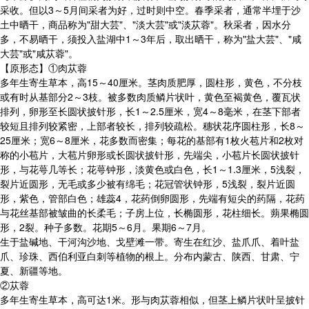
采收。但以3～5月间采者为好，过时则中空。春季采者，通常半埋于沙
土中晒干，商品称为"甜大芸"、"淡大芸"或"淡苁蓉"。秋采者，因水分
多，不易晒干，须投入盐湖中1～3年后，取出晒干，称为"盐大芸"、"咸
大芸"或"咸苁蓉"。
【原形态】①肉苁蓉
多年生寄生草本，高15～40厘米。茎肉质肥厚，圆柱形，黄色，不分枝
或有时从基部分2～3枝。被多数肉质鳞片状叶，黄色至褐黄色，覆瓦状
排列，卵形至长圆状披针形，长1～2.5厘米，宽4～8毫米，在茎下部者
较短且排列较紧密，上部者较长，排列较疏松。穗状花序圆柱形，长8～
25厘米；宽6～8厘米，花多数而密集；每花的基部有1枚火苞片和2枚对
称的小苞片，大苞片卵形或长圆状披针形，先端尖，小苞片长圆状披针
形，与花萼几等长；花萼钟形，淡黄色或白色，长1～1.3厘米，5浅裂，
裂片近圆形，无毛或多少被有绵毛；花冠管状钟形，5浅裂，裂片近圆
形，紫色，管部白色；雄蕊4，花药倒卵圆形，先端有短尖的药隔，花药
与花丝基部被皱曲的长柔毛；子房上位，长椭圆形，花柱细长。蒴果椭圆
形，2裂。种子多数。花期5～6月。果期6～7月。
生于盐碱地、干河沟沙地、戈壁滩一带。寄生在红沙、盐爪爪、着叶盐
爪、珍珠、西伯利亚白刺等植物的根上。分布内蒙古、陕西、甘肃、宁
夏、新疆等地。
②苁蓉
多年生寄生草本，高可达1米。形与肉苁蓉相似，但茎上鳞片状叶呈披针