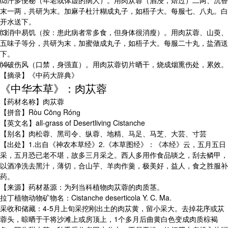
⑿汗多便秘（年老或体虚的病人）。用肉苁蓉（酒浸，焙过）二两、沉香
末一两，共研为末。加麻子杜汁糊成丸子，如梧子大。每服七、八丸。白
开水送下。
⒀消中易饥（按：患此病者常多食，但身体很消瘦）。用肉苁蓉、山萸、
五味子等分，共研为末，加蜜做成丸子，如梧子大。每服二十丸，盐酒送
下。
⒁破伤风（口禁，身强直）。用肉苁蓉切片晒干，烧成烟熏伤处，累效。
【摘录】《中药大辞典》
《中华本草》：肉苁蓉
【药材名称】肉苁蓉
【拼音】Ròu Cōnɡ Rónɡ
【英文名】all-grass of Desertliving Cistanche
【别名】肉松蓉、黑司令、纵蓉、地精、马足、马芝、大芸、寸芸
【出处】1.出自《神农本草经》2.《本草图经》：《本经》云，五月五日
采，五月恐已老不堪，故多三月采之。西人多用作食品啖之，刮去鳞甲，
以酒净洗去黑汁，薄切，合山芋、羊肉作羹，极美好，益人，食之胜服补
药。
【来源】药材基源：为列当科植物肉苁蓉的肉质茎。
拉丁植物动物矿物名：Cistanche deserticola Y. C. Ma.
采收和储藏：4-5月上旬采挖刚出土的肉苁黄，留小采大。去掉花序或苁
蓉头，晾晒于干将沙滩上或房顶上，1个多月后曲黄白色变成肉质棕褐