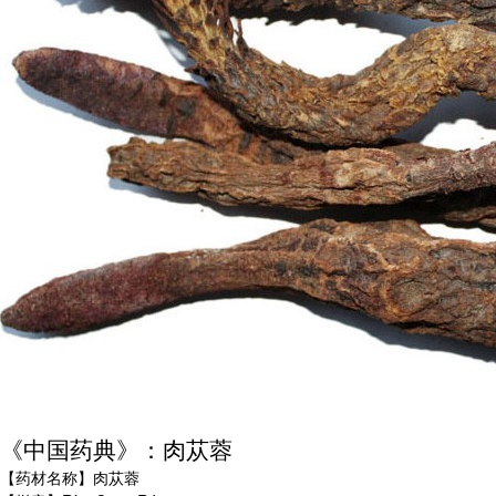
《中国药典》：肉苁蓉
【药材名称】肉苁蓉