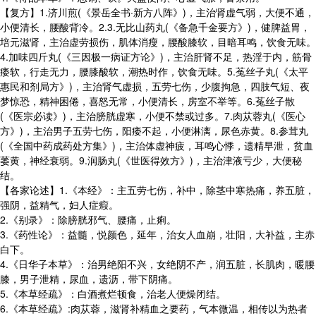
【复方】1.济川煎(《景岳全书·新方八阵》)，主治肾虚气弱，大便不通，
小便清长，腰酸背冷。2.3.无比山药丸(《备急千金要方》)，健脾益胃，
培元滋肾，主治虚劳损伤，肌体消瘦，腰酸膝软，目暗耳鸣，饮食无味。
4.加味四斤丸(《三因极一病证方论》)，主治肝肾不足，热淫于内，筋骨
痿软，行走无力，腰膝酸软，潮热时作，饮食无味。5.菟丝子丸(《太平
惠民和剂局方》)，主治肾气虚损，五劳七伤，少腹拘急，四肢气短、夜
梦惊恐，精神困倦，喜怒无常，小便清长，房室不举等。6.菟丝子散
(《医宗必读》)，主治膀胱虚寒，小便不禁或过多。7.肉苁蓉丸(《医心
方》)，主治男子五劳七伤，阳痿不起，小便淋漓，尿色赤黄。8.参茸丸
(《全国中药成药处方集》)，主治体虚神疲，耳鸣心悸，遗精早泄，贫血
萎黄，神经衰弱。9.润肠丸(《世医得效方》)，主治津液亏少，大便秘
结。
【各家论述】1.《本经》：主五劳七伤，补中，除茎中寒热痛，养五脏，
强阴，益精气，妇人症瘕。
2.《别录》：除膀胱邪气、腰痛，止痢。
3.《药性论》：益髓，悦颜色，延年，治女人血崩，壮阳，大补益，主赤
白下。
4.《日华子本草》：治男绝阳不兴，女绝阴不产，润五脏，长肌肉，暖腰
膝，男子泄精，尿血，遗沥，带下阴痛。
5.《本草经疏》：白酒煮烂顿食，治老人便燥闭结。
6.《本草经疏》:肉苁蓉，滋肾补精血之要药，气本微温，相传以为热者