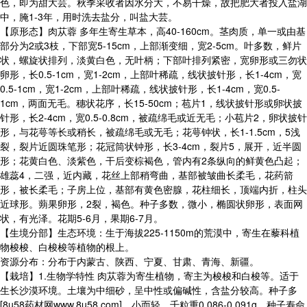
色，即为甜大芸。秋季采收者因水分大，不易干燥，故把肥大者投入盐湖
中，腌1-3年，用时洗去盐分，叫盐大芸。
【原形态】肉苁蓉 多年生寄生草本，高40-160cm。茎肉质，单一或由基
部分为2或3枝，下部宽5-15cm，上部渐变细，宽2-5cm。叶多数，鲜片
状，螺旋状排列，淡黄白色，无叶柄；下部叶排列紧密，宽卵形或三勿状
卵形，长0.5-1cm，宽1-2cm，上部叶稀疏，线状披针形，长1-4cm，宽
0.5-1cm，宽1-2cm，上部叶稀疏，线状披针形，长1-4cm，宽0.5-
1cm，两面无毛。穗状花序，长15-50cm；苞片1，线状披针形或卵状披
针形，长2-4cm，宽0.5-0.8cm，被疏绵毛或近无毛；小苞片2，卵状披针
形，与花萼等长或稍长，被疏绵毛或无毛；花萼钟状，长1-1.5cm，5浅
裂，裂片近圆珠笔形；花冠筒状钟形，长3-4cm，裂片5，展开，近半圆
形；花黄白色、淡紫色，干后变棕褐色，管内有2条纵向的鲜黄色凸起；
雄蕊4，二强，近内藏，花丝上部稍弯曲，基部被皱曲长柔毛，花药箭
形，被长柔毛；子房上位，基部有黄色密腺，花柱细长，顶端内折，柱头
近球形。蒴果卵形，2裂，褐色。种子多数，微小，椭圆状卵形，表面网
状，有光泽。花期5-6月，果期6-7月。
【生境分部】生态环境：生于海拔225-1150m的荒漠中，寄生在藜科植
物梭梭、白梭梭等植物的根上。
资源分布：分布于内蒙古、陕西、宁夏、甘肃、青海、新疆。
【栽培】1.生物学特性 肉苁蓉为寄生植物，寄主为梭梭和白梭等。适于
生长沙漠环境。土壤为中细砂，呈中性或偏碱性，含盐分较高。种子多
[8u58药材网www.8u58.com]
，小而轻，千粒重0.086-0.091g，种子寿命