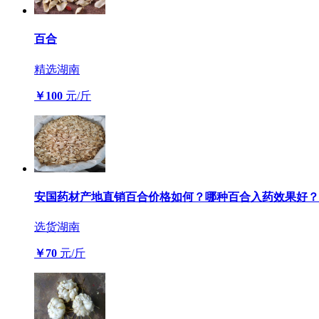
百合
精选
湖南
￥100
元/斤
安国药材产地直销百合价格如何？哪种百合入药效果好？
选货
湖南
￥70
元/斤