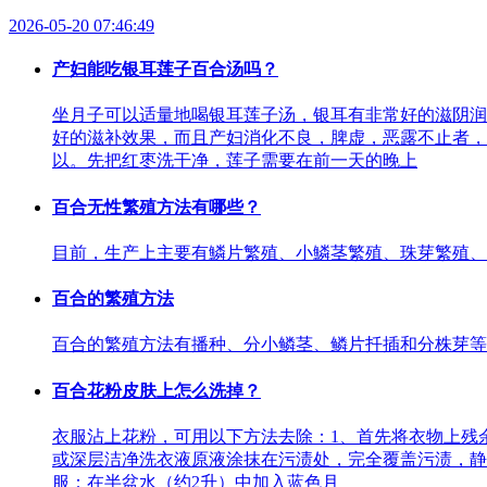
2026-05-20 07:46:49
产妇能吃银耳莲子百合汤吗？
坐月子可以适量地喝银耳莲子汤，银耳有非常好的滋阴润
好的滋补效果，而且产妇消化不良，脾虚，恶露不止者，
以。先把红枣洗干净，莲子需要在前一天的晚上
百合无性繁殖方法有哪些？
目前，生产上主要有鱗片繁殖、小鱗茎繁殖、珠芽繁殖、
百合的繁殖方法
百合的繁殖方法有播种、分小鳞茎、鳞片扦插和分株芽等
百合花粉皮肤上怎么洗掉？
衣服沾上花粉，可用以下方法去除：1、首先将衣物上残
或深层洁净洗衣液原液涂抹在污渍处，完全覆盖污渍，静
服：在半盆水（约2升）中加入蓝色月