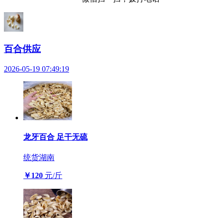
百合供应
2026-05-19 07:49:19
龙牙百合 足干无硫
统货
湖南
￥120
元/斤