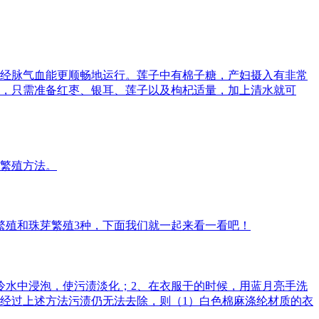
经脉气血能更顺畅地运行。莲子中有棉子糖，产妇摄入有非常
，只需准备红枣、银耳、莲子以及枸杞适量，加上清水就可
繁殖方法。
繁殖和珠芽繁殖3种，下面我们就一起来看一看吧！
冷水中浸泡，使污渍淡化；2、在衣服干的时候，用蓝月亮手洗
如经过上述方法污渍仍无法去除，则（1）白色棉麻涤纶材质的衣