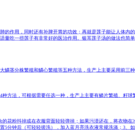
肺的作用，同时还有补脾开胃的功效；再就是莲子能让人体内的
适量吃一些莲子有非常好的医治作用。银耳莲子汤的做法也简单
大鱗茎分株繁殖和鱗心繁殖等五种方法，生产上主要采用前三种
4种方法，可根据需要任选一种，生产上主要有鳞片繁殖、籽球
余的花粉抖掉或在衣服背面轻轻弹掉；如果污渍还在，将衣物在
置5分钟后（可轻轻搓洗），加入蓝月亮洗衣液常规洗涤；3、