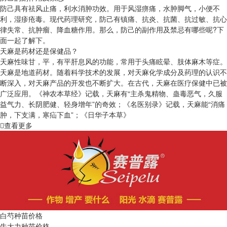
防己具有祛风止痛，利水消肿功效。用于风湿痹痛，水肿脚气，小便不
利，湿疹疮毒。现代药理研究，防己有镇痛、抗炎、抗菌、抗过敏、抗心
律失常、抗肿瘤、降血糖作用。那么，防己的副作用及禁忌有哪些呢?下
面一起了解下。
天麻是药材还是保健品？
天麻性味甘，平，有平肝息风的功能，常用于头痛眩晕、肢体麻木等症。
天麻是地道药材。随着科学技术的发展，对天麻化学成分及药理的认识不
断深入，对天麻产品的开发也不断扩大。在古代，天麻在医疗保健中已被
广泛应用。《神农本草经》记载，天麻有“主杀鬼精物、蛊毒恶气，久服
益气力、长阴肥健、轻身增年”的奇效；《名医别录》记载，天麻能“消痛
肿，下支满，寒疝下血”；《日华子本草》
查看更多
白芍种苗价格
牛大力种苗价格