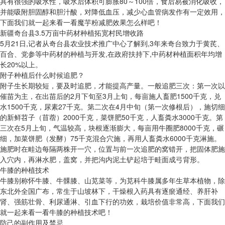
具有很强的吸水性，吸水后体积可膨胀80～100倍，食后易被消化吸收，
并能吸附胆固醇和胆汁酸，对降低血压，减少心血管病发作有一定效用，
下面我们就一起来看一看魔芋粉减肥效果怎么样吧！
新疆奇台县3.5万亩中药材种植拓宽村民增收路
5月21日,记者从奇台县农业技术推广中心了解到,3年来奇台致力于黄芪、
百合、党参等中药材的种植与开发,在政府扶持下,中药材种植面积年均增
长20%以上。
附子种植后什么时候追肥？
附子生长期较短，要及时追肥，才能提高产量。一般追肥三次：第一次以
催苗为主，在出苗后的2月下旬至3月上旬，每亩施人畜肥1500千克，兑
水1500千克，尿素27千克。第二次在4月中旬（第一次修根后），施切细
的新鲜苕子（苜蓿）2000千克，菜饼肥50千克，人畜粪水3000千克。第
三次在5月上旬，气温较高，块根逐渐膨大，每亩用牛圈肥8000千克，碾
细，加菜饼肥（发酵）75千克混合穴施，再用人畜粪水6000千克淋施。
施肥时在畦边每隔两株开一穴，位置与前一次追肥的窝错开，把固体肥施
入穴内，再淋水肥，盖窝，并把沟内泥土铲起培于畦面成弓背形。
牛膝的种植技术
牛膝别称怀牛膝、牛髁膝、山苋菜等，为苋科牛膝属多年生草本植物，除
东北外全国广布，常生于山坡林下，干燥根入药具有逐瘀通经、养肝补
肾、强筋壮骨、利尿通淋、引血下行的功效，栽培价值非常高，下面我们
就一起来看一看牛膝的种植技术吧！
防己的副作用及禁忌