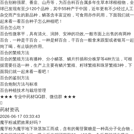
百合别称强瞿、番韭、山丹等，为百合科百合属多年生草本球根植物，全
球已发现有至少120个品种，其中55种产于中国，近年更有不少经过人工
杂交而产生的新品种，鳞茎含丰富淀粉，可食用亦作药用，下面我们就一
起来看一看百合种子怎么种植吧！
百合怎么吃？
百合性微寒平，具有清火、润肺、安神的功效,一般市面上出售的有两种
百合，一种是干百合，一种是鲜百合，干百合一般拿来跟梨或者银耳一起
炖了喝，有止咳的作用。
百合的繁殖方法
百合的繁殖方法有播种、分小鳞茎、鳞片扦插和分株芽等4种方法，可根
据需要任选一种，生产上主要有鳞片繁殖、籽球繁殖和珠芽繁殖3种，下
面我们就一起来看一看吧！
百合的鉴别方法
百合炮制方法与标准
百合种植技术与栽培管理
★★★ 专业中药材QQ群、微信群 ★★★
药材资讯
2026-06-17 03:33:43
魔芋粉减肥效果好吗？
魔芋粉为魔芋地下块茎加工而成，含有的葡苷聚糖是一种高分子化合物，