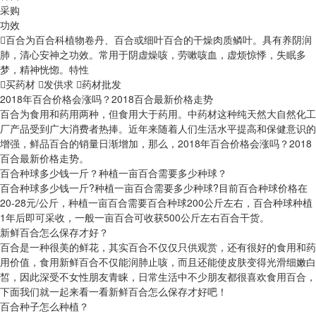
采购
功效
百合为百合科植物卷丹、百合或细叶百合的干燥肉质鳞叶。具有养阴润
肺，清心安神之功效。常用于阴虚燥咳，劳嗽咳血，虚烦惊悸，失眠多
梦，精神恍惚。
特性
买药材
发供求
药材批发
2018年百合价格会涨吗？2018百合最新价格走势
百合为食用和药用两种，但食用大于药用。中药材这种纯天然大自然化工
厂产品受到广大消费者热捧。近年来随着人们生活水平提高和保健意识的
增强，鲜品百合的销量日渐增加，那么，2018年百合价格会涨吗？2018
百合最新价格走势。
百合种球多少钱一斤？种植一亩百合需要多少种球？
百合种球多少钱一斤?种植一亩百合需要多少种球?目前百合种球价格在
20-28元/公斤，种植一亩百合需要百合种球200公斤左右，百合种球种植
1年后即可采收，一般一亩百合可收获500公斤左右百合干货。
新鲜百合怎么保存才好？
百合是一种很美的鲜花，其实百合不仅仅只供观赏，还有很好的食用和药
用价值，食用新鲜百合不仅能润肺止咳，而且还能使皮肤变得光滑细嫩白
皙，因此深受不女性朋友青睐，日常生活中不少朋友都很喜欢食用百合，
下面我们就一起来看一看新鲜百合怎么保存才好吧！
百合种子怎么种植？