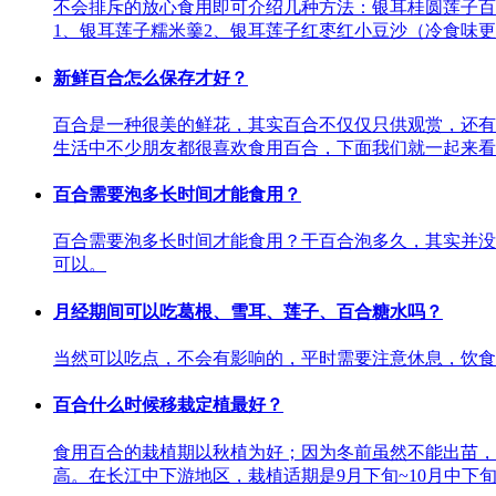
不会排斥的放心食用即可介绍几种方法：银耳桂圆莲子百
1、银耳莲子糯米羹2、银耳莲子红枣红小豆沙（冷食味更
新鲜百合怎么保存才好？
百合是一种很美的鲜花，其实百合不仅仅只供观赏，还有
生活中不少朋友都很喜欢食用百合，下面我们就一起来看
百合需要泡多长时间才能食用？
百合需要泡多长时间才能食用？干百合泡多久，其实并没
可以。
月经期间可以吃葛根、雪耳、莲子、百合糖水吗？
当然可以吃点，不会有影响的，平时需要注意休息，饮食
百合什么时候移栽定植最好？
食用百合的栽植期以秋植为好；因为冬前虽然不能出苗，
高。在长江中下游地区，栽植适期是9月下旬~10月中下