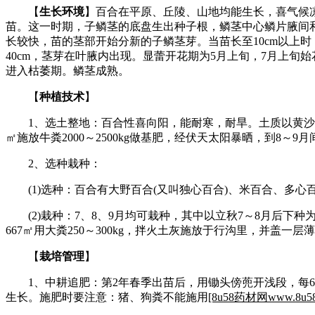
【
生长环境
】百合在平原、丘陵、山地均能生长，喜气候
苗。这一时期，子鳞茎的底盘生出种子根，鳞茎中心鳞片腋间
长较快，苗的茎部开始分新的子鳞茎芽。当苗长至10cm以上
40cm，茎芽在叶腋内出现。显蕾开花期为5月上旬，7月上旬始
进入枯萎期。鳞茎成熟。
【
种植技术
】
1、选土整地：百合性喜向阳，能耐寒，耐旱。土质以黄沙土、
㎡施放牛粪2000～2500kg做基肥，经伏天太阳暴晒，到8～
2、选种栽种：
(1)选种：百合有大野百合(又叫独心百合)、米百合、多心
(2)栽种：7、8、9月均可栽种，其中以立秋7～8月后下种为适宜。
667㎡用大粪250～300kg，拌火土灰施放于行沟里，并盖
【
栽培管理
】
1、中耕追肥：第2年春季出苗后，用锄头傍蔸开浅段，每667
生长。施肥时要注意：猪、狗粪不能施用
[8u58药材网www.8u58