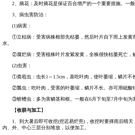
2、摘花：及时摘花是保证百合增产的一个重要措施。一般是
3、病虫害防治：
(1)病害：
①立枯病：受害病株根部先枯萎，然后叶片自下而上发黄而
水。
②腐烂病：受害植株叶片发紫发黄，全株很快枯萎死亡，鳞茎
(2)虫害：
①粪苞虫：虫长1～1.5cm，喜吃叶肉，使叶萎缩，鳞片不
②瓢虫：吃叶肉，受害的叶萎缩，鳞片不长。亦可用砒酸
③蛴螬虫：多为害鳞茎和根。一般在6月下旬至7月中旬为害
【
收获与加工
】
1、到大暑后即可收挖(挖迟易烂蔸)，收挖时要择雨后晴天，土
内、外、中心三层分别堆放，以便加工。