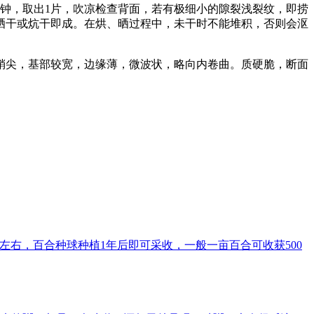
0分钟，取出1片，吹凉检查背面，若有极细小的隙裂浅裂纹，即捞
后晒干或炕干即成。在烘、晒过程中，未干时不能堆积，否则会沤
稍尖，基部较宽，边缘薄，微波状，略向内卷曲。质硬脆，断面
斤左右，百合种球种植1年后即可采收，一般一亩百合可收获500