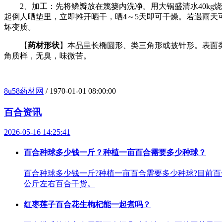
2、加工：先将鳞瓣放在篾篓内洗净。用大锅盛清水40kg烧开
起倒人晒垫里，立即摊开晒干，晒4～5天即可干燥。若遇雨天
坏变质。
【
药材形状
】本品呈长椭圆形、类三角形或披针形。表面
角质样，无臭，味微苦。
8u58药材网
/ 1970-01-01 08:00:00
百合资讯
2026-05-16 14:25:41
百合种球多少钱一斤？种植一亩百合需要多少种球？
百合种球多少钱一斤?种植一亩百合需要多少种球?目前百合
公斤左右百合干货。
红枣莲子百合花生枸杞能一起煮吗？