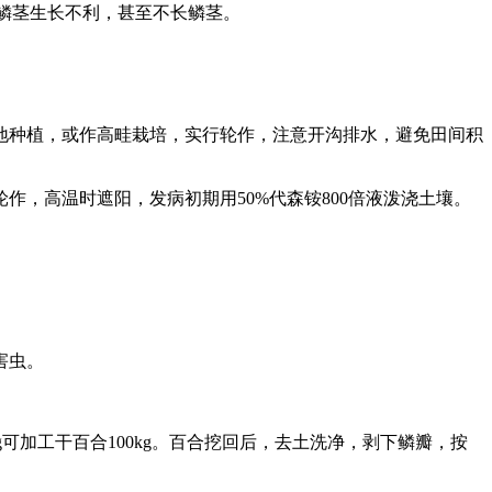
鳞茎生长不利，甚至不长鳞茎。
种植，或作高畦栽培，实行轮作，注意开沟排水，避免田间积
，高温时遮阳，发病初期用50%代森铵800倍液泼浇土壤。
害虫。
可加工干百合100kg。百合挖回后，去土洗净，剥下鳞瓣，按