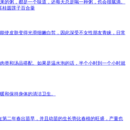
来的粥，都是一个味道，还每天总是喝一种粥，也会很腻滴。
耳桂圆莲子百合羹
能使皮肤变得光滑细嫩白皙，因此深受不女性朋友青睐，日常
肉类和汤品搭配。如果是温水泡的话，半个小时到一个小时就
暖和保持身体的清洁卫生。
合在第二年春出苗早，并且幼苗的生长势比春植的旺盛，产量也