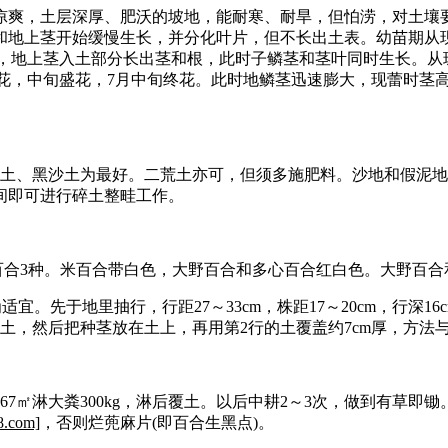
凉爽，土层深厚、肥沃的坡地，能耐寒、耐旱，但怕涝，对土壤
和地上茎开始缓慢生长，并分化叶片，但不长出土表。幼苗期从现
时，地上茎入土部分长出茎和根，此时子鳞茎和茎叶同时生长。从
花，中旬盛花，7月中旬终花。此时地鳞茎迅速膨大，现蕾时茎高8
黑沙土为最好。二荒土亦可，但须多施肥料。沙地和假泥地不宜栽
9月间即可进行碎土整畦工作。
百合3种。米百合带白色，大野百合和多心百合红白色。大野百合
先于地里抽行，行距27～33cm，株距17～20cm，行深16cm。每
一层薄土，然后把种茎放在土上，再用第2行的土覆盖约7cm厚，方
㎡淋大粪300kg，淋后覆土。以后中耕2～3次，做到有草即锄
.com]
，否则烂蔸麻片(即百合生黑点)。