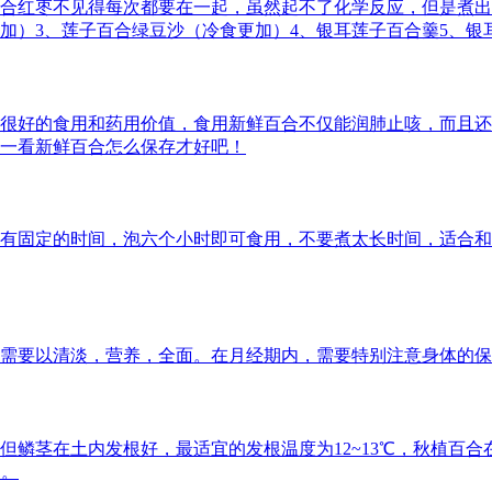
合红枣不见得每次都要在一起，虽然起不了化学反应，但是煮出
加）3、莲子百合绿豆沙（冷食更加）4、银耳莲子百合羹5、银
很好的食用和药用价值，食用新鲜百合不仅能润肺止咳，而且还
一看新鲜百合怎么保存才好吧！
有固定的时间，泡六个小时即可食用，不要煮太长时间，适合和
需要以清淡，营养，全面。在月经期内，需要特别注意身体的保
但鳞茎在土内发根好，最适宜的发根温度为12~13℃，秋植百
旬。