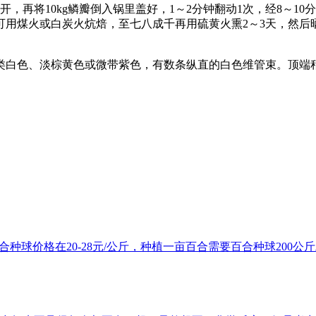
，再将10kg鳞瓣倒入锅里盖好，1～2分钟翻动1次，经8～1
可用煤火或白炭火炕焙，至七八成千再用硫黄火熏2～3天，然
类白色、淡棕黄色或微带紫色，有数条纵直的白色维管束。顶端
种球价格在20-28元/公斤，种植一亩百合需要百合种球200公