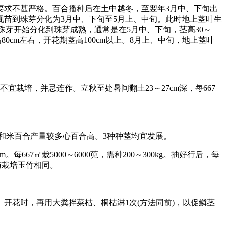
要求不甚严格。百合播种后在土中越冬，至翌年3月中、下旬出
苗到珠芽分化为3月中、下旬至5月上、中旬。此时地上茎叶生
珠芽开始分化到珠芽成熟，通常是在5月中、下旬，茎高30～
0cm左右，开花期茎高100cm以上。8月上、中旬，地上茎叶
培，并忌连作。立秋至处暑间翻土23～27cm深，每667
和米百合产量较多心百合高。3种种茎均宜发展。
667㎡栽5000～6000蔸，需种200～300kg。抽好行后，每
法与栽培玉竹相同。
。开花时，再用大粪拌菜枯、桐枯淋1次(方法同前)，以促鳞茎