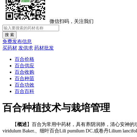
微信扫码，关注我们
免费发布信息
买药材
发供求
药材批发
百合价格
百合供应
百合收购
百合种苗
百合功效
百合百科
百合种植技术与栽培管理
【
概述
】百合为常用中药材，具有养阴润肺，清心安神的功能。其干
viridulum Baker.、细叶百合Lili pumilum DC.或卷丹Li