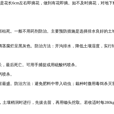
花长6cm左右即摘花，做到有花即摘。如不及时摘花，对地下
枯死。一般不用药剂防治。主要预防措施是选择排水良好的土地
腐烂呈黑灰色。防治方法：开沟排水，降低土壤湿度，实行轮作
长，最后死亡。可用手捕捉或用砒酸钙喷杀。
钙喷杀。
最盛。防治方法：避免肥料中带入幼虫；栽种时撒用毒饵杀灭
壤稍润时进行，先拔去苗，再用锄头挖取。若收适时每280kg