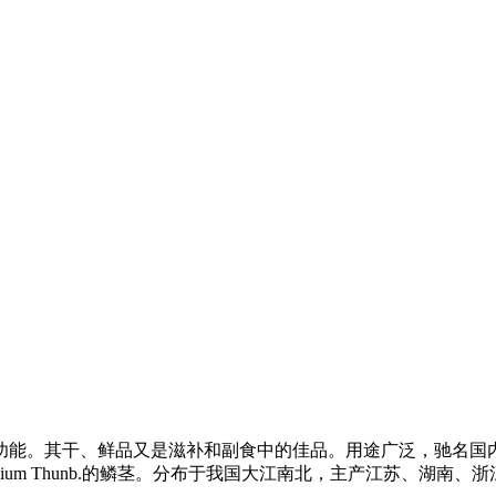
、鲜品又是滋补和副食中的佳品。用途广泛，驰名国内外。本品为百合科植物
lium lancifolium Thunb.的鳞茎。分布于我国大江南北，主产江苏、