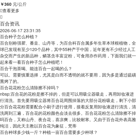
￥360
元/公斤
查看更多
百合资讯
2026-06-17 23:31:35
百合种子怎么种植？
百合别称强瞿、番韭、山丹等，为百合科百合属多年生草本球根植物，全
球已发现有至少120个品种，其中55种产于中国，近年更有不少经过人工
杂交而产生的新品种，鳞茎含丰富淀粉，可食用亦作药用，下面我们就一
起来看一看百合种子怎么种植吧！
百合干泡茶喝、能连百合一起喝的么？
可以。需要慎重选择，尤其是白而不透明的就不要用，因为多是通过硫磺
熏烤了的。
百合花花粉怎么清除擦不掉吗？
nbsp;百合花的花粉是擦不掉的，但是可以用吸尘器吸走，再用卸妆液进
行清洗。首先要用吸尘器将百合花周围掉落的大部分花粉吸走，剩下小部
分百合花花粉需要配合小刷子进行使用，接着反复用卸妆液进行清洗，清
洗两到三遍，百合花的花粉颜色会淡去很多。百合花花粉怎么清除擦不掉
吗百合，又称山丹、夜合花，喜凉爽，比较耐寒。又由于百合花外表高雅
纯洁，因此天主教以百合花为象征，梵蒂
百合种球多少钱一斤？种植一亩百合需要多少种球？