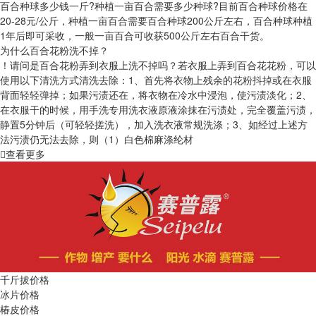
百合种球多少钱一斤?种植一亩百合需要多少种球?目前百合种球价格在
20-28元/公斤，种植一亩百合需要百合种球200公斤左右，百合种球种植
1年后即可采收，一般一亩百合可收获500公斤左右百合干货。
为什么百合花粉洗不掉？
！请问是百合花粉弄到衣服上洗不掉吗？若衣服上弄到百合花花粉，可以
使用以下清洗方式清洗去除：1、首先将衣物上残余的花粉抖掉或在衣服
背面轻轻弹掉；如果污渍还在，将衣物在冷水中浸泡，使污渍淡化；2、
在衣服干的时候，用手洗专用洗衣液原液涂抹在污渍处，完全覆盖污渍，
静置5分钟后（可轻轻搓洗），加入洗衣液常规洗涤；3、如经过上述方
法污渍仍无法去除，则（1）白色棉麻涤纶材
查看更多
千斤拔价格
冰片价格
椿皮价格