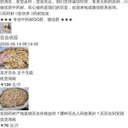
您满意，发货及时，货源充足。我们坚持诚信经营，童叟无欺的原则，只
做优质中药材。良心做药是我们的宗旨，欢迎来电或微信联系咨询。
买药材
发供求
药材批发
★★★ 专业中药材QQ群、微信群 ★★★
百合供应
2026-06-14 08:14:45
龙牙百合 足干无硫
统货
湖南
￥120
元/斤
安国药材产地直销百合价格如何？哪种百合入药效果好？买百合到安国
选货
湖南
￥70
元/斤