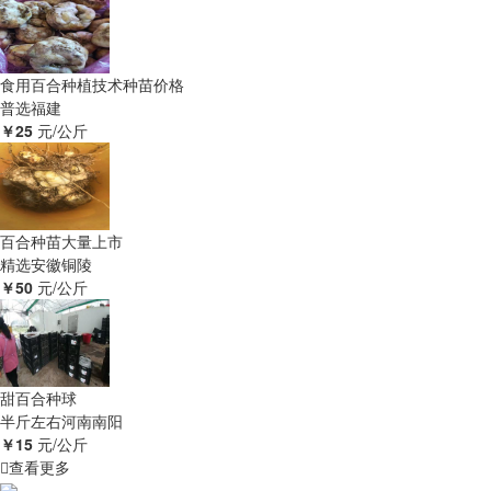
食用百合种植技术种苗价格
普选
福建
￥25
元/公斤
百合种苗大量上市
精选
安徽铜陵
￥50
元/公斤
甜百合种球
半斤左右
河南南阳
￥15
元/公斤
查看更多