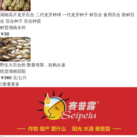
湖南高片龙牙百合 二代龙牙种球 一代龙牙种子 鲜百合 食用百合 新鲜百
合 百合种子 百合种苗
鲜货
湖南永州
￥30
野生大百合粉 数量有限，欲购从速
统货
湖南邵阳
￥360
元/公斤
查看更多