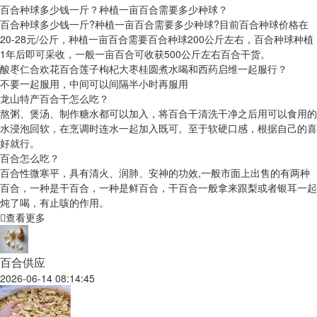
百合种球多少钱一斤？种植一亩百合需要多少种球？
百合种球多少钱一斤?种植一亩百合需要多少种球?目前百合种球价格在
20-28元/公斤，种植一亩百合需要百合种球200公斤左右，百合种球种植
1年后即可采收，一般一亩百合可收获500公斤左右百合干货。
酸枣仁合欢花百合莲子枸杞大枣桂圆煮水喝和西药启维一起服行？
不要一起服用，中间可以间隔半小时再服用
龙山特产百合干怎么吃？
熬粥、煲汤、制作糖水都可以加入，将百合干清洗干净之后用可以食用的
水浸泡回软，在烹调时连水一起加入既可。至于软硬口感，根据自己的喜
好就行。
百合怎么吃？
百合性微寒平，具有清火、润肺、安神的功效,一般市面上出售的有两种
百合，一种是干百合，一种是鲜百合，干百合一般拿来跟梨或者银耳一起
炖了喝，有止咳的作用。
查看更多
百合供应
2026-06-14 08:14:45