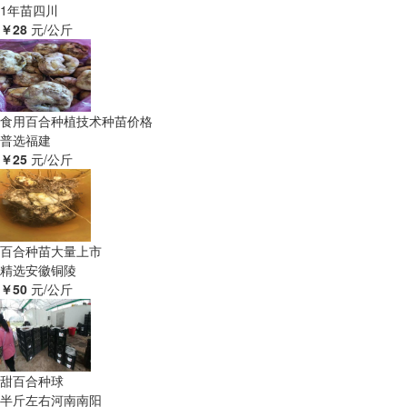
1年苗
四川
￥28
元/公斤
食用百合种植技术种苗价格
普选
福建
￥25
元/公斤
百合种苗大量上市
精选
安徽铜陵
￥50
元/公斤
甜百合种球
半斤左右
河南南阳