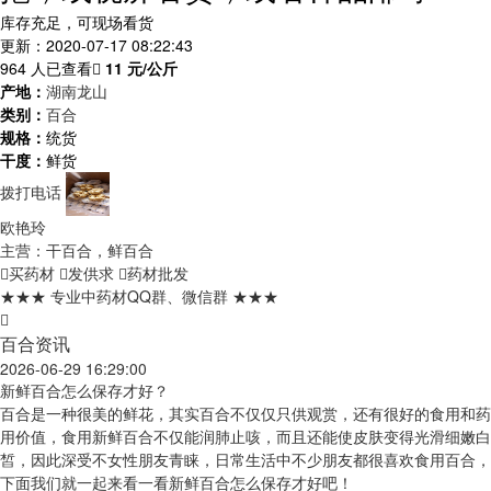
库存充足，可现场看货
更新：2020-07-17 08:22:43
964 人已查看
11
元/公斤
产地：
湖南龙山
类别：
百合
规格：
统货
干度：
鲜货
拨打电话
欧艳玲
主营：干百合，鲜百合
买药材
发供求
药材批发
★★★ 专业中药材QQ群、微信群 ★★★
百合资讯
2026-06-29 16:29:00
新鲜百合怎么保存才好？
百合是一种很美的鲜花，其实百合不仅仅只供观赏，还有很好的食用和药
用价值，食用新鲜百合不仅能润肺止咳，而且还能使皮肤变得光滑细嫩白
皙，因此深受不女性朋友青睐，日常生活中不少朋友都很喜欢食用百合，
下面我们就一起来看一看新鲜百合怎么保存才好吧！