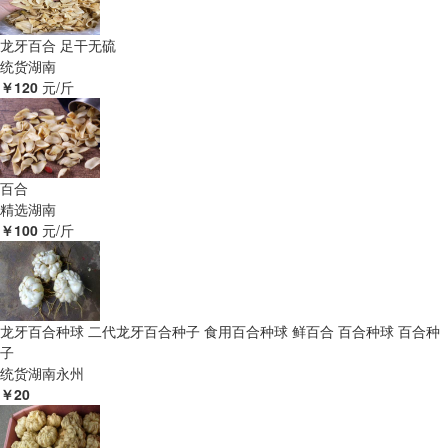
龙牙百合 足干无硫
统货
湖南
￥120
元/斤
百合
精选
湖南
￥100
元/斤
龙牙百合种球 二代龙牙百合种子 食用百合种球 鲜百合 百合种球 百合种
子
统货
湖南永州
￥20