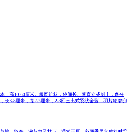
，高10-60厘米。根圆锥状，较细长。茎直立或斜上，多分
-8厘米，宽2-5厘米，2-3回三出式羽状全裂，羽片轮廓卵
草地、路旁、灌丛中及林下，通常于夏、秋两季果实成熟时采