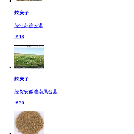
蛇床子
统
江苏连云港
￥18
蛇床子
统货
安徽淮南凤台县
￥20