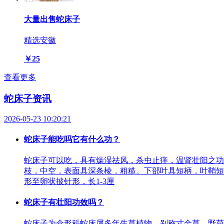
大量出售蛇床子
精选
安徽
￥25
查看更多
蛇床子资讯
2026-05-23 10:20:21
蛇床子能吃吗它有什么功？
蛇床子可以吃，具有燥湿祛风，杀虫止痒，温肾壮阳之功
枝，中空，表面具深条棱，粗糙。下部叶具短柄，叶鞘短宽
形至卵状披针形，长1-3厘
蛇床子有壮阳功效吗？
蛇床子为伞形科蛇床属多年生草植物，别称寸金草、野茴