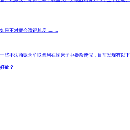
会适得其反..........
一些不法商贩为牟取暴利在蛇床子中掺杂使假，目前发现有以下
好处？