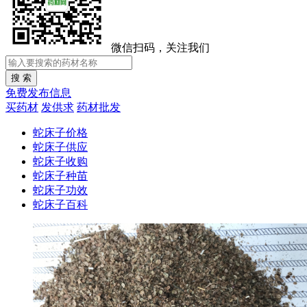
微信扫码，关注我们
免费发布信息
买药材
发供求
药材批发
蛇床子价格
蛇床子供应
蛇床子收购
蛇床子种苗
蛇床子功效
蛇床子百科