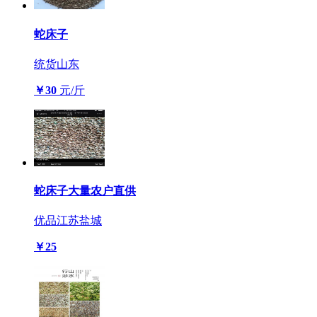
蛇床子
统货
山东
￥30
元/斤
蛇床子大量农户直供
优品
江苏盐城
￥25