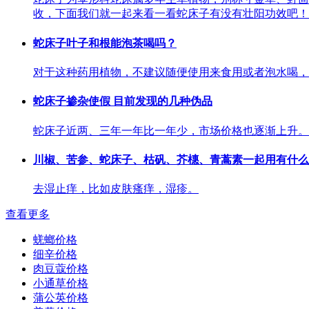
收，下面我们就一起来看一看蛇床子有没有壮阳功效吧！
蛇床子叶子和根能泡茶喝吗？
对于这种药用植物，不建议随便使用来食用或者泡水喝，如果不对症
蛇床子掺杂使假 目前发现的几种伪品
蛇床子近两、三年一年比一年少，市场价格也逐渐上升。
川椒、苦参、蛇床子、枯矾、芥橞、青蒿素一起用有什么
去湿止痒，比如皮肤瘙痒，湿疹。
查看更多
蜣螂价格
细辛价格
肉豆蔻价格
小通草价格
蒲公英价格