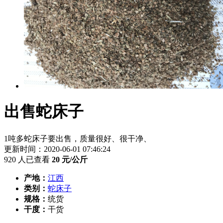
出售蛇床子
1吨多蛇床子要出售，质量很好、很干净、
更新时间：2020-06-01 07:46:24
920 人已查看
20
元/公斤
产地：
江西
类别：
蛇床子
规格：
统货
干度：
干货