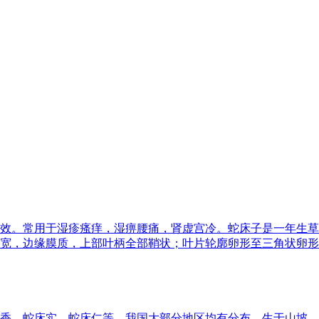
效。常用于湿疹瘙痒，湿痹腰痛，肾虚宫冷。蛇床子是一年生草本
，边缘膜质，上部叶柄全部鞘状；叶片轮廓卵形至三角状卵形，长3
香、蛇床实、蛇床仁等，我国大部分地区均有分布，生于山坡、