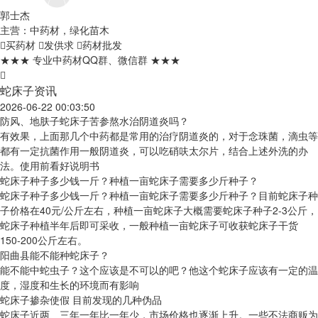
郭士杰
主营：中药材，绿化苗木
买药材
发供求
药材批发
★★★ 专业中药材QQ群、微信群 ★★★
蛇床子资讯
2026-06-22 00:03:50
防风、地肤子蛇床子苦参熬水治阴道炎吗？
有效果，上面那几个中药都是常用的治疗阴道炎的，对于念珠菌，滴虫等
都有一定抗菌作用一般阴道炎，可以吃硝呋太尔片，结合上述外洗的办
法。使用前看好说明书
蛇床子种子多少钱一斤？种植一亩蛇床子需要多少斤种子？
蛇床子种子多少钱一斤？种植一亩蛇床子需要多少斤种子？目前蛇床子种
子价格在40元/公斤左右，种植一亩蛇床子大概需要蛇床子种子2-3公斤，
蛇床子种植半年后即可采收，一般种植一亩蛇床子可收获蛇床子干货
150-200公斤左右。
阳曲县能不能种蛇床子？
能不能中蛇虫子？这个应该是不可以的吧？他这个蛇床子应该有一定的温
度，湿度和生长的环境而有影响
蛇床子掺杂使假 目前发现的几种伪品
蛇床子近两、三年一年比一年少，市场价格也逐渐上升。一些不法商贩为