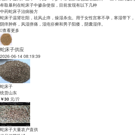
牟取暴利在蛇床子中掺杂使假，目前发现有以下几种
中药蛇床子治病验方
蛇床子温肾壮阳，祛风止痒，燥湿杀虫。用于女性宫寒不孕，寒湿带下，
阴痒肿疼，风湿痹痛，湿疮疥癣和男子阳痿，阴囊湿痒。
查看更多
蛇床子供应
2026-06-14 08:19:39
蛇床子
统货
山东
￥30
元/斤
蛇床子大量农户直供