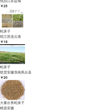
优品
江苏盐城
￥25
蛇床子
统
江苏连云港
￥18
蛇床子
统货
安徽淮南凤台县
￥20
大量出售蛇床子
精选
安徽