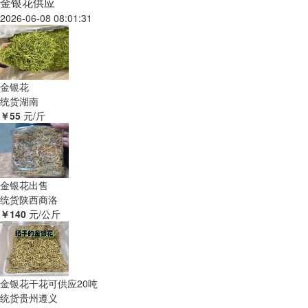
金银花供应
2026-06-08 08:01:31
金银花
统货
湖南
￥55
元/斤
金银花出售
统货
陕西商洛
￥140
元/公斤
金银花干花可供应20吨
统货
贵州遵义