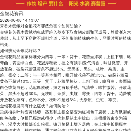
金银花资讯
2026-06-08 14:13:07
芳香木蠹蛾对金银花有哪些危害？如何防治？
金银花芳香木蠹蛾幼虫成群蛀入茎皮下取食韧皮部和形成层，然后渐入木
质部，从上至下穿凿不规则坑道，不但影响植株的生长，严重时可使植株
枯死。
如何辨别金银花好坏？
金银花商品国家标准分为四等，一等：货干，花蕾呈捧状，上粗下细，略
弯曲，表面绿白色，花冠厚稍硬，握之有顶手感;气清香，味甘微苦。开
放花朵、破裂花蕾及黄条不超过5%。无黑条、黑头、枝叶、杂质、虫
蛀、霉变；二等：与一等基本相同，唯开放花朵不超过5%。破裂花蕾及
黄条不超过10%；三等：货干，花蕾呈棒状，上粗下细，略弯曲，表面绿
白色或黄白色，花冠厚质硬，握之有顶手感。气清香，味甘微苦。开放花
朵、黑头不超过30%。无枝叶、杂质、虫蛀、霉变；四等：货干。花蕾或
开放花朵兼有，色泽不分。枝叶不超过3%，无杂质、虫蛀、霉变。
金银花根腐病有什么症状？如何防治？
染病植株叶片变黄枯萎，茎基和主根全部变为红褐色干腐状，上有纵裂或
红色条纹，侧根已腐烂或很少，病株易从土中拔出，主根维管束变为褐
色，湿度大时根部长出粉霉。镰刀菌是土壤习居菌，在土壤中长期腐生，
病菌借水流、耕作传播，通过根部伤口或直接从叉根分枝裂缝及老化幼苗