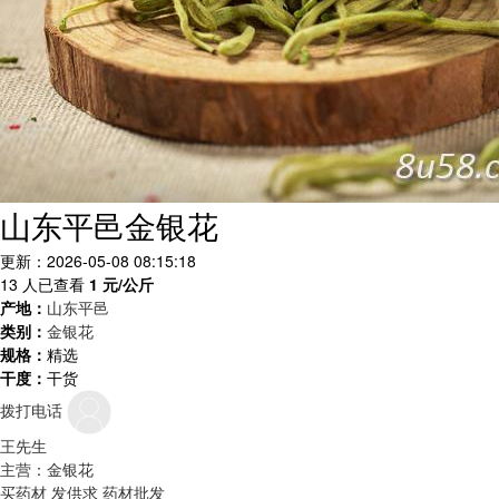
山东平邑金银花
更新：2026-05-08 08:15:18
13 人已查看
1
元/公斤
产地：
山东平邑
类别：
金银花
规格：
精选
干度：
干货
拨打电话
王先生
主营：金银花
买药材
发供求
药材批发