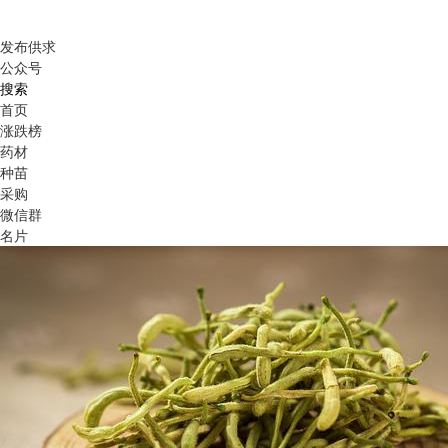
发布供求
公众号
搜索
首页
涨跌榜
药材
种苗
采购
微信群
名片