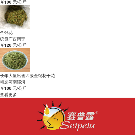
￥100
元/公斤
金银花
统货
广西南宁
￥120
元/公斤
长年大量出售四级金银花干花
精选
河南漯河
￥100
元/公斤
查看更多