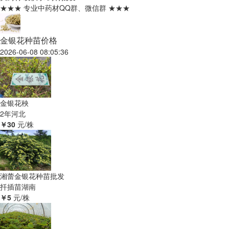
★★★ 专业中药材QQ群、微信群 ★★★
金银花种苗价格
2026-06-08 08:05:36
金银花秧
2年
河北
￥30
元/株
湘蕾金银花种苗批发
扦插苗
湖南
￥5
元/株