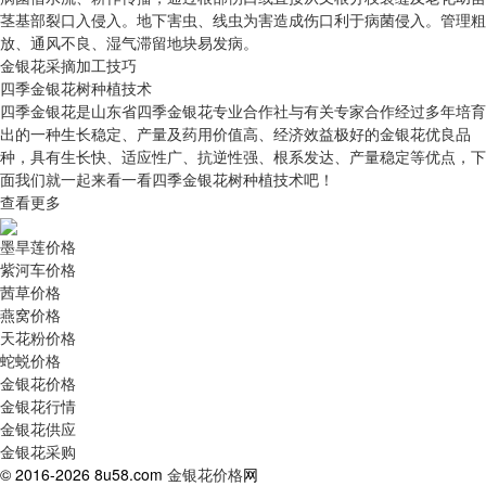
茎基部裂口入侵入。地下害虫、线虫为害造成伤口利于病菌侵入。管理粗
放、通风不良、湿气滞留地块易发病。
金银花采摘加工技巧
四季金银花树种植技术
四季金银花是山东省四季金银花专业合作社与有关专家合作经过多年培育
出的一种生长稳定、产量及药用价值高、经济效益极好的金银花优良品
种，具有生长快、适应性广、抗逆性强、根系发达、产量稳定等优点，下
面我们就一起来看一看四季金银花树种植技术吧！
查看更多
墨旱莲价格
紫河车价格
茜草价格
燕窝价格
天花粉价格
蛇蜕价格
金银花价格
金银花行情
金银花供应
金银花采购
© 2016-2026 8u58.com
金银花价格
网