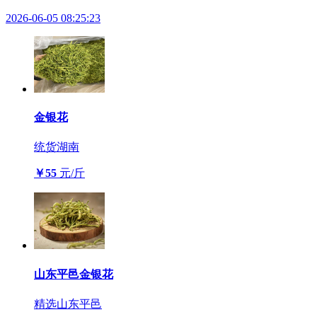
2026-06-05 08:25:23
金银花
统货
湖南
￥55
元/斤
山东平邑金银花
精选
山东平邑