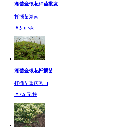
湘蕾金银花种苗批发
扦插苗
湖南
￥5
元/株
湘蕾金银花扦插苗
扦插苗
重庆秀山
￥2.5
元/株