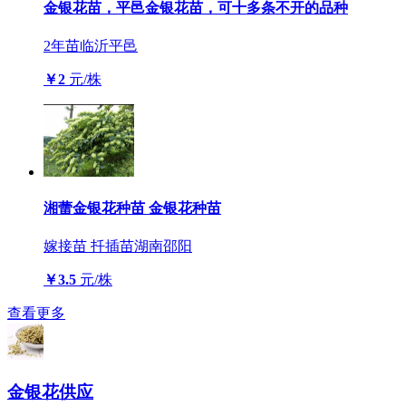
金银花苗，平邑金银花苗，可十多条不开的品种
2年苗
临沂平邑
￥2
元/株
湘蕾金银花种苗 金银花种苗
嫁接苗 扦插苗
湖南邵阳
￥3.5
元/株
查看更多
金银花供应