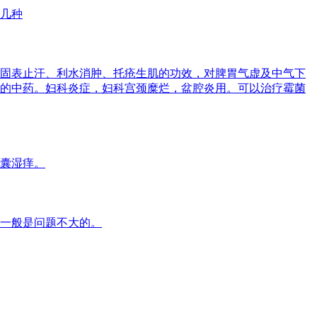
几种
固表止汗、利水消肿、托疮生肌的功效，对脾胃气虚及中气下
的中药。妇科炎症，妇科宫颈糜烂，盆腔炎用。可以治疗霉菌
囊湿痒。
一般是问题不大的。