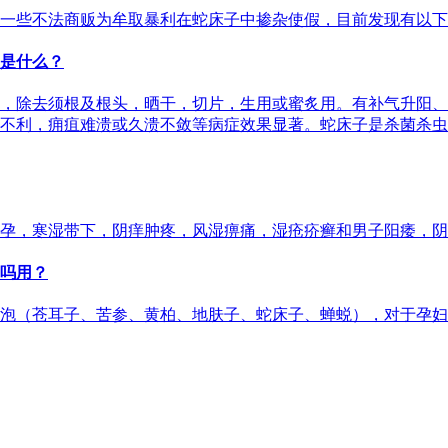
一些不法商贩为牟取暴利在蛇床子中掺杂使假，目前发现有以下
是什么？
，除去须根及根头，晒干，切片，生用或蜜炙用。有补气升阳、
不利，痈疽难溃或久溃不敛等病症效果显著。蛇床子是杀菌杀虫
孕，寒湿带下，阴痒肿疼，风湿痹痛，湿疮疥癣和男子阳痿，阴
吗用？
泡（苍耳子、苦参、黄柏、地肤子、蛇床子、蝉蜕），对于孕妇