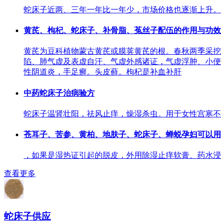
蛇床子近两、三年一年比一年少，市场价格也逐渐上升。
黄芪、枸杞、蛇床子、补骨脂、菟丝子配伍的作用与功效
黄芪为豆科植物蒙古黄芪或膜荚黄芪的根。春秋两季采挖
陷、肺气虚及表虚自汗、气虚外感诸证，气虚浮肿、小便
性阴道炎，手足癣。头皮藓。枸杞是补血补肝
中药蛇床子治病验方
蛇床子温肾壮阳，祛风止痒，燥湿杀虫。用于女性宫寒不
苍耳子、苦参、黄柏、地肤子、蛇床子、蝉蜕孕妇可以用
，如果是湿热证引起的脱皮，外用除湿止痒软膏、药水浸
查看更多
蛇床子供应