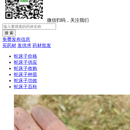
微信扫码，关注我们
免费发布信息
买药材
发供求
药材批发
蛇床子价格
蛇床子供应
蛇床子收购
蛇床子种苗
蛇床子功效
蛇床子百科