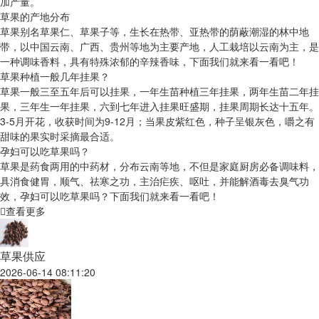
加产量。
草果的产地分布
草果别名草果仁、草果子等，生长在热带、亚热带的荫蔽潮湿的林中地
带，以中国云南、广西、贵州等地为主要产地，人工栽培以云南为主，是
一种调味香料，具有特殊浓郁的辛辣香味，下面我们就来看一看吧！
草果种植一般几年挂果？
草果一般三至五年后可以挂果，一年生苗种植三年挂果，两年生苗二年挂
果，三年生一年挂果，六到七年进入挂果旺盛期，挂果周期长达十五年。
3-5月开花，收获时间为9-12月；当果皮紫红色，种子呈银灰色，嚼之有
甜味的果实时采摘最合适。
孕妇可以吃草果吗？
草果是药食两用的中药材，分布云南等地，不但是家庭厨房必备调味料，
具消食健胃，顺气、祛寒之功，主治疟疾、呕吐，并能解酒毒去臭气功
效，孕妇可以吃草果吗？下面我们就来看一看吧！
查看更多
草果供应
2026-06-14 08:11:20