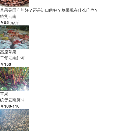
草果是国产的好？还是进口的好？草果现在什么价位？
统货
云南
￥55
元/斤
高原草果
干货
云南红河
￥150
草果
统货
云南腾冲
￥100-110