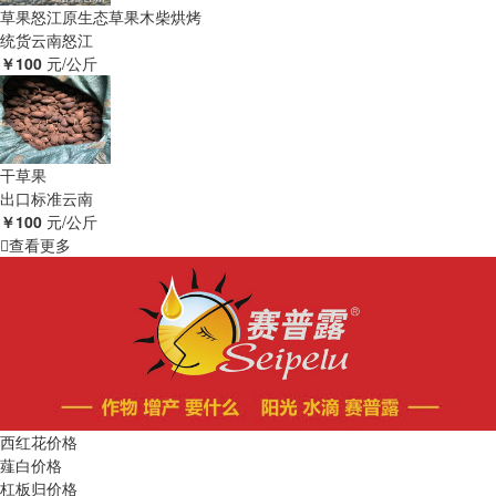
草果怒江原生态草果木柴烘烤
统货
云南怒江
￥100
元/公斤
干草果
出口标准
云南
￥100
元/公斤
查看更多
西红花价格
薤白价格
杠板归价格