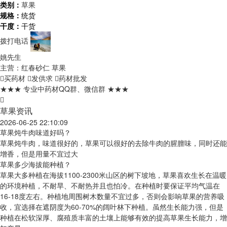
类别：
草果
规格：
统货
干度：
干货
拨打电话
姚先生
主营：红春砂仁 草果
买药材
发供求
药材批发
★★★ 专业中药材QQ群、微信群 ★★★
草果资讯
2026-06-25 22:10:09
草果炖牛肉味道好吗？
草果炖牛肉，味道很好的，草果可以很好的去除牛肉的腥膻味，同时还能
增香，但是用量不宜过大
草果多少海拔能种植？
草果大多种植在海拔1100-2300米山区的树下坡地，草果喜欢生长在温暖
的环境种植，不耐旱、不耐热并且也怕冷。在种植时要保证平均气温在
16-18度左右。种植地周围树木数量不宜过多，否则会影响草果的营养吸
收，宜选择在遮阴度为60-70%的阔叶林下种植。虽然生长能力强，但是
种植在松软深厚、腐殖质丰富的土壤上能够有效的提高草果生长能力，增