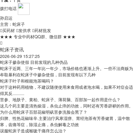
拨打电话
孙启运
主营：蛇床子
买药材
发供求
药材批发
★★★ 专业中药材QQ群、微信群 ★★★
蛇床子资讯
2026-06-29 15:27:25
蛇床子掺杂使假 目前发现的几种伪品
蛇床子近两、三年一年比一年少，市场价格也逐渐上升。一些不法商贩为
牟取暴利在蛇床子中掺杂使假，目前发现有以下几种
蛇床子叶子和根能泡茶喝吗？
对于这种药用植物，不建议随便使用来食用或者泡水喝，如果不对症会适
得其反..........
苦参、地肤子、黄柏、蛇床子、薄荷脑、百部加一起作用是什么？
这几个药主要是清热燥湿，杀虫止痒的功效，同时还有芳香辟秽的作用。
为什么用蛇床子百部花椒明矾苦参洗脸会黑了？
归脾、性热花椒味辛.主要治疗风寒湿痹、胃经泡茶有芳香健胃，温中散
寒，齿痛等症，除湿止痛，杀虫解毒之功效
误服蛇床子造成喉咙干痛痒怎么治？