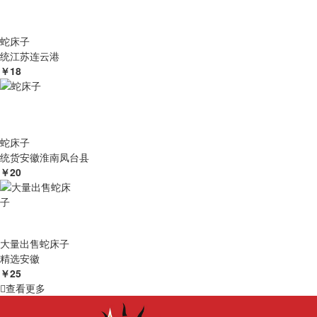
蛇床子
统
江苏连云港
￥18
蛇床子
统货
安徽淮南凤台县
￥20
大量出售蛇床子
精选
安徽
￥25
查看更多