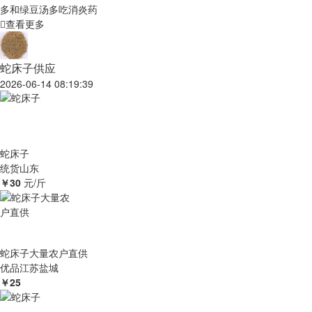
多和绿豆汤多吃消炎药
查看更多
蛇床子供应
2026-06-14 08:19:39
蛇床子
统货
山东
￥30
元/斤
蛇床子大量农户直供
优品
江苏盐城
￥25