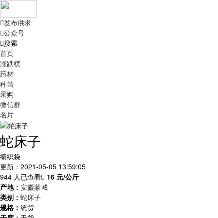
发布供求
公众号
搜索
首页
涨跌榜
药材
种苗
采购
微信群
名片
蛇床子
编织袋
更新：2021-05-05 13:59:05
944 人已查看
16
元/公斤
产地：
安徽蒙城
类别：
蛇床子
规格：
统货
干度：
干货