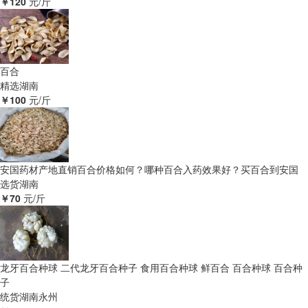
￥120
元/斤
百合
精选
湖南
￥100
元/斤
安国药材产地直销百合价格如何？哪种百合入药效果好？买百合到安国
选货
湖南
￥70
元/斤
龙牙百合种球 二代龙牙百合种子 食用百合种球 鲜百合 百合种球 百合种
子
统货
湖南永州