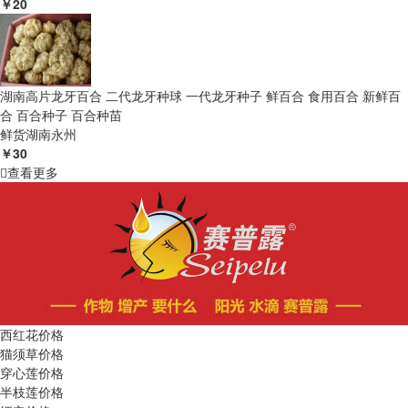
￥20
湖南高片龙牙百合 二代龙牙种球 一代龙牙种子 鲜百合 食用百合 新鲜百
合 百合种子 百合种苗
鲜货
湖南永州
￥30
查看更多
西红花价格
猫须草价格
穿心莲价格
半枝莲价格