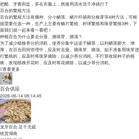
把醋、牙膏和盐，弄在衣服上，然後用清水洗干净就行了
百合的繁殖方法
百合的繁殖方法有播种、分小鳞茎、鳞片扦插和分株芽等4种方法，可根
据需要任选一种，生产上主要有鳞片繁殖、籽球繁殖和珠芽繁殖3种，下
面我们就一起来看一看吧！
种植百合为什么要去分蘖、摘珠芽、摘顶？
为了减少植株养分的消耗，使养分集中运送于鱗茎，以利鳞茎膨大、增
厚，在百合田间管理中，应及时去蘖、摘珠芽、摘顶。如不准备用珠芽进
行繁殖的，应及时将珠芽摘除，以减少养分消耗。不打算收留种子的植
株，发现植株开花时，应及时将花摘除，以减少养分消耗。
查看更多
百合供应
2026-06-14 08:14:45
龙牙百合 足干无硫
统货
湖南