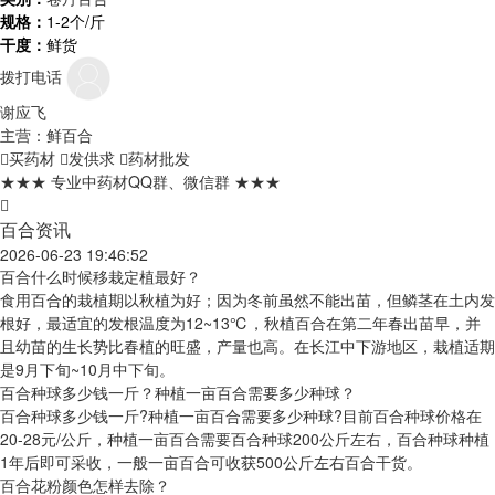
规格：
1-2个/斤
干度：
鲜货
拨打电话
谢应飞
主营：鲜百合
买药材
发供求
药材批发
★★★ 专业中药材QQ群、微信群 ★★★
百合资讯
2026-06-23 19:46:52
百合什么时候移栽定植最好？
食用百合的栽植期以秋植为好；因为冬前虽然不能出苗，但鳞茎在土内发
根好，最适宜的发根温度为12~13℃，秋植百合在第二年春出苗早，并
且幼苗的生长势比春植的旺盛，产量也高。在长江中下游地区，栽植适期
是9月下旬~10月中下旬。
百合种球多少钱一斤？种植一亩百合需要多少种球？
百合种球多少钱一斤?种植一亩百合需要多少种球?目前百合种球价格在
20-28元/公斤，种植一亩百合需要百合种球200公斤左右，百合种球种植
1年后即可采收，一般一亩百合可收获500公斤左右百合干货。
百合花粉颜色怎样去除？