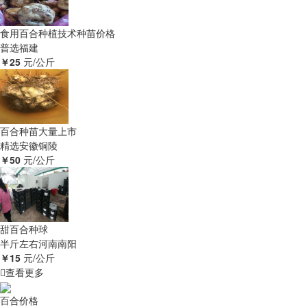
食用百合种植技术种苗价格
普选
福建
￥25
元/公斤
百合种苗大量上市
精选
安徽铜陵
￥50
元/公斤
甜百合种球
半斤左右
河南南阳
￥15
元/公斤
查看更多
百合价格