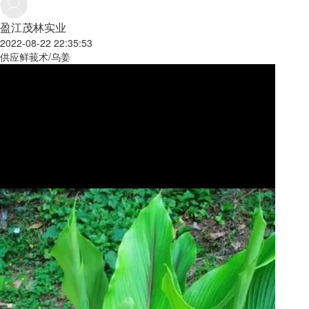
盈江茂林实业
2022-08-22 22:35:53
供应鲜莪术/乌姜