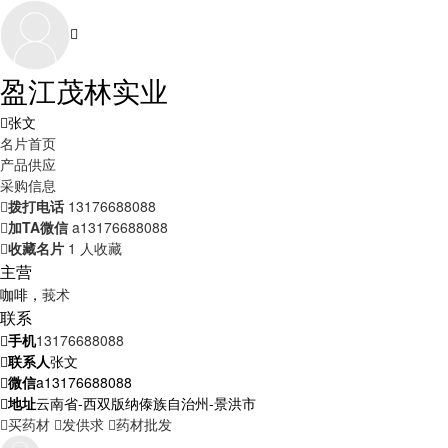
盈江茂林实业
张文
名片首页
产品供应
采购信息
拨打电话
13176688088
加TA微信
a13176688088
收藏名片
1 人收藏
主营
咖啡，
莪术
联系
手机
13176688088
联系人
张文
微信
a13176688088
地址
云南省-西双版纳傣族自治州-景洪市
买药材
发供求
药材批发