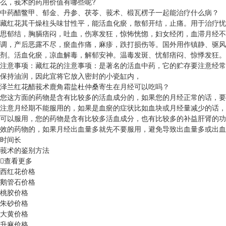
么，莪术的药用价值有哪些呢?
中药醋鳖甲、郁金、丹参、茯苓、莪术、椴瓦楞子一起能治疗什么病？
藏红花其干燥柱头味甘性平，能活血化瘀，散郁开结，止痛。用于治疗忧
思郁结，胸膈痞闷，吐血，伤寒发狂，惊怖恍惚，妇女经闭，血滞月经不
调，产后恶露不尽，瘀血作痛，麻疹，跌打损伤等。国外用作镇静、驱风
剂。活血化瘀，凉血解毒，解郁安神。温毒发斑、忧郁痞闷、惊悸发狂。
注意事项：藏红花的注意事项：是著名的活血中药，它的贮存要注意经常
保持油润，因此宜将它放入密封的小瓷缸内，
泽兰红花醋莪术鹿角霜盐杜仲桑寄生在月经可以吃吗？
您这方面的药物是含有比较多的活血成分的，如果您的月经正常的话，要
注意月经期不能服用的，如果是血瘀的症状比如血块或月经量减少的话，
可以服用，您的药物是含有比较多活血成分，也有比较多的补益肝肾的功
效的药物的，如果月经出血量多就先不要服用，避免导致出血量多或出血
时间长
莪术的鉴别方法
查看更多
西红花价格
鹅管石价格
桃胶价格
朱砂价格
大黄价格
升麻价格