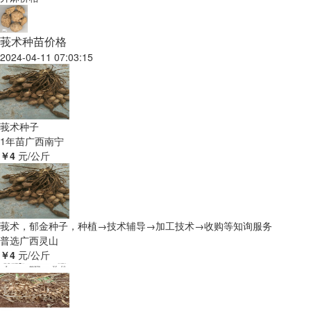
莪术种苗价格
2024-04-11 07:03:15
莪术种子
1年苗
广西南宁
￥4
元/公斤
莪术，郁金种子，种植→技术辅导→加工技术→收购等知询服务
普选
广西灵山
￥4
元/公斤