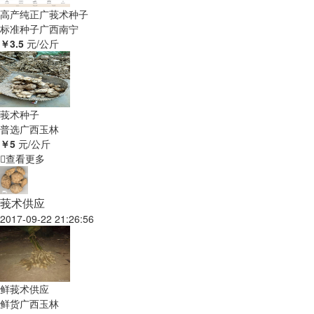
高产纯正广莪术种子
标准种子
广西南宁
￥3.5
元/公斤
莪术种子
普选
广西玉林
￥5
元/公斤
查看更多
莪术供应
2017-09-22 21:26:56
鲜莪术供应
鲜货
广西玉林