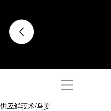
供应鲜莪术/乌姜