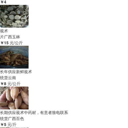
￥4
莪术
片
广西玉林
￥15
元/公斤
长年供应新鲜莪术
统货
云南
￥8
元/公斤
长期供应莪术中药材，有意者致电联系
统货
广西百色
￥5
元/斤