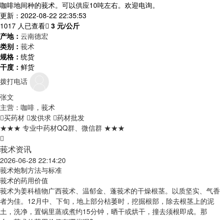
咖啡地间种的莪术。可以供应10吨左右。欢迎电询。
更新：2022-08-22 22:35:53
1017 人已查看
3
元/公斤
产地：
云南德宏
类别：
莪术
规格：
统货
干度：
鲜货
拨打电话
张文
主营：咖啡，莪术
买药材
发供求
药材批发
★★★ 专业中药材QQ群、微信群 ★★★
莪术资讯
2026-06-28 22:14:20
莪术炮制方法与标准
莪术的药用价值
莪术为姜科植物广西莪术、温郁金、蓬莪术的干燥根茎。以质坚实、气香
者为佳。12月中、下旬，地上部分枯萎时，挖掘根部，除去根茎上的泥
土，洗净，置锅里蒸或煮约15分钟，晒干或烘干，撞去须根即成。那