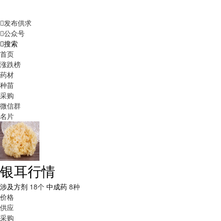
发布供求
公众号
搜索
首页
涨跌榜
药材
种苗
采购
微信群
名片
银耳行情
涉及方剂
18个
中成药
8种
价格
供应
采购