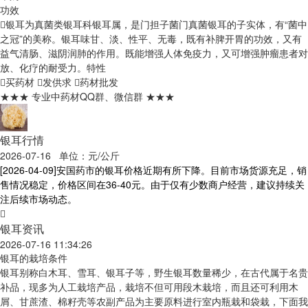
功效
银耳为真菌类银耳科银耳属，是门担子菌门真菌银耳的子实体，有“菌中
之冠”的美称。银耳味甘、淡、性平、无毒，既有补脾开胃的功效，又有
益气清肠、滋阴润肺的作用。既能增强人体免疫力，又可增强肿瘤患者对
放、化疗的耐受力。
特性
买药材
发供求
药材批发
★★★ 专业中药材QQ群、微信群 ★★★
银耳行情
2026-07-16 单位：元/公斤
[2026-04-09]
安国药市的银耳价格近期有所下降。目前市场货源充足，销
售情况稳定，价格区间在36-40元。由于仅有少数商户经营，建议持续关
注后续市场动态。
银耳资讯
2026-07-16 11:34:26
银耳的栽培条件
银耳别称白木耳、雪耳、银耳子等，野生银耳数量稀少，在古代属于名贵
补品，现多为人工栽培产品，栽培不但可用段木栽培，而且还可利用木
屑、甘蔗渣、棉籽壳等农副产品为主要原料进行室内瓶栽和袋栽，下面我