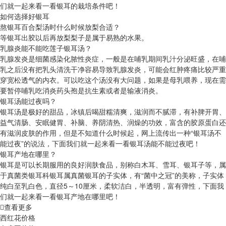
们就一起来看一看银耳的栽培条件吧！
如何选择好银耳
熬银耳百合梨汤时什么时候放梨合适？
等银耳出胶以后再放梨梨子是属于易熟的水果。
乳腺炎能不能吃莲子银耳汤？
乳腺发炎是细菌感染化脓性炎症，一般是在哺乳期间乳汁分泌旺盛，在哺
乳之后没有把乳头清洗干净容易导致乳腺发炎，可能会红肿疼痛比较严重
穿宽松透气的内衣。可以吃这个汤没有大问题，如果是母乳喂养，现在需
要暂停哺乳吃消炎药头孢是抗生素或者是输液消炎。
银耳汤能过夜吗？
银耳汤是极好的甜品，冰镇后喝甜糯清爽，滋润而不腻滞，有补脾开胃、
益气清肠、安眠健胃、补脑、养阴清热、润燥的功效，富含的胶原蛋白还
有滋润皮肤的作用，但是不知道什么时候起，网上流传出一种“银耳汤不
能过夜”的说法，下面我们就一起来看一看银耳汤能不能过夜吧！
银耳产地在哪里？
银耳是可以长期服用的良好润肤食品，别称白木耳、雪耳、银耳子等，属
于真菌类银耳科银耳属真菌银耳的子实体，有“菌中之冠”的美称，子实体
纯白至乳白色，直径5～10厘米，柔软洁白，半透明，富有弹性，下面我
们就一起来看一看银耳产地在哪里吧！
查看更多
西红花价格