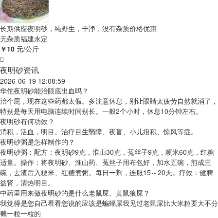
长期供应夜明砂，纯野生，干净，没有杂质价格优惠
无杂质
福建永定
￥10
元/公斤
夜明砂资讯
2026-06-19 12:08:59
华佗夜明砂能治眼底出血吗？
治个屁，现在这些药都太假。多注意休息，别让眼睛太疲劳自然就消了，
特别是每天用电脑连续时间别长。一般2个小时，休息10分钟左右。
夜明砂有何功效？
消积，活血，明目。治疗目生翳障、夜盲、小儿疳积、惊风等症。
夜明砂粥是怎样制作的？
夜明砂粥：配方：夜明砂9克，淮山30克，菟丝子9克，粳米60克，红糖
适量。操作：将夜明砂、淮山药、菟丝子用布包好，加水五碗，煎成三
碗，去渣后入粳米、红糖煮粥。每日一剂，连服15～20天。疗效：健脾
益肾，清热明目。
中药里用来做夜明砂的是什么老鼠屎、黄鼠狼屎？
我觉得是您自己看看您说的应该是蝙蝠屎我见过老鼠屎比大米粒要大不分
截一粒一粒的