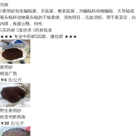
功效
夜明砂别名蝙蝠屎、天鼠屎、檐老鼠屎，为蝙蝠科动物蝙蝠、大耳蝠或
菊头蝠科动物菊头蝠的干燥粪便。清热明目，活血消积。用于夜盲症，白
内障，角膜云翳。
特性
买药材
发供求
药材批发
★★★ 专业中药材QQ群、微信群 ★★★
夜明砂
精选
广西
￥6
元/公斤
野生夜明砂
粉
贵州黔西南
￥30
元/公斤