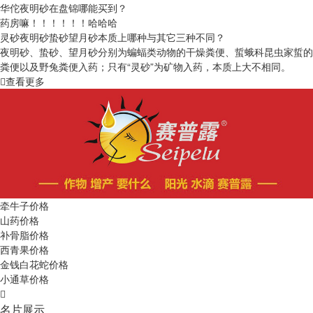
华佗夜明砂在盘锦哪能买到？
药房嘛！！！！！！哈哈哈
灵砂夜明砂蛰砂望月砂本质上哪种与其它三种不同？
夜明砂、蛰砂、望月砂分别为蝙蝠类动物的干燥粪便、蜇蛾科昆虫家蜇的
粪便以及野兔粪便入药；只有“灵砂”为矿物入药，本质上大不相同。
查看更多
牵牛子价格
山药价格
补骨脂价格
西青果价格
金钱白花蛇价格
小通草价格
名片展示