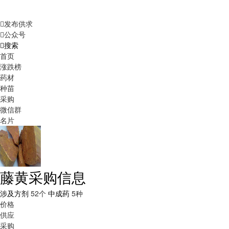
发布供求
公众号
搜索
首页
涨跌榜
药材
种苗
采购
微信群
名片
藤黄采购信息
涉及方剂
52个
中成药
5种
价格
供应
采购