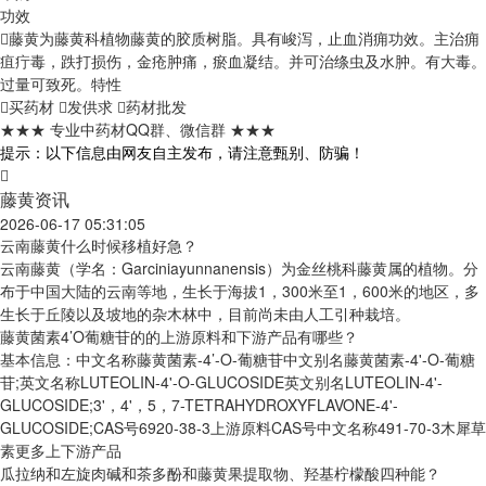
功效
藤黄为藤黄科植物藤黄的胶质树脂。具有峻泻，止血消痈功效。主治痈
疽疔毒，跌打损伤，金疮肿痛，瘀血凝结。并可治绦虫及水肿。有大毒。
过量可致死。
特性
买药材
发供求
药材批发
★★★ 专业中药材QQ群、微信群 ★★★
提示：以下信息由网友自主发布，请注意甄别、防骗！
藤黄资讯
2026-06-17 05:31:05
云南藤黄什么时候移植好急？
云南藤黄（学名：Garciniayunnanensis）为金丝桃科藤黄属的植物。分
布于中国大陆的云南等地，生长于海拔1，300米至1，600米的地区，多
生长于丘陵以及坡地的杂木林中，目前尚未由人工引种栽培。
藤黄菌素4’O葡糖苷的的上游原料和下游产品有哪些？
基本信息：中文名称藤黄菌素-4’-O-葡糖苷中文别名藤黄菌素-4'-O-葡糖
苷;英文名称LUTEOLIN-4'-O-GLUCOSIDE英文别名LUTEOLIN-4'-
GLUCOSIDE;3'，4'，5，7-TETRAHYDROXYFLAVONE-4'-
GLUCOSIDE;CAS号6920-38-3上游原料CAS号中文名称491-70-3木犀草
素更多上下游产品
瓜拉纳和左旋肉碱和茶多酚和藤黄果提取物、羟基柠檬酸四种能？