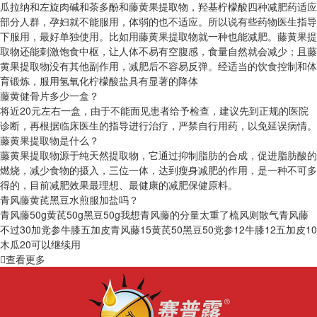
瓜拉纳和左旋肉碱和茶多酚和藤黄果提取物，羟基柠檬酸四种减肥药适应
部分人群，孕妇就不能服用，体弱的也不适应。所以说有些药物医生指导
下服用，最好单独使用。比如用藤黄果提取物就一种也能减肥。藤黄果提
取物还能刺激饱食中枢，让人体不易有空腹感，食量自然就会减少；且藤
黄果提取物没有其他副作用，减肥后不容易反弹。经适当的饮食控制和体
育锻炼，服用氢氧化柠檬酸盐具有显著的降体
藤黄健骨片多少一盒？
将近20元左右一盒，由于不能面见患者给予检查，建议先到正规的医院
诊断，再根据临床医生的指导进行治疗，严禁自行用药，以免延误病情。
藤黄果提取物是什么？
藤黄果提取物源于纯天然提取物，它通过抑制脂肪的合成，促进脂肪酸的
燃烧，减少食物的摄入，三位一体，达到瘦身减肥的作用，是一种不可多
得的，目前减肥效果最理想、最健康的减肥保健原料。
青风藤黄芪黑豆水煎服加盐吗？
青风藤50g黄芪50g黑豆50g我想青风藤的分量太重了梳风则散气青风藤
不过30加党参牛膝五加皮青风藤15黄芪50黑豆50党参12牛膝12五加皮10
木瓜20可以继续用
查看更多