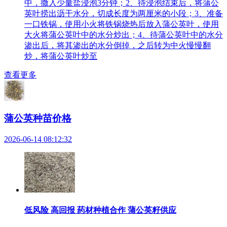
中，撒入少量盐浸泡3分钟；2、待浸泡结束后，将蒲公
英叶捞出沥干水分，切成长度为两厘米的小段；3、准备
一口铁锅，使用小火将铁锅烧热后放入蒲公英叶，使用
大火将蒲公英叶中的水分炒出；4、待蒲公英叶中的水分
渗出后，将其渗出的水分倒掉，之后转为中火慢慢翻
炒，将蒲公英叶炒至
查看更多
蒲公英种苗价格
2026-06-14 08:12:32
低风险 高回报 药材种植合作 蒲公英籽供应