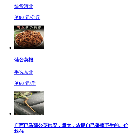
统货
河北
￥90
元/公斤
蒲公英根
手选
东北
￥60
元/斤
广西巴马蒲公英供应，量大，农民自己采摘野生的。价
格低