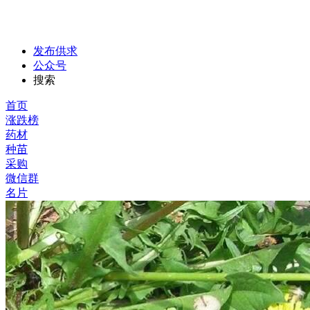
发布供求
公众号
搜索
首页
涨跌榜
药材
种苗
采购
微信群
名片