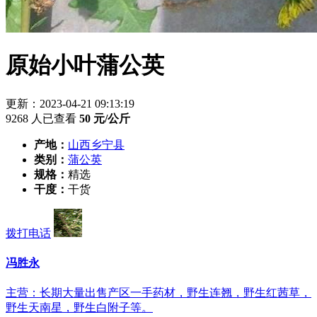
原始小叶蒲公英
更新：2023-04-21 09:13:19
9268 人已查看
50
元/公斤
产地：
山西乡宁县
类别：
蒲公英
规格：
精选
干度：
干货
拨打电话
冯胜永
主营：长期大量出售产区一手药材，野生连翘，野生红茜草，
野生天南星，野生白附子等。