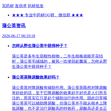
买药材
发供求
药材批发
★★★ 专业中药材QQ群、微信群 ★★★
蒲公英资讯
2026-06-17 06:19:18
怎样从野生蒲公英中获得种子？
蒲公英是多年生宿根性植物，二年生植株就能开花结
籽，蒲公英毛绒绒的，被风一吹便四处飘落，怎样从野
生蒲公英中获得种子？
蒲公英茶降尿酸效果好吗？
蒲公英茶对降尿酸有辅助作用。蒲公英茶既然对降尿酸
有好处的话，至于它降尿酸的效果好不好也是人们所关
注的，而其实它只是起个辅助治疗的作用。因此日常喝
蒲公英茶可以辅助降尿酸，但蒲公英并不能从根本上降
低尿酸，也不是治疗尿酸高的特效药，尿酸高还是去正