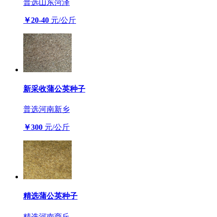
普选
山东菏泽
￥20-40
元/公斤
新采收蒲公英种子
普选
河南新乡
￥300
元/公斤
精选蒲公英种子
精选
河南商丘