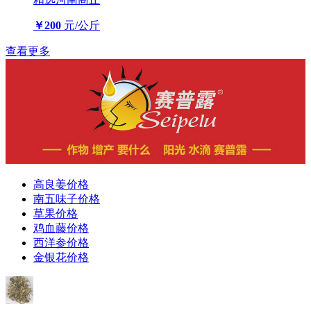
￥200
元/公斤
查看更多
高良姜价格
南五味子价格
草果价格
鸡血藤价格
西洋参价格
金银花价格