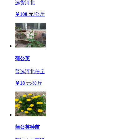
选货
河北
￥100
元/公斤
蒲公英
普选
河北任丘
￥18
元/公斤
蒲公英种苗