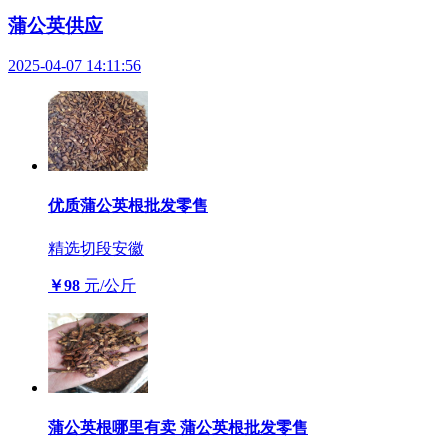
蒲公英供应
2025-04-07 14:11:56
优质蒲公英根批发零售
精选切段
安徽
￥98
元/公斤
蒲公英根哪里有卖 蒲公英根批发零售