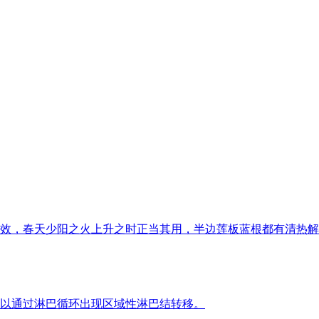
效，春天少阳之火上升之时正当其用，半边莲板蓝根都有清热解
以通过淋巴循环出现区域性淋巴结转移。