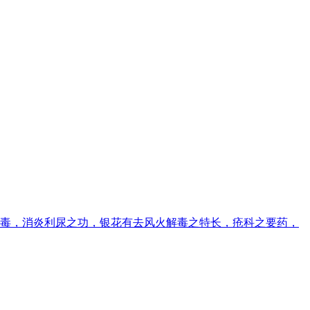
毒，消炎利尿之功，银花有去风火解毒之特长，疮科之要药，