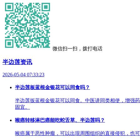
微信扫一扫，拨打电话
半边莲资讯
2026-05-04 07:33:23
半边莲板蓝根金银花可以同食吗？
半边莲扳蓝根金银花可以同食。中医讲同类相使，增强药
固宜。
喉癌转移淋巴癌能吃蛇舌草、半边莲吗？
喉癌属于恶性肿瘤，可以出现周围组织的直接侵犯，也可