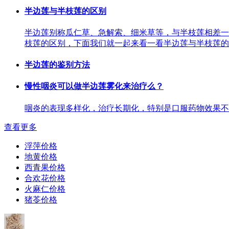
半边莲与半枝莲的区别
半边莲别称瓜仁草、急解索、细米草等，与半枝莲相差一
枝莲的区别，下面我们就一起来看一看半边莲与半枝莲的
半边莲的鉴别方法
慢性咽炎可以做半边莲雾化来治疗么？
咽炎的表现多样化，治疗长期化，特别是口服药物效果不
查看更多
浮萍价格
地黄价格
西青果价格
合欢花价格
火麻仁价格
猪苓价格