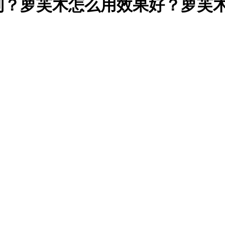
到？萝芙木怎么用效果好？萝芙