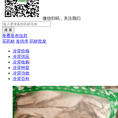
微信扫码，关注我们
免费发布信息
买药材
发供求
药材批发
冷背价格
冷背供应
冷背收购
冷背种苗
冷背功效
冷背百科