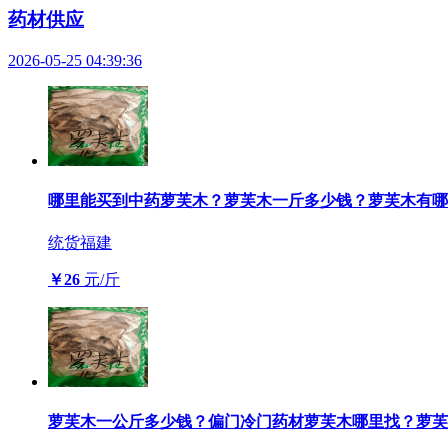
药材供应
2026-05-25 04:39:36
哪里能买到中药萝芙木？萝芙木一斤多少钱？萝芙木有哪
统货
福建
￥26
元/斤
萝芙木一公斤多少钱？偏门冷门药材萝芙木哪里找？萝芙