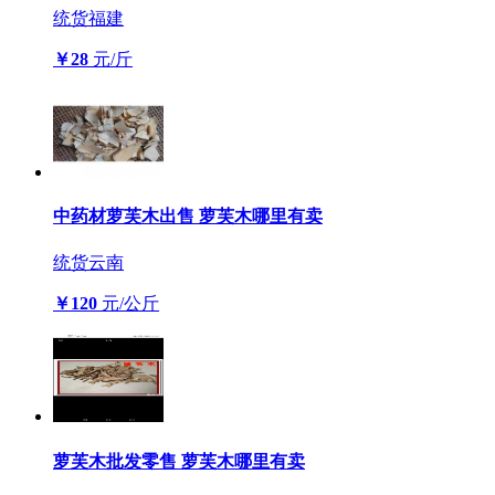
统货
福建
￥28
元/斤
中药材萝芙木出售 萝芙木哪里有卖
统货
云南
￥120
元/公斤
萝芙木批发零售 萝芙木哪里有卖