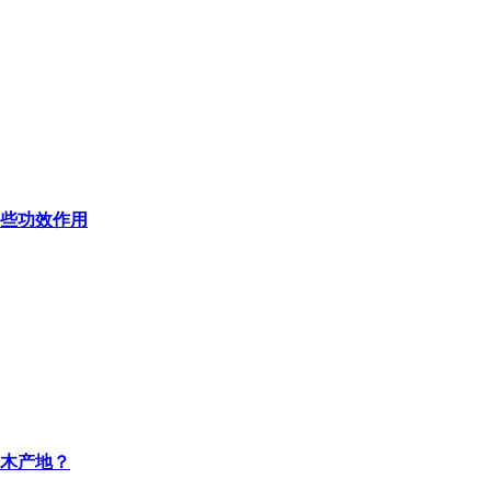
些功效作用
木产地？